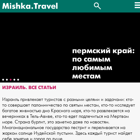
Mishka.Travel
пермский край:
по самым
любимым
местам
ИЗРАИЛЬ. ВСЕ СТАТЬИ
Израиль привлекает туристов с разными целями и задачами: кто-
то совершает паломничество по святым местам, кто-то исследует
богатое живностью дно Красного моря, кто-то развлекается на
вечеринках в Тель-Авиве, кто-то едет подлечиться на Мертвом
море. Страна бурлит, это заметно даже по новостям.
Многонациональное государство пестрит и переливается на
жарком солнце Иудейской пустыни. Здесь каждый турист найдет
себе занятие и город по душе.