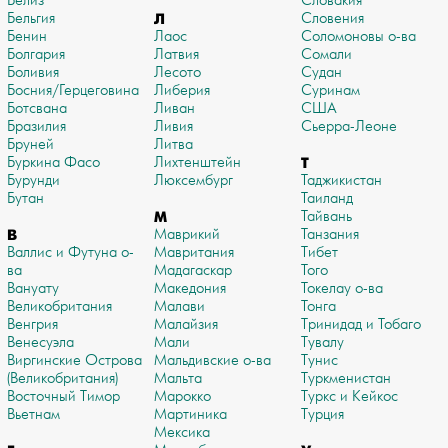
Белиз
Словакия
Бельгия
Л
Словения
Бенин
Лаос
Соломоновы о-ва
Болгария
Латвия
Сомали
Боливия
Лесото
Судан
Босния/Герцеговина
Либерия
Суринам
Ботсвана
Ливан
США
Бразилия
Ливия
Сьерра-Леоне
Бруней
Литва
Буркина Фасо
Лихтенштейн
Т
Бурунди
Люксембург
Таджикистан
Бутан
Таиланд
М
Тайвань
В
Маврикий
Танзания
Валлис и Футуна о-
Мавритания
Тибет
ва
Мадагаскар
Того
Вануату
Македония
Токелау о-ва
Великобритания
Малави
Тонга
Венгрия
Малайзия
Тринидад и Тобаго
Венесуэла
Мали
Тувалу
Виргинские Острова
Мальдивские о-ва
Тунис
(Великобритания)
Мальта
Туркменистан
Восточный Тимор
Марокко
Туркс и Кейкос
Вьетнам
Мартиника
Турция
Мексика