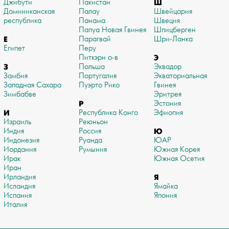
Джибути
Пакистан
Ш
Доминиканская
Палау
Швейцария
республика
Панама
Швеция
Папуа Новая Гвинея
Шпицберген
Е
Парагвай
Шри-Ланка
Египет
Перу
Питкэрн о-в
Э
З
Польша
Эквадор
Замбия
Португалия
Экваториальная
Западная Сахара
Пуэрто Рико
Гвинея
Зимбабве
Эритрея
Р
Эстония
И
Республика Конго
Эфиопия
Израиль
Реюньон
Индия
Россия
Ю
Индонезия
Руанда
ЮАР
Иордания
Румыния
Южная Корея
Ирак
Южная Осетия
Иран
Ирландия
Я
Исландия
Ямайка
Испания
Япония
Италия