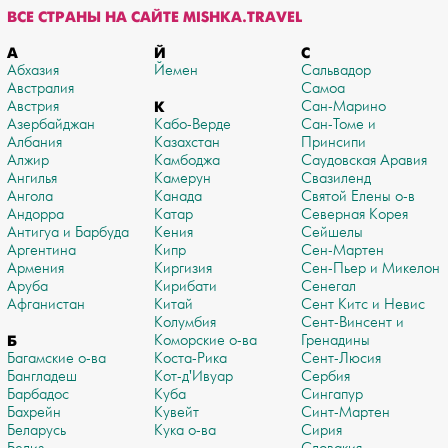
ВСЕ СТРАНЫ НА САЙТЕ MISHKA.TRAVEL
А
Й
С
Абхазия
Йемен
Сальвадор
Австралия
Самоа
Австрия
К
Сан-Марино
Азербайджан
Кабо-Верде
Сан-Томе и
Албания
Казахстан
Принсипи
Алжир
Камбоджа
Саудовская Аравия
Ангилья
Камерун
Свазиленд
Ангола
Канада
Святой Елены о-в
Андорра
Катар
Северная Корея
Антигуа и Барбуда
Кения
Сейшелы
Аргентина
Кипр
Сен-Мартен
Армения
Киргизия
Сен-Пьер и Микелон
Аруба
Кирибати
Сенегал
Афганистан
Китай
Сент Китс и Невис
Колумбия
Сент-Винсент и
Б
Коморские о-ва
Гренадины
Багамские о-ва
Коста-Рика
Сент-Люсия
Бангладеш
Кот-д'Ивуар
Сербия
Барбадос
Куба
Сингапур
Бахрейн
Кувейт
Синт-Мартен
Беларусь
Кука о-ва
Сирия