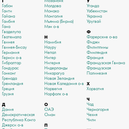
Г
Мозамбик
У
Габон
Молдова
Уганда
Гаити
Монако
Узбекистан
Гайана
Монголия
Украина
Гамбия
Мьянма (Бирма)
Уругвай
Гана
Мэн о-в
Гваделупа
Ф
Гватемала
Н
Фарерские о-ва
Гвинея
Намибия
Фиджи
Гвинея-Бисау
Науру
Филиппины
Германия
Непал
Финляндия
Гернси о-в
Нигер
Франция
Гибралтар
Нигерия
Французская Гвиана
Гондурас
Нидерланды
Французская
Гонконг
Никарагуа
Полинезия
Гренада
Новая Зеландия
Гренландия
Новая Каледония о-в
Х
Греция
Норвегия
Хорватия
Грузия
Норфолк о-в
Ч
Д
О
Чад
Дания
ОАЭ
Черногория
Демократическая
Оман
Чехия
Республика Конго
Чили
Джерси о-в
П