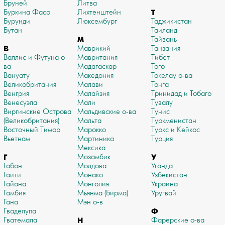
Бруней
Литва
Буркина Фасо
Лихтенштейн
Т
Бурунди
Люксембург
Таджикистан
Бутан
Таиланд
М
Тайвань
В
Маврикий
Танзания
Валлис и Футуна о-
Мавритания
Тибет
ва
Мадагаскар
Того
Вануату
Македония
Токелау о-ва
Великобритания
Малави
Тонга
Венгрия
Малайзия
Тринидад и Тобаго
Венесуэла
Мали
Тувалу
Виргинские Острова
Мальдивские о-ва
Тунис
(Великобритания)
Мальта
Туркменистан
Восточный Тимор
Марокко
Туркс и Кейкос
Вьетнам
Мартиника
Турция
Мексика
Г
Мозамбик
У
Габон
Молдова
Уганда
Гаити
Монако
Узбекистан
Гайана
Монголия
Украина
Гамбия
Мьянма (Бирма)
Уругвай
Гана
Мэн о-в
Гваделупа
Ф
Гватемала
Н
Фарерские о-ва