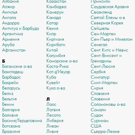
Албания
Казахстан
Принсипи
Алжир
Камбоджа
Саудовская Аравия
Ангилья
Камерун
Свазиленд
Ангола
Канада
Святой Елены о-в
Андорра
Катар
Северная Корея
Антигуа и Барбуда
Кения
Сейшелы
Аргентина
Кипр
Сен-Мартен
Армения
Киргизия
Сен-Пьер и Микелон
Аруба
Кирибати
Сенегал
Афганистан
Китай
Сент Китс и Невис
Колумбия
Сент-Винсент и
Б
Коморские о-ва
Гренадины
Багамские о-ва
Коста-Рика
Сент-Люсия
Бангладеш
Кот-д'Ивуар
Сербия
Барбадос
Куба
Сингапур
Бахрейн
Кувейт
Синт-Мартен
Беларусь
Кука о-ва
Сирия
Белиз
Словакия
Бельгия
Л
Словения
Бенин
Лаос
Соломоновы о-ва
Болгария
Латвия
Сомали
Боливия
Лесото
Судан
Босния/Герцеговина
Либерия
Суринам
Ботсвана
Ливан
США
Бразилия
Ливия
Сьерра-Леоне