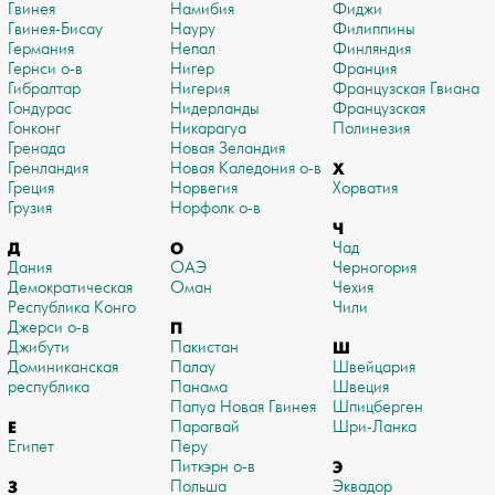
Гвинея
Намибия
Фиджи
Гвинея-Бисау
Науру
Филиппины
Германия
Непал
Финляндия
Гернси о-в
Нигер
Франция
Гибралтар
Нигерия
Французская Гвиана
Гондурас
Нидерланды
Французская
Гонконг
Никарагуа
Полинезия
Гренада
Новая Зеландия
Гренландия
Новая Каледония о-в
Х
Греция
Норвегия
Хорватия
Грузия
Норфолк о-в
Ч
Д
О
Чад
Дания
ОАЭ
Черногория
Демократическая
Оман
Чехия
Республика Конго
Чили
Джерси о-в
П
Джибути
Пакистан
Ш
Доминиканская
Палау
Швейцария
республика
Панама
Швеция
Папуа Новая Гвинея
Шпицберген
Е
Парагвай
Шри-Ланка
Египет
Перу
Питкэрн о-в
Э
З
Польша
Эквадор