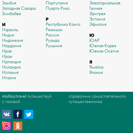
Замбия
Португалия
Экваториальная
Западная Сахара
Пуэрто Рико
Гвинея
Зимбабве
Эритрея
Р
Эстония
И
Республика Конго
Эфиопия
Израиль
Реюньон
Индия
Россия
Ю
Индонезия
Руанда
ЮАР
Иордания
Румыния
Южная Корея
Ирак
Южная Осетия
Иран
Ирландия
Я
Исландия
Ямайка
Испания
Япония
Италия
mishka.travel
путешествуй
справочник самостоятельного
с головой
путешественника