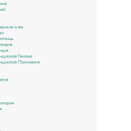
ина
вай
рские о-ва
жи
иппины
яндия
нция
цузская Гвиана
цузская Полинезия
атия
огория
я