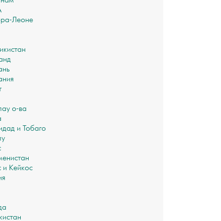
инам
А
ра-Леоне
икистан
анд
ань
ания
т
лау о-ва
а
идад и Тобаго
лу
с
менистан
с и Кейкос
ия
да
кистан