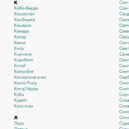
К
Сан
Кабо-Верде
Сан-
Казахстан
Сауд
Камбоджа
Сваз
Камерун
Свят
Канада
Севе
Катар
Сей
Кения
Сен
Кипр
Сен-
Киргизия
Сене
Кирибати
Сент
Китай
Сент
Колумбия
Сент
Коморские о-ва
Сер
Коста-Рика
Синг
Кот-д'Ивуар
Синт
Куба
Сир
Кувейт
Слов
Кука о-ва
Слов
Соло
Л
Сом
Лаос
Суд