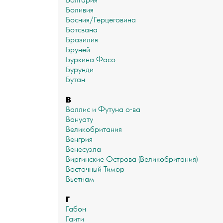
Болгария
Боливия
Босния/Герцеговина
Ботсвана
Бразилия
Бруней
Буркина Фасо
Бурунди
Бутан
В
Валлис и Футуна о-ва
Вануату
Великобритания
Венгрия
Венесуэла
Виргинские Острова (Великобритания)
Восточный Тимор
Вьетнам
Г
Габон
Гаити