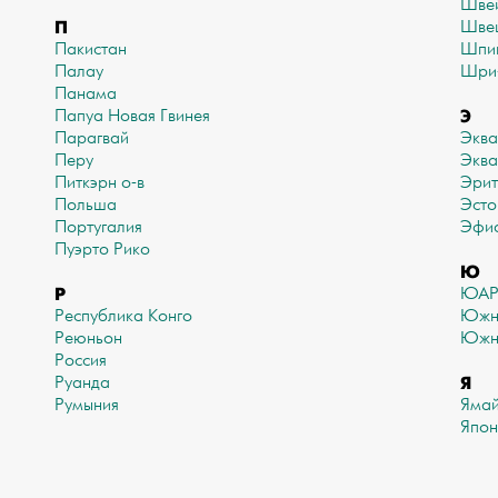
Шве
П
Шве
Пакистан
Шпи
Палау
Шри
Панама
Э
Папуа Новая Гвинея
Парагвай
Экв
Перу
Эква
Питкэрн о-в
Эрит
Польша
Эсто
Португалия
Эфи
Пуэрто Рико
Ю
Р
ЮА
Республика Конго
Южн
Реюньон
Южн
Россия
Я
Руанда
Румыния
Яма
Япон