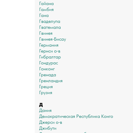
Гайана
Гамбия
Гана
Гваделупа
Гватемала
Гвинея
Гвинея-Бисау
Германия
Гернси о-в
Гибралтар
Гондурас
Гонконг
Гренада
Гренландия
Греция
Грузия
Д
Дания
Демократическая Республика Конго
Джерси о-в
Джибути