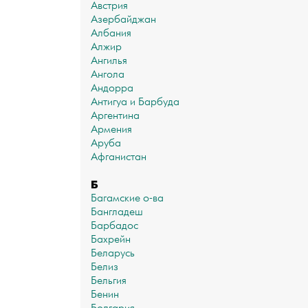
Австрия
Азербайджан
Албания
Алжир
Ангилья
Ангола
Андорра
Антигуа и Барбуда
Аргентина
Армения
Аруба
Афганистан
Б
Багамские о-ва
Бангладеш
Барбадос
Бахрейн
Беларусь
Белиз
Бельгия
Бенин