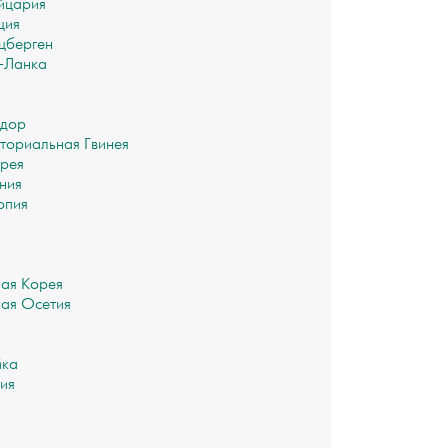
йцария
ция
цберген
-Ланка
адор
ториальная Гвинея
рея
ния
опия
Р
ая Корея
ая Осетия
йка
ия