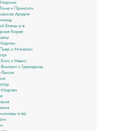
-Марино
Томе и Принсипи
овская Аравия
иленд
ой Елены о-в
рная Корея
шелы
-Мартен
Пьер и Микелон
гал
 Китс и Невис
-Винсент и Гренадины
-Люсия
бия
апур
-Мартен
ия
акия
ения
моновы о-ва
али
ан