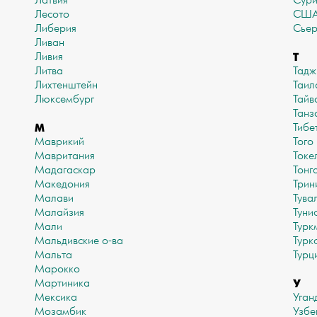
Латвия
Сур
Лесото
СШ
Либерия
Сьер
Ливан
Т
Ливия
Литва
Тадж
Лихтенштейн
Таил
Люксембург
Тайв
Танз
М
Тибе
Маврикий
Того
Мавритания
Токе
Мадагаскар
Тонг
Македония
Трин
Малави
Тува
Малайзия
Туни
Мали
Турк
Мальдивские о-ва
Турк
Мальта
Турц
Марокко
У
Мартиника
Мексика
Уган
Мозамбик
Узбе