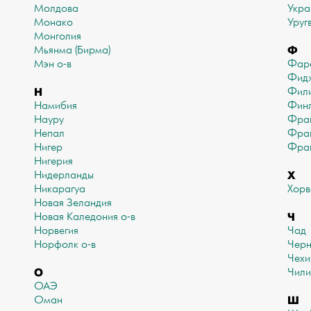
Молдова
Укра
Монако
Уруг
Монголия
Ф
Мьянма (Бирма)
Мэн о-в
Фаре
Фид
Н
Фил
Намибия
Финл
Науру
Фра
Непал
Фран
Нигер
Фран
Нигерия
Х
Нидерланды
Никарагуа
Хорв
Новая Зеландия
Ч
Новая Каледония о-в
Норвегия
Чад
Норфолк о-в
Черн
Чехи
О
Чили
ОАЭ
Ш
Оман