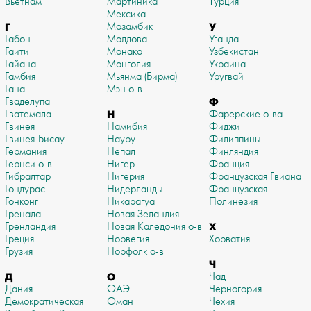
Вьетнам
Мартиника
Турция
Мексика
Г
Мозамбик
У
Габон
Молдова
Уганда
Гаити
Монако
Узбекистан
Гайана
Монголия
Украина
Гамбия
Мьянма (Бирма)
Уругвай
Гана
Мэн о-в
Гваделупа
Ф
Гватемала
Н
Фарерские о-ва
Гвинея
Намибия
Фиджи
Гвинея-Бисау
Науру
Филиппины
Германия
Непал
Финляндия
Гернси о-в
Нигер
Франция
Гибралтар
Нигерия
Французская Гвиана
Гондурас
Нидерланды
Французская
Гонконг
Никарагуа
Полинезия
Гренада
Новая Зеландия
Гренландия
Новая Каледония о-в
Х
Греция
Норвегия
Хорватия
Грузия
Норфолк о-в
Ч
Д
О
Чад
Дания
ОАЭ
Черногория
Демократическая
Оман
Чехия