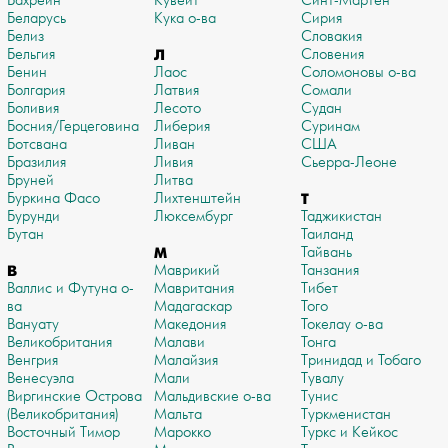
Бахрейн
Кувейт
Синт-Мартен
Беларусь
Кука о-ва
Сирия
Белиз
Словакия
Бельгия
Л
Словения
Бенин
Лаос
Соломоновы о-ва
Болгария
Латвия
Сомали
Боливия
Лесото
Судан
Босния/Герцеговина
Либерия
Суринам
Ботсвана
Ливан
США
Бразилия
Ливия
Сьерра-Леоне
Бруней
Литва
Буркина Фасо
Лихтенштейн
Т
Бурунди
Люксембург
Таджикистан
Бутан
Таиланд
М
Тайвань
В
Маврикий
Танзания
Валлис и Футуна о-
Мавритания
Тибет
ва
Мадагаскар
Того
Вануату
Македония
Токелау о-ва
Великобритания
Малави
Тонга
Венгрия
Малайзия
Тринидад и Тобаго
Венесуэла
Мали
Тувалу
Виргинские Острова
Мальдивские о-ва
Тунис
(Великобритания)
Мальта
Туркменистан
Восточный Тимор
Марокко
Туркс и Кейкос