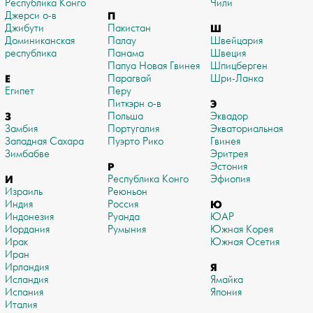
Республика Конго
Чили
Джерси о-в
П
Джибути
Пакистан
Ш
Доминиканская
Палау
Швейцария
республика
Панама
Швеция
Папуа Новая Гвинея
Шпицберген
Е
Парагвай
Шри-Ланка
Египет
Перу
Питкэрн о-в
Э
З
Польша
Эквадор
Замбия
Португалия
Экваториальная
Западная Сахара
Пуэрто Рико
Гвинея
Зимбабве
Эритрея
Р
Эстония
И
Республика Конго
Эфиопия
Израиль
Реюньон
Индия
Россия
Ю
Индонезия
Руанда
ЮАР
Иордания
Румыния
Южная Корея
Ирак
Южная Осетия
Иран
Ирландия
Я
Исландия
Ямайка
Испания
Япония
Италия