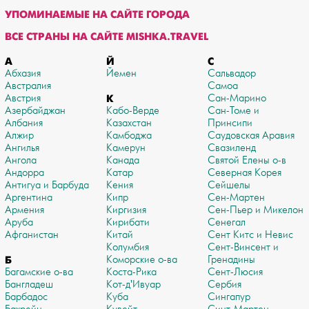
УПОМИНАЕМЫЕ НА САЙТЕ ГОРОДА
ВСЕ СТРАНЫ НА САЙТЕ MISHKA.TRAVEL
А
Й
С
Абхазия
Йемен
Сальвадор
Австралия
Самоа
Австрия
К
Сан-Марино
Азербайджан
Кабо-Верде
Сан-Томе и
Албания
Казахстан
Принсипи
Алжир
Камбоджа
Саудовская Аравия
Ангилья
Камерун
Свазиленд
Ангола
Канада
Святой Елены о-в
Андорра
Катар
Северная Корея
Антигуа и Барбуда
Кения
Сейшелы
Аргентина
Кипр
Сен-Мартен
Армения
Киргизия
Сен-Пьер и Микелон
Аруба
Кирибати
Сенегал
Афганистан
Китай
Сент Китс и Невис
Колумбия
Сент-Винсент и
Б
Коморские о-ва
Гренадины
Багамские о-ва
Коста-Рика
Сент-Люсия
Бангладеш
Кот-д'Ивуар
Сербия
Барбадос
Куба
Сингапур