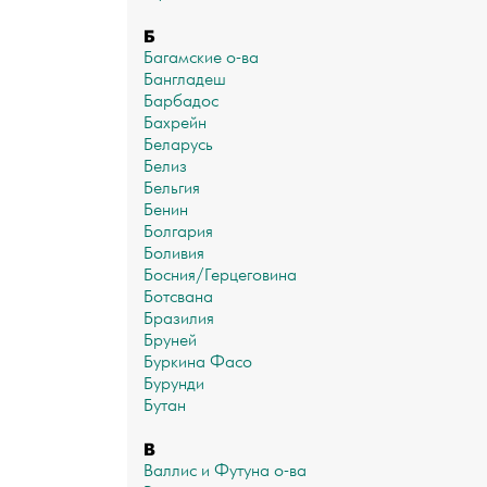
Б
Багамские о-ва
Бангладеш
Барбадос
Бахрейн
Беларусь
Белиз
Бельгия
Бенин
Болгария
Боливия
Босния/Герцеговина
Ботсвана
Бразилия
Бруней
Буркина Фасо
Бурунди
Бутан
В
Валлис и Футуна о-ва