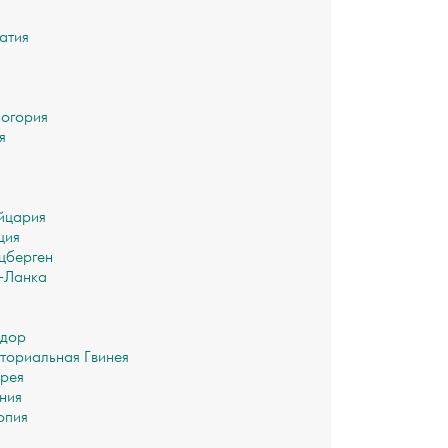
атия
огория
я
йцария
ция
цберген
-Ланка
адор
ториальная Гвинея
рея
ния
опия