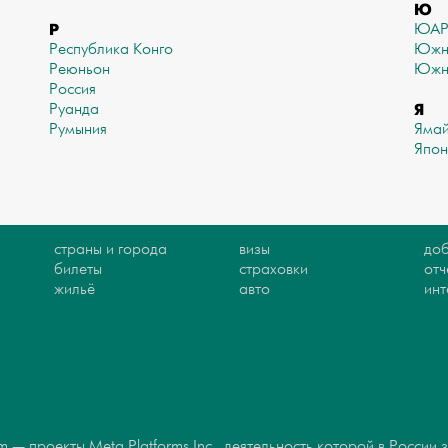
Ю
Р
ЮА
Республика Конго
Южн
Реюньон
Южн
Россия
Я
Руанда
Румыния
Яма
Япон
страны и города
визы
доб
билеты
страховки
отч
жильё
авто
ин
 — проекты Meta Platforms Inc., деятельность которой в России