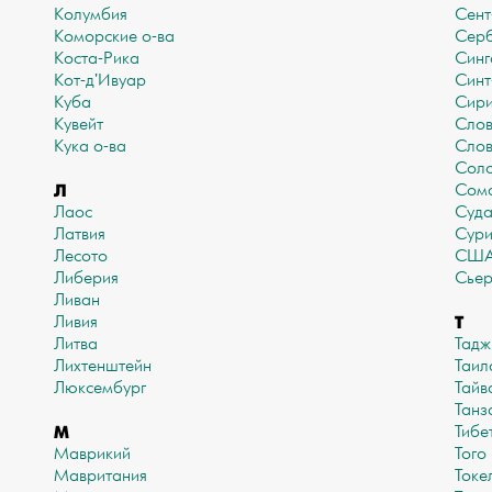
Колумбия
Сент
Коморские о-ва
Сер
Коста-Рика
Синг
Кот-д'Ивуар
Синт
Куба
Сир
Кувейт
Слов
Кука о-ва
Слов
Соло
Л
Сом
Лаос
Суд
Латвия
Сур
Лесото
СШ
Либерия
Сьер
Ливан
Т
Ливия
Литва
Тадж
Лихтенштейн
Таил
Люксембург
Тайв
Танз
М
Тибе
Маврикий
Того
Мавритания
Токе