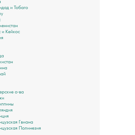
а
идад и Тобаго
лу
с
менистан
с и Кейкос
ия
да
кистан
ина
вай
рские о-ва
жи
иппины
яндия
нция
цузская Гвиана
цузская Полинезия