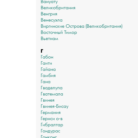
Вануату
Великобритания
Венгрия
Венесуэла
Виргинские Острова (Великобритания)
Восточный Тимор
Вьетнам
Г
Габон
Гаити
Гайана
Гамбия
Гана
Гваделупа
Гватемала
Гвинея
Гвинея-Бисау
Германия
Гернси о-в
Гибралтар
Гондурас
Гонконг