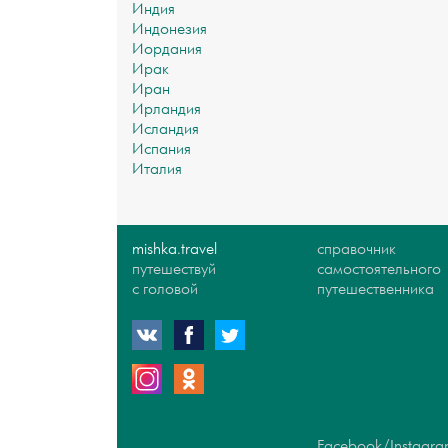
Индия
Индонезия
Иордания
Ирак
Иран
Ирландия
Исландия
Испания
Италия
mishka.travel
справочник
путешествуй
самостоятельного
с головой
путешественника
Facebook/Instagram