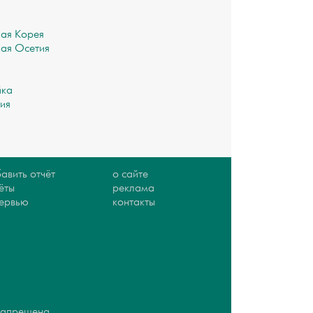
Р
ая Корея
ая Осетия
йка
ия
авить отчёт
о сайте
ёты
реклама
тервью
контакты
 запрещена.