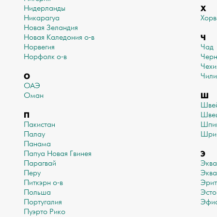
Х
Нидерланды
Никарагуа
Хорв
Новая Зеландия
Ч
Новая Каледония о-в
Норвегия
Чад
Норфолк о-в
Черн
Чехи
О
Чили
ОАЭ
Ш
Оман
Шве
П
Шве
Пакистан
Шпи
Палау
Шри
Панама
Э
Папуа Новая Гвинея
Парагвай
Экв
Перу
Эква
Питкэрн о-в
Эрит
Польша
Эсто
Португалия
Эфи
Пуэрто Рико