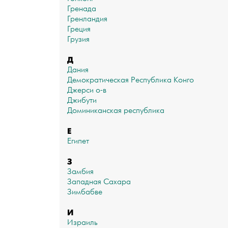
Гренада
Гренландия
Греция
Грузия
Д
Дания
Демократическая Республика Конго
Джерси о-в
Джибути
Доминиканская республика
Е
Египет
З
Замбия
Западная Сахара
Зимбабве
И
Израиль