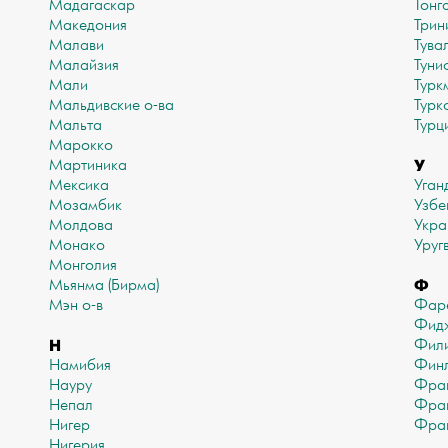
Мадагаскар
Тонг
Македония
Трин
Малави
Тува
Малайзия
Туни
Мали
Турк
Мальдивские о-ва
Турк
Мальта
Турц
Марокко
У
Мартиника
Мексика
Уган
Мозамбик
Узбе
Молдова
Укра
Монако
Уруг
Монголия
Ф
Мьянма (Бирма)
Мэн о-в
Фаре
Фид
Н
Фил
Намибия
Финл
Науру
Фра
Непал
Фран
Нигер
Фран
Нигерия