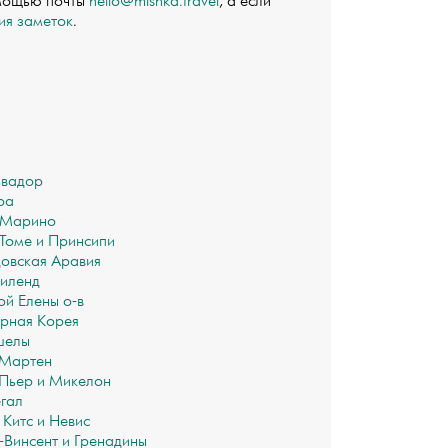
омощью почты
hello@mishka.travel
, а если
ия заметок
.
ьвадор
оа
-Марино
Томе и Принсипи
овская Аравия
иленд
ой Елены о-в
рная Корея
шелы
-Мартен
Пьер и Микелон
гал
 Китс и Невис
-Винсент и Гренадины