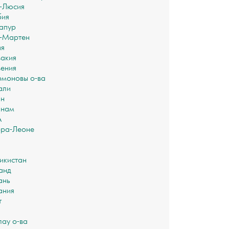
-Люсия
бия
апур
-Мартен
ия
акия
ения
моновы о-ва
али
ан
инам
А
ра-Леоне
икистан
анд
ань
ания
т
лау о-ва