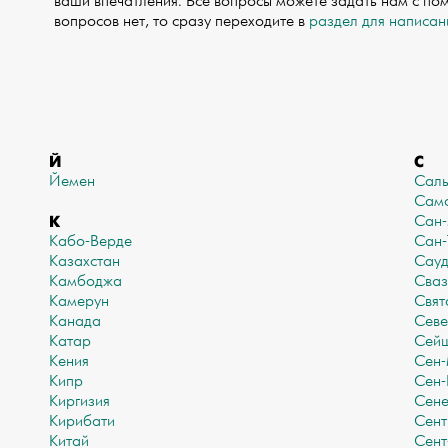
ваши впечатления. Все вопросы можете задать нам с п
вопросов нет, то сразу переходите в
раздел для написан
Й
С
Йемен
Сал
Сам
К
Сан
Кабо-Верде
Сан-
Казахстан
Сауд
Камбоджа
Сваз
Камерун
Свят
Канада
Севе
Катар
Сей
Кения
Сен
Кипр
Сен-
Киргизия
Сене
Кирибати
Сент
Китай
Сент