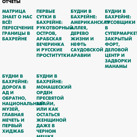
ОТЧЁТЫ
МАТРИЦА
ПЕРВЫЕ
БУДНИ В
БУДНИ В
ЗНАЕТ О НАС
СУТКИ В
БАХРЕЙНЕ:
БАХРЕЙНЕ:
ВСЁ!
БАХРЕЙНЕ:
АМЕРИКАНСКАЯ
ТУСОВЩИКИ
ПЕРЕСЕЧЕНИЕ
РУКОТВОРНЫЙ
АЛЛЕЯ,
В
ГРАНИЦЫ В
ОСТРОВ,
ДЕРЕВО
СУПЕРМАРКЕТ
БАХРЕЙНЕ
АРАБСКАЯ
ЖИЗНИ И
ЗАКРЫТЫЙ
ВЕЧЕРИНКА
НЕФТЬ
ФОРТ,
И РУССКИЕ
САУДОВСКОЙ
ДЕЛОВОЙ
ПРОСТИТУТКИ
АРАВИИ
ЦЕНТР И
ЗАДВОРКИ
МАНАМЫ
БУДНИ В
БУДНИ В
БАХРЕЙНЕ:
БАХРЕЙНЕ:
ДОРОГА В
МОНАШЕСКИЙ
АД И
ОРДЕН
ОБРАТНО,
ПРЕСВЯТОЙ
НАЦИОНАЛЬНЫЙ
АБАЙИ,
МУЗЕЙ,
ИЛИ КАК
ГЛАВНАЯ
ОСТАТЬСЯ
МЕЧЕТЬ И
ЖЕНЩИНОЙ
ПЕРВЫЙ
ДАЖЕ В
ХИДЖАБ
ЧЕРНОМ
МЕШКЕ