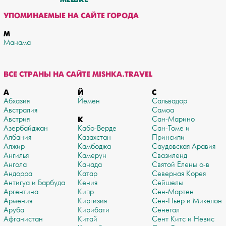
УПОМИНАЕМЫЕ НА САЙТЕ ГОРОДА
М
Манама
ВСЕ СТРАНЫ НА САЙТЕ MISHKA.TRAVEL
А
Й
С
Абхазия
Йемен
Сальвадор
Австралия
Самоа
Австрия
К
Сан-Марино
Азербайджан
Кабо-Верде
Сан-Томе и
Албания
Казахстан
Принсипи
Алжир
Камбоджа
Саудовская Аравия
Ангилья
Камерун
Свазиленд
Ангола
Канада
Святой Елены о-в
Андорра
Катар
Северная Корея
Антигуа и Барбуда
Кения
Сейшелы
Аргентина
Кипр
Сен-Мартен
Армения
Киргизия
Сен-Пьер и Микелон
Аруба
Кирибати
Сенегал
Афганистан
Китай
Сент Китс и Невис