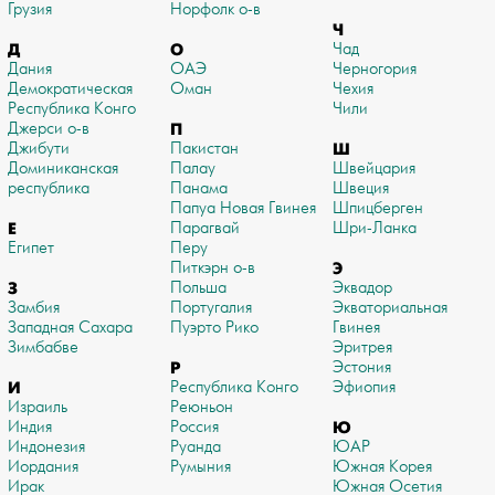
Грузия
Норфолк о-в
Ч
Д
О
Чад
Дания
ОАЭ
Черногория
Демократическая
Оман
Чехия
Республика Конго
Чили
Джерси о-в
П
Джибути
Пакистан
Ш
Доминиканская
Палау
Швейцария
республика
Панама
Швеция
Папуа Новая Гвинея
Шпицберген
Е
Парагвай
Шри-Ланка
Египет
Перу
Питкэрн о-в
Э
З
Польша
Эквадор
Замбия
Португалия
Экваториальная
Западная Сахара
Пуэрто Рико
Гвинея
Зимбабве
Эритрея
Р
Эстония
И
Республика Конго
Эфиопия
Израиль
Реюньон
Индия
Россия
Ю
Индонезия
Руанда
ЮАР
Иордания
Румыния
Южная Корея
Ирак
Южная Осетия