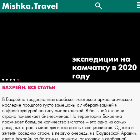
Mishka.Travel
экспедиции на
камчатку в 2020
году
БАХРЕЙН. ВСЕ СТАТЬИ
В Бахрейне традиционная арабская экзотика и археологическое
наследие прошлого густо замешаны с либерализацией и
инфраструктурой по типу американской. В большей степени
страна привлекает бизнесменов. На территории Бахрейна
проживает большое количество экспатов – это одна из самых
доходных стран в мире для иностранных специалистов. Однако и
жители соседних стран, в первую очередь, из Саудовской Аравии,
едут в Бахрейн за богатым шопингом, алкоголем в свободной