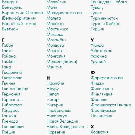
Венгрия
Малайзия
Тринидад и Тобаго
Венесуэла
Мали
Тувалу
Виргинские Острова
Мальдивские о-ва
Тунис
(Великобритания)
Мальта
Туркменистан
Восточный Тимор
Марокко
Туркс и Кейкос
Вьетнам
Мартиника
Турция
Мексика
Г
Мозамбик
У
Габон
Молдова
Уганда
Гаити
Монако
Узбекистан
Гайана
Монголия
Украина
Гамбия
Мьянма (Бирма)
Уругвай
Гана
Мэн о-в
Гваделупа
Ф
Гватемала
Н
Фарерские о-ва
Гвинея
Намибия
Фиджи
Гвинея-Бисау
Науру
Филиппины
Германия
Непал
Финляндия
Гернси о-в
Нигер
Франция
Гибралтар
Нигерия
Французская Гвиана
Гондурас
Нидерланды
Французская
Гонконг
Никарагуа
Полинезия
Гренада
Новая Зеландия
Гренландия
Новая Каледония о-в
Х
Греция
Норвегия
Хорватия