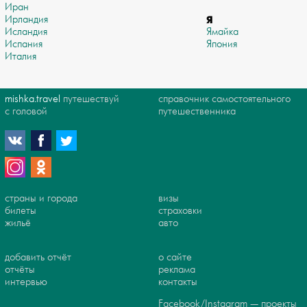
Иран
Ирландия
Я
Исландия
Ямайка
Испания
Япония
Италия
mishka.travel
путешествуй
справочник самостоятельного
с головой
путешественника
страны и города
визы
билеты
страховки
жильё
авто
добавить отчёт
о сайте
отчёты
реклама
интервью
контакты
Facebook/Instagram — проекты