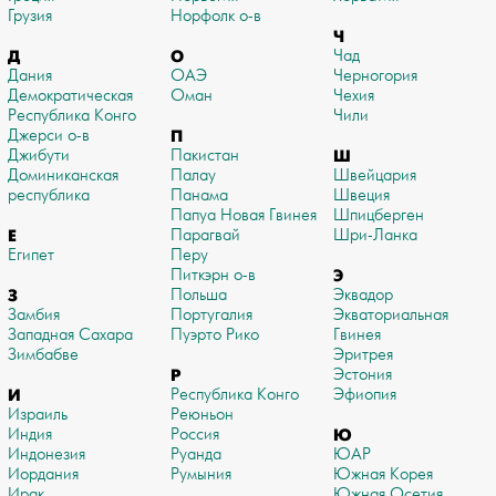
Грузия
Норфолк о-в
Ч
Д
О
Чад
Дания
ОАЭ
Черногория
Демократическая
Оман
Чехия
Республика Конго
Чили
Джерси о-в
П
Джибути
Пакистан
Ш
Доминиканская
Палау
Швейцария
республика
Панама
Швеция
Папуа Новая Гвинея
Шпицберген
Е
Парагвай
Шри-Ланка
Египет
Перу
Питкэрн о-в
Э
З
Польша
Эквадор
Замбия
Португалия
Экваториальная
Западная Сахара
Пуэрто Рико
Гвинея
Зимбабве
Эритрея
Р
Эстония
И
Республика Конго
Эфиопия
Израиль
Реюньон
Индия
Россия
Ю
Индонезия
Руанда
ЮАР
Иордания
Румыния
Южная Корея
Ирак
Южная Осетия