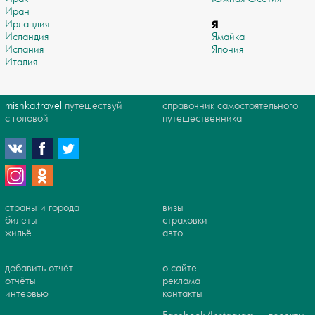
Иран
Ирландия
Я
Исландия
Ямайка
Испания
Япония
Италия
mishka.travel
путешествуй
справочник самостоятельного
с головой
путешественника
страны и города
визы
билеты
страховки
жильё
авто
добавить отчёт
о сайте
отчёты
реклама
интервью
контакты