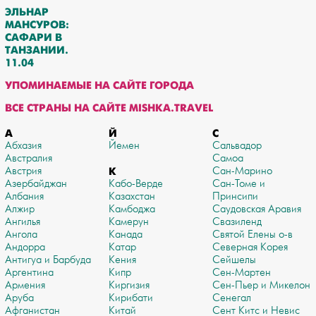
ЭЛЬНАР
МАНСУРОВ:
САФАРИ В
ТАНЗАНИИ.
11.04
УПОМИНАЕМЫЕ НА САЙТЕ ГОРОДА
ВСЕ СТРАНЫ НА САЙТЕ MISHKA.TRAVEL
А
Й
С
Абхазия
Йемен
Сальвадор
Австралия
Самоа
Австрия
К
Сан-Марино
Азербайджан
Кабо-Верде
Сан-Томе и
Албания
Казахстан
Принсипи
Алжир
Камбоджа
Саудовская Аравия
Ангилья
Камерун
Свазиленд
Ангола
Канада
Святой Елены о-в
Андорра
Катар
Северная Корея
Антигуа и Барбуда
Кения
Сейшелы
Аргентина
Кипр
Сен-Мартен
Армения
Киргизия
Сен-Пьер и Микелон
Аруба
Кирибати
Сенегал
Афганистан
Китай
Сент Китс и Невис