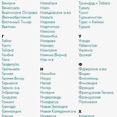
Венгрия
Малайзия
Тринидад и Тобаго
Венесуэла
Мали
Тувалу
Виргинские Острова
Мальдивские о-ва
Тунис
(Великобритания)
Мальта
Туркменистан
Восточный Тимор
Марокко
Туркс и Кейкос
Вьетнам
Мартиника
Турция
Мексика
Г
Мозамбик
У
Габон
Молдова
Уганда
Гаити
Монако
Узбекистан
Гайана
Монголия
Украина
Гамбия
Мьянма (Бирма)
Уругвай
Гана
Мэн о-в
Гваделупа
Ф
Гватемала
Н
Фарерские о-ва
Гвинея
Намибия
Фиджи
Гвинея-Бисау
Науру
Филиппины
Германия
Непал
Финляндия
Гернси о-в
Нигер
Франция
Гибралтар
Нигерия
Французская Гвиана
Гондурас
Нидерланды
Французская
Гонконг
Никарагуа
Полинезия
Гренада
Новая Зеландия
Гренландия
Новая Каледония о-в
Х
Греция
Норвегия
Хорватия