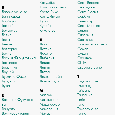
Колумбия
Сент-Винсент и
Б
Коморские о-ва
Гренадины
Багамские о-ва
Коста-Рика
Сент-Люсия
Бангладеш
Кот-д'Ивуар
Сербия
Барбадос
Куба
Сингапур
Бахрейн
Кувейт
Синт-Мартен
Беларусь
Кука о-ва
Сирия
Белиз
Словакия
Бельгия
Л
Словения
Бенин
Лаос
Соломоновы о-ва
Болгария
Латвия
Сомали
Боливия
Лесото
Судан
Босния/Герцеговина
Либерия
Суринам
Ботсвана
Ливан
США
Бразилия
Ливия
Сьерра-Леоне
Бруней
Литва
Буркина Фасо
Лихтенштейн
Т
Бурунди
Люксембург
Таджикистан
Бутан
Таиланд
М
Тайвань
В
Маврикий
Танзания
Валлис и Футуна о-
Мавритания
Тибет
ва
Мадагаскар
Того
Вануату
Македония
Токелау о-ва
Великобритания
Малави
Тонга