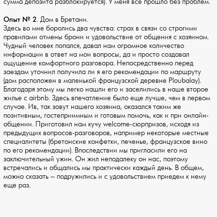
сумма депозита разблокируется). У меня все прошло без проблем.
Опыт № 2
. Дом в Бретани.
Здесь во мне боролись два чувства: страх в связи со строгими
правилами отмены брони и удовольствие от общения с хозяином.
Чудный человек попался, давал нам огромное количество
информации в ответ на мои вопросы, да и просто создавал
ощущение комфортного разговора. Непосредственно перед
заездом уточнил получила ли я его рекомендации по маршруту
(дом расположен в маленькой французской деревне Ploubalay).
Благодаря этому мы легко нашли его и заселились в наше второе
жилье с airbnb. Здесь впечатление было еще лучше, чем в первом
случае. Ив, так зовут нашего хозяина, оказался таким же
позитивным, гостеприимным и готовым помочь, как и при онлайн-
общении. Приготовил нам кучу welcome-сюрпризов, исходя из
предыдущих вопросов-разговоров, например некоторые местные
специалитеты (бретонские конфетки, печенье, французское вино
по его рекомендации). Впоследствии мы пригласили его на
заключительный ужин. Он жил неподалеку он нас, поэтому
встречались и общались мы практически каждый день. В общем,
можно сказать – подружились и с удовольствием приедем к нему
еще раз.