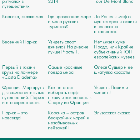
ритуалах в
2014
Tour De Mont Blanc
путешествиях
Корсика, сказка моя
Где прозрачное море
Ла-Рошель: миф о
и мало русских
мушкетерах и ослики
туристов?
в полосатых
штанишках
Весенний Париж
Увидеть спорт
Нет музея хуже
вживую? На диване
Прадо, или Крайне
лучше! Часть 1.
субъективный ТОП
европейских музеев
Первый в жизни
Самые красивые
Олеся Судьер и ее
круиз на лайнере
поезда мира
шкатулка красоты
«Costa Diadema»
Франция. Маршруты
Как не стоит
Увидеть Париж и
для самостоятельных
выбирать серф-
умереть!
путешествий. Париж
школу и как попасть в
и его окрестности.
Спарту во Франции
Париж – это
Корсика – остров
Эльзасская сказка
навсегда!
бескрайних морей и
незабываемых
пейзажей!