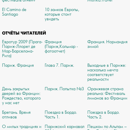
фестиваль огней?
Mishka.Travel
El Camino de
10 замков Европы,
Santiago
которые стоит
увидеть
ОТЧЁТЫ ЧИТАТЕЛЕЙ
Евротур 2009 (Прага-
Франция
Франция. Нормандия
Париж-Ллорет де
(Париж,Кольмар -
зимой
Мар-Барселона-
фотоотчет)
Рига)
Париж. Франция
Глава 7. Париж.
Выходные в Париже:
насколько мечта
соответствует
реальности
День закрытых
Париж. Попытка №3
Оранжевая страна
дверей во Франции:
реальна: Фестиваль
Рождество, которого
лимонов во Франции
у нас нет
Бретань. Время
Поездка в Бордо.
Поездка в Бордо.
отливов
Часть 1.
Часть 2.
О милых традициях и
Парижский карнавал
Пешком по Альпам –