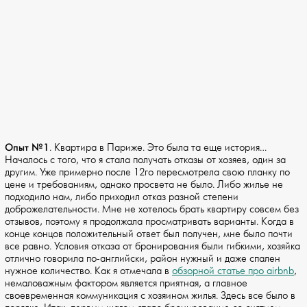
Опыт №1
. Квартира в Париже. Это была та еще история…
Началось с того, что я стала получать отказы от хозяев, один за
другим. Уже примерно после 12го пересмотрела свою планку по
цене и требованиям, однако просвета не было. Либо жилье не
подходило нам, либо приходил отказ разной степени
доброжелательности. Мне не хотелось брать квартиру совсем без
отзывов, поэтому я продолжала просматривать варианты. Когда в
конце концов положительный ответ был получен, мне было почти
все равно. Условия отказа от бронирования были гибкими, хозяйка
отлично говорила по-английски, район нужный и даже спален
нужное количество. Как я отмечала в
обзорной статье про airbnb
,
немаловажным фактором является приятная, а главное
своевременная коммуникация с хозяином жилья. Здесь все было в