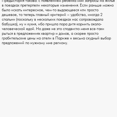
Предыстория такова: с появлением ребенка мои запросы на жилье
в поездках претерпели некоторые изменения. Если раньше можно
было искать интересное, чем-то выдающееся или просто
дешевое, то теперь главный критерий – удобство, иногда 2
спальни (поскольку в нескольких поездках нас сопровождала
бабушка), ну и кухня, ибо пришла пора дитя кормить около-
человеческой едой. Но даже не это сподвигло меня все-таки
рыться в предложениях квартир и домов, а скорее просто
грабительские цены на отели в Париже и весьма скудный выбор
предложений по нужному мне региону.