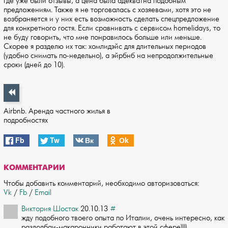
где уже были отзывы, а цена была адекватна подобным
предложениям. Также я не торговалась с хозяевами, хотя это не
возбраняется и у них есть возможность сделать спецпредложение
для конкретного гостя. Если сравнивать с сервисом homelidays, то
не буду говорить, что мне понравилось больше или меньше.
Скорее я разделю их так: хомлидэйс для длительных периодов
(удобно снимать по-недельно), а эйрбнб на непродолжительные
сроки (дней до 10).
Airbnb. Аренда частного жилья в
подробностях
Fb
Tw
Вк
Оk
КОММЕНТАРИИ
Чтобы добавить комментарий, необходимо авторизоваться:
Vk
/
Fb
/
Email
Виктория Шостак
20.10.13
#
жду подобного твоего опыта по Италии, очень интересно, как
раздолбаи-макаронники ­работают в этой сфере))))