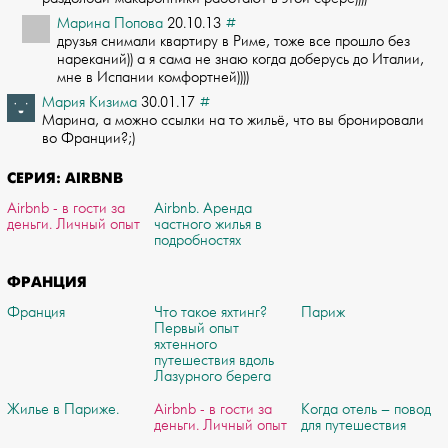
Марина Попова
20.10.13
#
друзья снимали квартиру в Риме, тоже все прошло без
нареканий)) а я сама не знаю ­когда доберусь до Италии,
мне в Испании комфортней))))
Мария Кизима
30.01.17
#
Марина, а можно ссылки на то жильё, что вы бронировали
во Франции?;)
СЕРИЯ: AIRBNB
Airbnb - в гости за
Airbnb. Аренда
деньги. Личный опыт
частного жилья в
подробностях
ФРАНЦИЯ
Франция
Что такое яхтинг?
Париж
Первый опыт
яхтенного
путешествия вдоль
Лазурного берега
Жилье в Париже.
Airbnb - в гости за
Когда отель – повод
деньги. Личный опыт
для путешествия