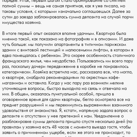
порядке. Итак, первым шагом стало бронирование со снятием
полной суммы – вещь не самая приятная, как я уже писала, но
таковы условия, с которыми изначально соглашаешься. Далее за
сутки до заезда заблокировалась сумма депозита на случай порчи
имущества хозяина.
В итоге первый опыт оказался вполне удачным. Квартира была
именно такой, как показано на фотографиях и в описании. И даже
чуть больше: мы получили апартаменты в типичном парижском
здании с винтовой лестницей и малюсеньким лифтом, в котором я
едва помещалась с ребенком. Это скорее особенность столичного
французского жилья, чем неудобство. Пользовались им всего пару
раз, поскольку дочери передвижение в коробке не понравилось
категорически. Хозяйка встретила нас, рассказала все, что могла,
о квартире, снабдила рекомендациями по окрестным кафе-
магазинам и оставила. Когда у нас пару раз возникли мелкие
уточняющие вопросы, быстро выходила на связь и отвечала на
них. В общем, оказалась пунктуальной особой, пришла в
оговоренное время для сдачи квартиры, бегло осмотрела все на
предмет разрушений и мы перекинулись выражениями взаимного
удовольствия от знакомства. Я, кстати, напрямую задала вопрос о
депозите и отсутствии у нее претензий к нам. Уведомление о
разблокировке суммы депозита пришло спустя несколько дней (по
правилам у хозяина есть 48 часов с момента выезда гостя, чтобы
заявить о причиненном ущербе, если же этого не происходит, то