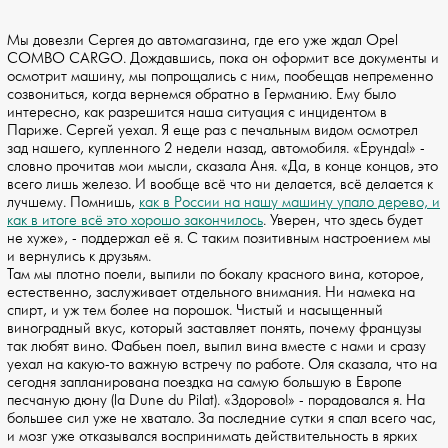
Мы довезли Сергея до автомагазина, где его уже ждал Opel
COMBO CARGO. Дождавшись, пока он оформит все документы и
осмотрит машину, мы попрощались с ним, пообещав непременно
созвониться, когда вернемся обратно в Германию. Ему было
интересно, как разрешится наша ситуация с инцидентом в
Париже. Сергей уехал. Я еще раз с печальным видом осмотрел
зад нашего, купленного 2 недели назад, автомобиля. «Ерунда!» -
словно прочитав мои мысли, сказала Аня. «Да, в конце концов, это
всего лишь железо. И вообще всё что ни делается, всё делается к
лучшему. Помнишь,
как в России на нашу машину упало дерево, и
как в итоге всё это хорошо закончилось
. Уверен, что здесь будет
не хуже», - поддержал её я. С таким позитивным настроением мы
и вернулись к друзьям.
Там мы плотно поели, выпили по бокалу красного вина, которое,
естественно, заслуживает отдельного внимания. Ни намека на
спирт, и уж тем более на порошок. Чистый и насыщенный
виноградный вкус, который заставляет понять, почему французы
так любят вино. Фабьен поел, выпил вина вместе с нами и сразу
уехал на какую-то важную встречу по работе. Оля сказала, что на
сегодня запланирована поездка на самую большую в Европе
песчаную дюну (la Dune du Pilat). «Здорово!» - порадовался я. На
большее сил уже не хватало. За последние сутки я спал всего час,
и мозг уже отказывался воспринимать действительность в ярких