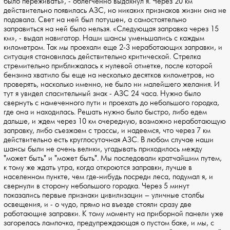
было переживать», - облегченно выдохнул я. Через 20 км
действительно появилась АЗС, но никаких признаков жизни она не
подавала. Свет на ней был потушен, а самостоятельно
заправиться на ней было нельзя. «Следующая заправка через 15
км», - выдал навигатор. Наши шансы уменьшались с каждым
километром. Так мы проехали еще 2-3 неработающих заправки, и
ситуация становилась действительно критической. Стрелка
стремительно приближалась к нулевой отметке, после которой
бензина хватило бы еще на несколько десятков километров, но
проверять, насколько именно, не было ни малейшего желания. И
тут я увидел спасительный знак - АЗС 24 часа. Нужно было
свернуть с намеченного пути и проехать до небольшого городка,
где она и находилась. Решать нужно было быстро, либо едем
дальше, и ждем через 10 км очередную, возможно неработающую
заправку, либо съезжаем с трассы, и надеемся, что через 7 км
действительно есть круглосуточная АЗС. В любом случае наши
шансы были не очень велики, угадывать приходилось между
"может быть" и "может быть". Мы последовали кратчайшим путем,
к тому же ждать утра, когда откроются заправки, лучше в
населенном пункте, чем где-нибудь посреди леса, подумал я, и
свернули в сторону небольшого городка. Через 5 минут
показались первые признаки цивилизации – уличные столбы
освещения, и - о чудо, прямо на въезде стояли сразу две
работающие заправки. К тому моменту на приборной панели уже
загорелась лампочка, предупреждающая о пустом баке, и мы, с