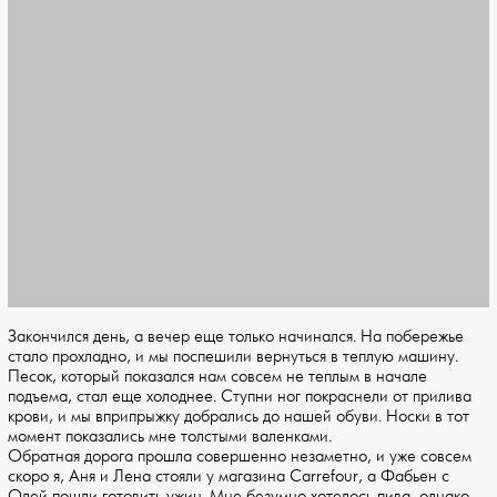
Закончился день, а вечер еще только начинался. На побережье
стало прохладно, и мы поспешили вернуться в теплую машину.
Песок, который показался нам совсем не теплым в начале
подъема, стал еще холоднее. Ступни ног покраснели от прилива
крови, и мы вприпрыжку добрались до нашей обуви. Носки в тот
момент показались мне толстыми валенками.
Обратная дорога прошла совершенно незаметно, и уже совсем
скоро я, Аня и Лена стояли у магазина Carrefour, а Фабьен с
Олей пошли готовить ужин. Мне безумно хотелось пива, однако