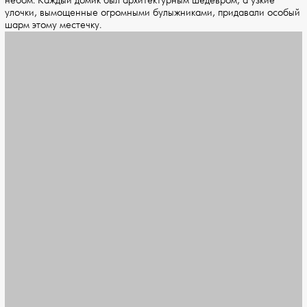
небом. Каждый домик был архитектурным шедевром, а узкие
улочки, вымощенные огромными булыжниками, придавали особый
шарм этому местечку.