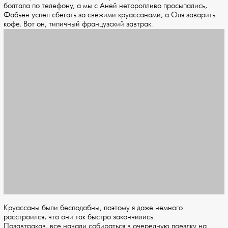
болтала по телефону, а мы с Аней неторопливо просыпались,
Фабьен успел сбегать за свежими круассанами, а Оля заварить
кофе. Вот он, типичный французский завтрак.
Круассаны были бесподобны, поэтому я даже немного
расстроился, что они так быстро закончились.
Позавтракав, все начали собираться в очередную поездку на