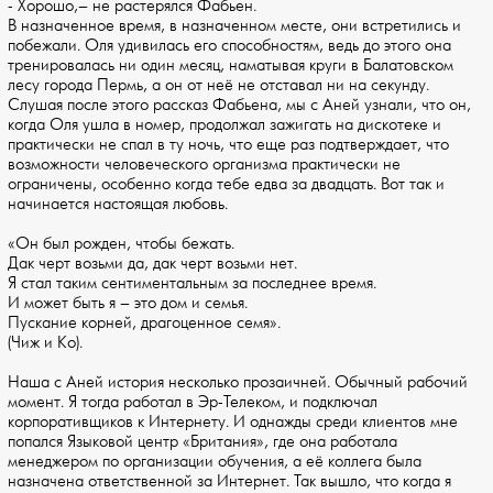
- Хорошо,– не растерялся Фабьен.
В назначенное время, в назначенном месте, они встретились и
побежали. Оля удивилась его способностям, ведь до этого она
тренировалась ни один месяц, наматывая круги в Балатовском
лесу города Пермь, а он от неё не отставал ни на секунду.
Слушая после этого рассказ Фабьена, мы с Аней узнали, что он,
когда Оля ушла в номер, продолжал зажигать на дискотеке и
практически не спал в ту ночь, что еще раз подтверждает, что
возможности человеческого организма практически не
ограничены, особенно когда тебе едва за двадцать. Вот так и
начинается настоящая любовь.
«Он был рожден, чтобы бежать.
Дак черт возьми да, дак черт возьми нет.
Я стал таким сентиментальным за последнее время.
И может быть я – это дом и семья.
Пускание корней, драгоценное семя».
(Чиж и Ко).
Наша с Аней история несколько прозаичней. Обычный рабочий
момент. Я тогда работал в Эр-Телеком, и подключал
корпоративщиков к Интернету. И однажды среди клиентов мне
попался Языковой центр «Британия», где она работала
менеджером по организации обучения, а её коллега была
назначена ответственной за Интернет. Так вышло, что когда я