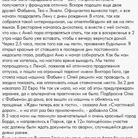
получается у французов отлично. Вскоре подошли еще двое
друзей Фабьена, Тео и Эмели. Официантка вынесла торт, и все
начали поздравлять Лену с днем рождения. В итоге, так как
собрался такой интернационал, мы отхеппибёздили её аж на пяти
языках. В ресторане началась дискотека, а вместе с ней сигнал,
что нам с Аней пора отправляться спать, так как в воскресенье в 2
утра надо было уже вставать, чтобы к вечеру вернуться домой.
Через 2,5 часа, после того как мы легли, прозвенел будильник. Я
открыл красные от ставшего в последние дни постоянного
недосыпа глаза, разбудил Аню и начал собираться. Как бы нам
этого не хотелось, но настало время выходить. Мы тепло
попрощались с Леной, пожелав ей отличного продолжения
отпуска, и пошли на огромный паркинг имени Виктора Гюго, где
стояла наша машина. Фабьен с Олей решили нас проводить, а
заодно показать, как оплачивать наше стояночное место. За 2 дня
накапало 32 Евро. Не так уж мало, но нас об этом предупреждали
заранее, да и альтернатив практически не было. Подбросив Олю
с Фабьеном до дома, все вышли из машины и обнялись на
прощанье. «Ждем теперь вас в гости», - сказала Аня. «Счастливой
дороги… и на этот раз без приключений», - добавила Оля.
В 3 часа ночи мы покинули замечательный и очень красивый город
Бордо, и направились в Париж, где в 12м полицейском участке
нас должны были ждать документы по аварии, случившейся двумя
днями ранее.