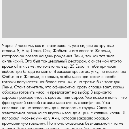
Через 2 часа мы, как и планировали, уже сидели за круглым
столом. Я, Аня, Лена, Оля, Фабьен и его коллега Жереми,
которого он позвал на день рождения Лены, так как тот знал
английский. Это был танцевальный ресторан, с системой что-то
вроде all inklusive, но только на еду. 25 Евро, и тебе приносят
любые три блюда из меню. Я заказал креветок, утку, по настоянию
Фабьена и Жереми, с кровью, якобы мясо при таком способе
готовки получается наиболее сочным, а на третье был торт для
Лены. Стоит отметить, что официантка сразу спрашивает, каким
образом готовить мясо, и предлагает на выбор 3 варианта:
хорошо прожаренное, с кровью, или сырое. Уже позже я понял, что
французский способ готовки мяса очень специфичен. Утка
совершенно не жевалась, да и резалась с трудом. Словно
жевательная резинка со вкусом мяса, да еще и с каплями крови. Я
попросил кусочек ужина у Ани, которая заказала хорошо
прожаренную говядину. Но и она оказалась безнадежной - та же
жвачка. Зато порадовало вино – вот, что действительно