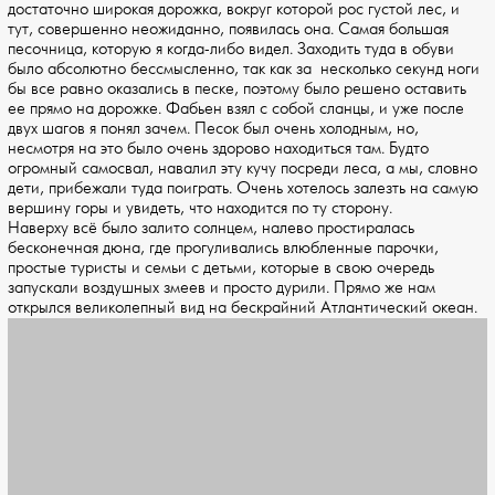
достаточно широкая дорожка, вокруг которой рос густой лес, и
тут, совершенно неожиданно, появилась она. Самая большая
песочница, которую я когда-либо видел. Заходить туда в обуви
было абсолютно бессмысленно, так как за несколько секунд ноги
бы все равно оказались в песке, поэтому было решено оставить
ее прямо на дорожке. Фабьен взял с собой сланцы, и уже после
двух шагов я понял зачем. Песок был очень холодным, но,
несмотря на это было очень здорово находиться там. Будто
огромный самосвал, навалил эту кучу посреди леса, а мы, словно
дети, прибежали туда поиграть. Очень хотелось залезть на самую
вершину горы и увидеть, что находится по ту сторону.
Наверху всё было залито солнцем, налево простиралась
бесконечная дюна, где прогуливались влюбленные парочки,
простые туристы и семьи с детьми, которые в свою очередь
запускали воздушных змеев и просто дурили. Прямо же нам
открылся великолепный вид на бескрайний Атлантический океан.