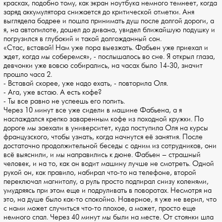
красках, подобно тому, как экран ноутбука немного темнеет, когда
заряд аккумулятора снижается до критической отметки. Аня
выглядела бодрее и пошла принимать душ после долгой дороги, а
я, на автопилоте, дошел до дивана, увидел ближайшую подушку и
погрузился в глубокий и такой долгожданный сон.
«Стас, вставай! Нам уже пора выезжать. Фабьен уже приехал и
ждет, когда мы соберемся», - послышалось во сне. Я открыл глаза,
девчонки уже вовсю собирались, на часах было 14-30, значит
прошло часа 2.
- Вставай скорее, уже надо ехать, - повторила Оля.
- Ага, уже встаю. А есть кофе?
- Ты все равно не успеешь его попить.
Через 10 минут все уже сидели в машине Фабьена, а я
наслаждался крепко заваренным кофе из походной кружки. По
дороге мы заехали в университет, куда поступила Оля на курсы
французского, чтобы узнать, когда начнутся её занятия. После
достаточно продолжительной беседы с одним из сотрудников, они
всё выяснили, и мы направились к дюне. Фабьен – страшный
человек, и на то, как он водит машину лучше не смотреть. Одной
рукой он, как правило, набирал что-то на телефоне, второй
переключал магнитолу, а руль просто подпирал снизу коленями,
умудряясь при этом еще и подруливать в поворотах. Несмотря на
это, на душе было как-то спокойно. Наверное, я уже не верил, что
с нами может случиться что-то плохое, а может, просто еще
немного спал. Через 40 минут мы были на месте. От стоянки шла