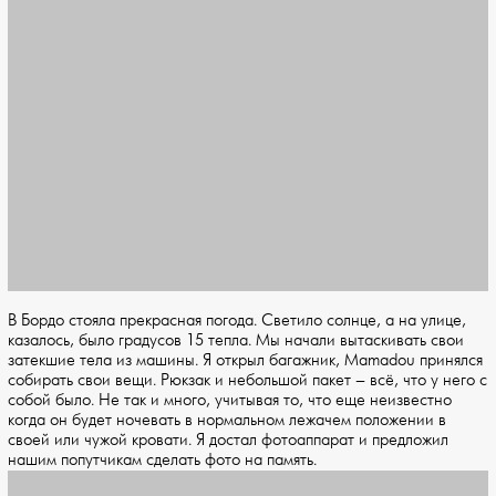
В Бордо стояла прекрасная погода. Светило солнце, а на улице,
казалось, было градусов 15 тепла. Мы начали вытаскивать свои
затекшие тела из машины. Я открыл багажник, Mamadou принялся
собирать свои вещи. Рюкзак и небольшой пакет – всё, что у него с
собой было. Не так и много, учитывая то, что еще неизвестно
когда он будет ночевать в нормальном лежачем положении в
своей или чужой кровати. Я достал фотоаппарат и предложил
нашим попутчикам сделать фото на память.