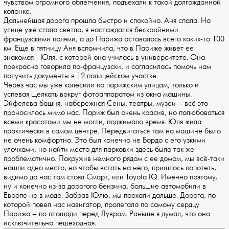
чувством огромного облегчения, подъехали к такой долгожданной
колонке.
Дальнейшая дорога прошла быстро и спокойно. Аня спала. На
улице уже стало светло, я наслаждался бескрайними
французскими полями, а до Парижа оставалось всего каких-то 100
км. Еще в пятницу Аня вспомнила, что в Париже живет ее
знакомая - Юля, с которой она училась в университете. Она
прекрасно говорила по-французски, и согласилась помочь нам
получить документы в 12 полицейском участке.
Через час мы уже колесили по парижским улицам, только и
успевая щелкать вокруг фотоаппаратом из окна машины.
Эйфелева башня, набережная Сены, театры, музеи – всё это
проносилось мимо нас. Париж был очень красив, но полюбоваться
всеми красотами мы не могли, поджимало время. Юля жила
практически в самом центре. Передвигаться там на машине было
не очень комфортно. Это был конечно не Бордо с его узкими
улочками, но найти место для парковки здесь было так же
проблематично. Покружив немного рядом с ее домом, мы всё-таки
нашли одно место, но чтобы встать на него, пришлось попотеть,
видимо до нас там стоял Смарт, или Toyota IQ. Именно поэтому,
ну и конечно из-за дорогого бензина, большие автомобили в
Европе не в моде. Забрав Юлю, мы поехали дальше. Дорога, по
которой повел нас навигатор, пролегала по самому сердцу
Парижа – по площади перед Лувром. Раньше я думал, что она
исключительно пешеходная.