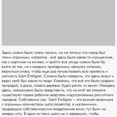
Здесь можно было гулять часами, но не потому что город был
таким огромным, напротив - всё здесь было какое-то игрушечное,
как с картинок из книжек, и пройти все улицы можно было бы
всего за час, но к каждому пройденному закоулку хотелось
вернуться снова, чтобы еще раз почувствовать всю прелесть и
уютность Saint Emiligion. Сложно было поверить, что здесь живут и
ведут свой быт какие-то люди. Казалось, что всё это было создано
природой, а дома, словно деревья, будто росли из земли. Находясь
здесь, невозможно было представить, что на этой же планете
существуют серые рабочие кварталы индустриальных российских
городков. Собственно сам Saint Emiligion – это винная провинция
с огромным количеством шато (хозяйств), а магазинчики,
продающие собственноручно возделанное вино, тут были на
каждом углу. В одно из таких шато мы и завернули, чтобы