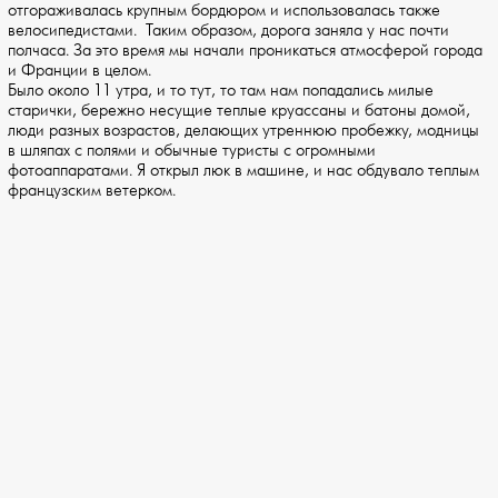
отгораживалась крупным бордюром и использовалась также
велосипедистами. Таким образом, дорога заняла у нас почти
полчаса. За это время мы начали проникаться атмосферой города
и Франции в целом.
Было около 11 утра, и то тут, то там нам попадались милые
старички, бережно несущие теплые круассаны и батоны домой,
люди разных возрастов, делающих утреннюю пробежку, модницы
в шляпах с полями и обычные туристы с огромными
фотоаппаратами. Я открыл люк в машине, и нас обдувало теплым
французским ветерком.