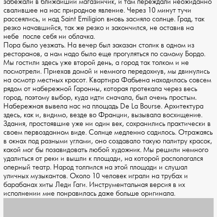
забежали в ближайший магазинчик, и там переждали неожиданно
свалившее на нас природное явление. Через 10 минут тучи
рассеялись, и над Saint Emiligion вновь засияло солнце. Град, так
резко начавшийся, так же резко и закончился, не оставив на
небе после себя ни облачка.
Пора было уезжать. На вечер был заказан столик в одном из
ресторанов, а нам надо было еще прогуляться по самому Бордо.
Мы гостили здесь уже второй день, а город так толком и не
посмотрели. Приехав домой и немного передохнув, мы двинулись
на осмотр местных красот. Квартира Фабьена находилась совсем
рядом от набережной Гаронны, которая протекала через весь
город, поэтому выбор, куда идти сначала, был очень простым.
Набережная вывела нас на площадь De La Bourse. Архитектура
здесь, как и, видимо, везде во Франции, вызывала восхищение.
Здания, простоявшие уже ни один век, сохранились практически в
своем первозданном виде. Солнце медленно садилось. Отражаясь
в окнах под разными углами, оно создавало такую палитру красок,
какой мог бы позавидовать любой художник. Мы решили немного
удалиться от реки и вышли к площади, на которой располагался
оперный театр. Народ толпился на этой площади и слушал
уличных музыкантов. Около 10 человек играли на трубах и
барабанах хиты Леди Гаги. Инструментальная версия в их
исполнении мне понравилась даже больше оригинала.