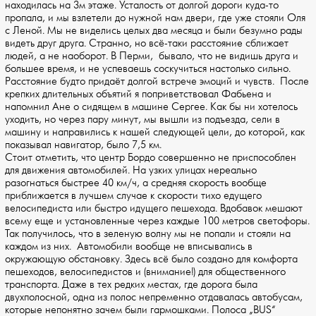
находилась на 3м этаже. Усталость от долгой дороги куда-то
пропала, и мы взлетели до нужной нам двери, где уже стояли Оля
с Леной. Мы не виделись целых два месяца и были безумно рады
видеть друг друга. Странно, но всё-таки расстояние сближает
людей, а не наоборот. В Перми, бывало, что не видишь друга и
большее время, и не успеваешь соскучиться настолько сильно.
Расстояние будто придаёт долгой встрече эмоций и чувств. После
крепких длительных объятий я поприветствовал Фабьена и
напомнил Ане о сидящем в машине Сергее. Как бы ни хотелось
уходить, но через пару минут, мы вышли из подъезда, сели в
машину и направились к нашей следующей цели, до которой, как
показывал навигатор, было 7,5 км.
Стоит отметить, что центр Бордо совершенно не приспособлен
для движения автомобилей. На узких улицах нереально
разогнаться быстрее 40 км/ч, а средняя скорость вообще
приближается в лучшем случае к скорости тихо едущего
велосипедиста или быстро идущего пешехода. Вдобавок мешают
всему еще и установленные через каждые 100 метров светофоры.
Так получилось, что в зеленую волну мы не попали и стояли на
каждом из них. Автомобили вообще не вписывались в
окружающую обстановку. Здесь всё было создано для комфорта
пешеходов, велосипедистов и (внимание!) для общественного
транспорта. Даже в тех редких местах, где дорога была
двухполосной, одна из полос непременно отдавалась автобусам,
которые непонятно зачем были гармошками. Полоса „BUS“