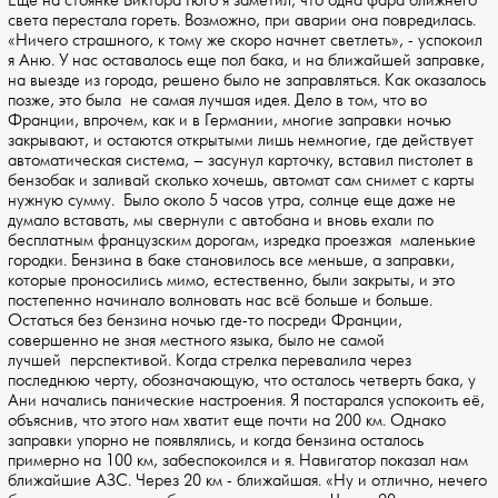
Еще на стоянке Виктора Гюго я заметил, что одна фара ближнего
света перестала гореть. Возможно, при аварии она повредилась.
«Ничего страшного, к тому же скоро начнет светлеть», - успокоил
я Аню. У нас оставалось еще пол бака, и на ближайшей заправке,
на выезде из города, решено было не заправляться. Как оказалось
позже, это была не самая лучшая идея. Дело в том, что во
Франции, впрочем, как и в Германии, многие заправки ночью
закрывают, и остаются открытыми лишь немногие, где действует
автоматическая система, – засунул карточку, вставил пистолет в
бензобак и заливай сколько хочешь, автомат сам снимет с карты
нужную сумму. Было около 5 часов утра, солнце еще даже не
думало вставать, мы свернули с автобана и вновь ехали по
бесплатным французским дорогам, изредка проезжая маленькие
городки. Бензина в баке становилось все меньше, а заправки,
которые проносились мимо, естественно, были закрыты, и это
постепенно начинало волновать нас всё больше и больше.
Остаться без бензина ночью где-то посреди Франции,
совершенно не зная местного языка, было не самой
лучшей перспективой. Когда стрелка перевалила через
последнюю черту, обозначающую, что осталось четверть бака, у
Ани начались панические настроения. Я постарался успокоить её,
объяснив, что этого нам хватит еще почти на 200 км. Однако
заправки упорно не появлялись, и когда бензина осталось
примерно на 100 км, забеспокоился и я. Навигатор показал нам
ближайшие АЗС. Через 20 км - ближайшая. «Ну и отлично, нечего