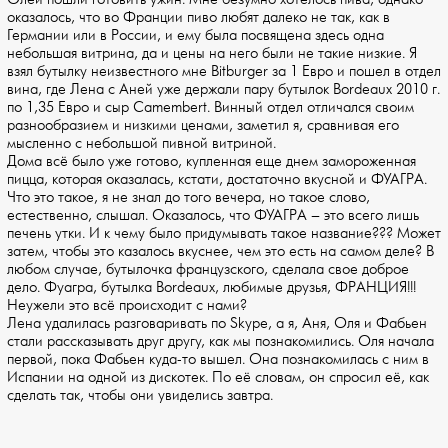
оказалось, что во Франции пиво любят далеко не так, как в
Германии или в России, и ему была посвящена здесь одна
небольшая витрина, да и цены на него были не такие низкие. Я
взял бутылку неизвестного мне Bitburger за 1 Евро и пошел в отдел
вина, где Лена с Аней уже держали пару бутылок Bordeaux 2010 г.
по 1,35 Евро и сыр Camembert. Винный отдел отличался своим
разнообразием и низкими ценами, заметил я, сравнивая его
мысленно с небольшой пивной витриной.
Дома всё было уже готово, купленная еще днем замороженная
пицца, которая оказалась, кстати, достаточно вкусной и ФУАГРА.
Что это такое, я не знал до того вечера, но такое слово,
естественно, слышал. Оказалось, что ФУАГРА – это всего лишь
печень утки. И к чему было придумывать такое название??? Может
затем, чтобы это казалось вкуснее, чем это есть на самом деле? В
любом случае, бутылочка французского, сделала свое доброе
дело. Фуагра, бутылка Bordeaux, любимые друзья, ФРАНЦИЯ!!!
Неужели это всё происходит с нами?
Лена удалилась разговаривать по Skype, а я, Аня, Оля и Фабьен
стали рассказывать друг другу, как мы познакомились. Оля начала
первой, пока Фабьен куда-то вышел. Она познакомилась с ним в
Испании на одной из дискотек. По её словам, он спросил её, как
сделать так, чтобы они увиделись завтра.