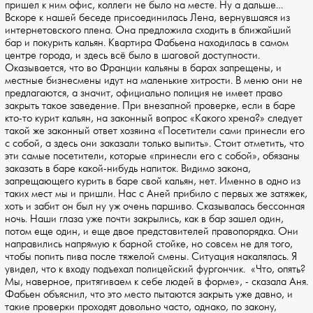
пришел к ним офис, коллеги не было на месте. Ну а дальше…
Вскоре к нашей беседе присоединилась Лена, вернувшаяся из
интернетовского плена. Она предложила сходить в ближайший
бар и покурить кальян. Квартира Фабьена находилась в самом
центре города, и здесь всё было в шаговой доступности.
Оказывается, что во Франции кальяны в барах запрещены, и
местные бизнесмены идут на маленькие хитрости. В меню они не
предлагаются, а значит, официально полиция не имеет право
закрыть такое заведение. При внезапной проверке, если в баре
кто-то курит кальян, на законный вопрос «Какого хрена?» следует
такой же законный ответ хозяина «Посетители сами принесли его
с собой, а здесь они заказали только выпить». Стоит отметить, что
эти самые посетители, которые «принесли его с собой», обязаны
заказать в баре какой-нибудь напиток. Видимо закона,
запрещающего курить в баре свой кальян, нет. Именно в одно из
таких мест мы и пришли. Нас с Аней прибило с первых же затяжек,
хоть и забит он был ну уж очень паршиво. Сказывалась бессонная
ночь. Наши глаза уже почти закрылись, как в бар зашел один,
потом еще один, и еще двое представителей правопорядка. Они
направились напрямую к барной стойке, но совсем не для того,
чтобы попить пива после тяжелой смены. Ситуация накалялась. Я
увидел, что к входу подъехал полицейский фургончик. «Что, опять?
Мы, наверное, притягиваем к себе людей в форме», - сказала Аня.
Фабьен объяснил, что это место пытаются закрыть уже давно, и
такие проверки проходят довольно часто, однако, по закону,