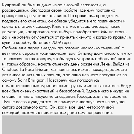
Кудрявый он был, видимо из-за высокой влажности, а
розовощеким, благодаря своей работе, где ему постоянно
приходилось дегустировать вино. По правилам, прежде чем
подавать его клиентам, он обязан убедится в его подлинности и
сделать глоточек самому. Клиенты же, в свою очередь, после
дегустации, как правило, что-нибудь приобретают. Мы не стали,
да и не хотели отклоняться от принятых кем-то и когда-то правил, и
купили коробку Bordeaux 2009 года.
Фабьен еще перед выездом приготовил несколько сэндвичей с
ветчиной, сыром и корнишонами, взял бутылку шампанского и что-
то похожее на шоколадку, чтобы здесь устроить небольшой пикник
и, таким образом, начать отмечать день рождения Лены. Выйдя из
Chateau La Rose Brisson, мы принялись искать подходящее место
для выполнения наших планов, а за одно немного прогуляться по
самому Saint Emiligion. Навстречу нам попадались
немногочисленные туристические группы и местные жители. Вид у
всех был очень счастливый и беззаботный. Здесь никто никуда не
спешил, и никто никуда не опаздывал. Городок жил вне времени.
Лучше всего я увидел это на примере вывернувшего из-за угла
сытого довольного кота. Он, как и все, шел неторопливой
походкой, похоже, в неизвестном даже ему направлении.