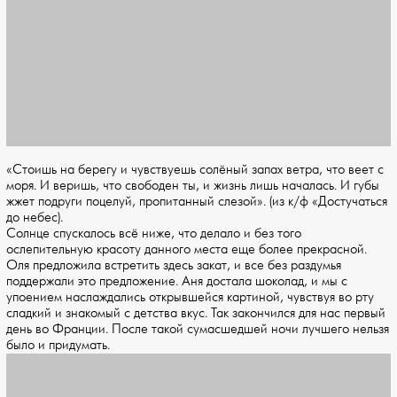
«Стоишь на берегу и чувствуешь солёный запах ветра, что веет с
моря. И веришь, что свободен ты, и жизнь лишь началась. И губы
жжет подруги поцелуй, пропитанный слезой». (из к/ф «Достучаться
до небес).
Солнце спускалось всё ниже, что делало и без того
ослепительную красоту данного места еще более прекрасной.
Оля предложила встретить здесь закат, и все без раздумья
поддержали это предложение. Аня достала шоколад, и мы с
упоением наслаждались открывшейся картиной, чувствуя во рту
сладкий и знакомый с детства вкус. Так закончился для нас первый
день во Франции. После такой сумасшедшей ночи лучшего нельзя
было и придумать.