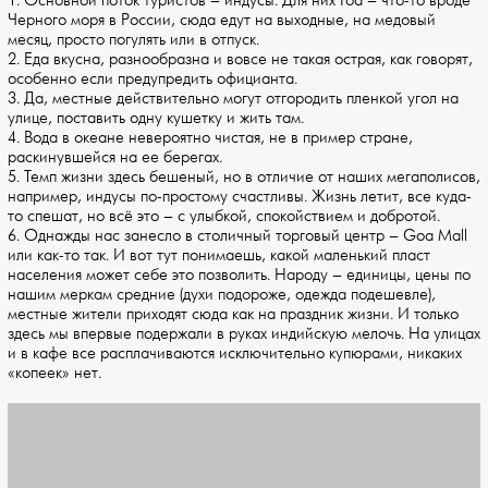
1. Основной поток туристов – индусы. Для них Гоа – что-то вроде
Черного моря в России, сюда едут на выходные, на медовый
месяц, просто погулять или в отпуск.
2. Еда вкусна, разнообразна и вовсе не такая острая, как говорят,
особенно если предупредить официанта.
3. Да, местные действительно могут отгородить пленкой угол на
улице, поставить одну кушетку и жить там.
4. Вода в океане невероятно чистая, не в пример стране,
раскинувшейся на ее берегах.
5. Темп жизни здесь бешеный, но в отличие от наших мегаполисов,
например, индусы по-простому счастливы. Жизнь летит, все куда-
то спешат, но всё это – с улыбкой, спокойствием и добротой.
6. Однажды нас занесло в столичный торговый центр – Goa Mall
или как-то так. И вот тут понимаешь, какой маленький пласт
населения может себе это позволить. Народу – единицы, цены по
нашим меркам средние (духи подороже, одежда подешевле),
местные жители приходят сюда как на праздник жизни. И только
здесь мы впервые подержали в руках индийскую мелочь. На улицах
и в кафе все расплачиваются исключительно купюрами, никаких
«копеек» нет.