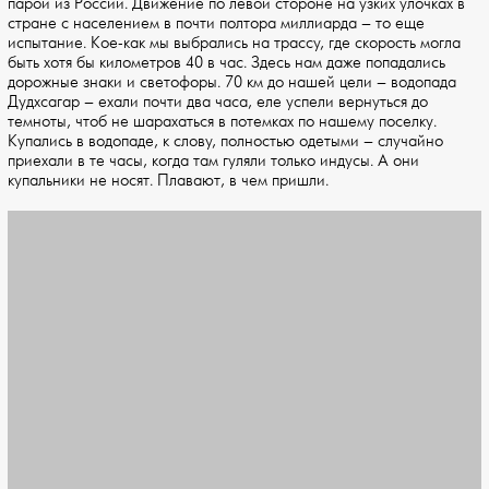
парой из России. Движение по левой стороне на узких улочках в
стране с населением в почти полтора миллиарда – то еще
испытание. Кое-как мы выбрались на трассу, где скорость могла
быть хотя бы километров 40 в час. Здесь нам даже попадались
дорожные знаки и светофоры. 70 км до нашей цели – водопада
Дудхсагар – ехали почти два часа, еле успели вернуться до
темноты, чтоб не шарахаться в потемках по нашему поселку.
Купались в водопаде, к слову, полностью одетыми – случайно
приехали в те часы, когда там гуляли только индусы. А они
купальники не носят. Плавают, в чем пришли.