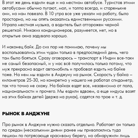
В этот же день ездили еще и на местном автобусе. Туристов этими
автобусами обычно пугают, мол, и толпа всегда, и старенькие
они, но нам повезло. В 10 утра все уже уехали на работу, было
просторно, но мы опять оказались единственными русскими.
Играла местная музыка, а водитель был отгорожен черной
решеткой. Никаких кондиционеров, разумеется, нет, но в
открытые окна задувало хорошо.
И наконец байк. До сих пор не понимаю, почему мы
воспользовались этим чудом только в предпоследний день, чего
там было бояться. Сразу оговорюсь – транспорт в Индии все-таки
не самый безопасный, и у нас всё получилось только потому, что
муж прекрасно водит автомобиль и пробовал ездить на байке
тоже. На нем мы ездили в Анджуну на рынок. Скорость у байка –
километров 25-30, но конкретно у нашего не работал спидометр,
так что точно не скажу. На байках ездят все, независимо от пола,
национальности и прочего. Мы ездили вдвоем, а еще индусы возят
на этих байках детей (держа на руках), садятся по трое и т. д.
РЫНОК В АНДЖУНЕ
Про рынок в Анджуне нужно сказать отдельно. Работает он только
по средам (несколькими днями ранее мы приволоклись туда
пешком по потрясающе красивому берегу, но обнаружили лишь