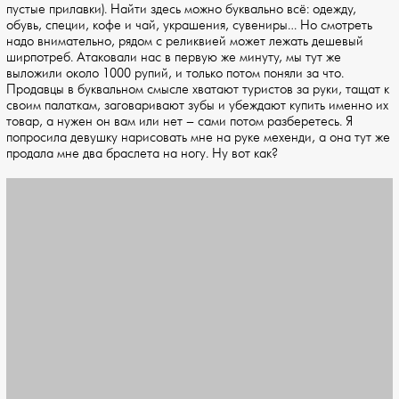
пустые прилавки). Найти здесь можно буквально всё: одежду,
обувь, специи, кофе и чай, украшения, сувениры… Но смотреть
надо внимательно, рядом с реликвией может лежать дешевый
ширпотреб. Атаковали нас в первую же минуту, мы тут же
выложили около 1000 рупий, и только потом поняли за что.
Продавцы в буквальном смысле хватают туристов за руки, тащат к
своим палаткам, заговаривают зубы и убеждают купить именно их
товар, а нужен он вам или нет – сами потом разберетесь. Я
попросила девушку нарисовать мне на руке мехенди, а она тут же
продала мне два браслета на ногу. Ну вот как?