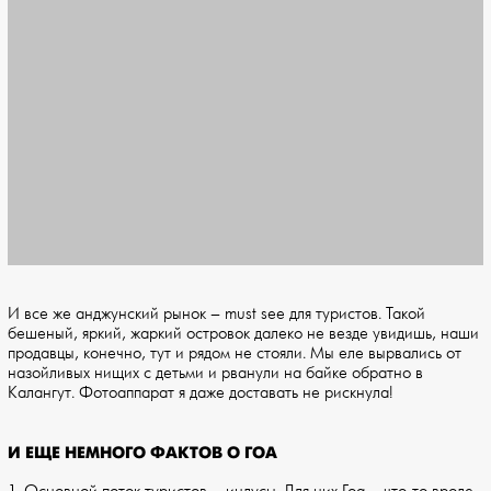
И все же анджунский рынок – must see для туристов. Такой
бешеный, яркий, жаркий островок далеко не везде увидишь, наши
продавцы, конечно, тут и рядом не стояли. Мы еле вырвались от
назойливых нищих с детьми и рванули на байке обратно в
Калангут. Фотоаппарат я даже доставать не рискнула!
И ЕЩЕ НЕМНОГО ФАКТОВ О ГОА