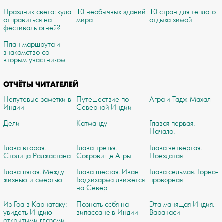
Праздник света: куда
10 необычных зданий
10 стран для теплого
отправиться на
мира
отдыха зимой
фестиваль огней?
План маршрута и
знакомство со
вторым участником
ОТЧЁТЫ ЧИТАТЕЛЕЙ
Непутевые заметки в
Путешествие по
Агра и Тадж-Махал
Индии
Северной Индии
Дели
Катманду
Главая первая.
Начало.
Глава вторая.
Глава третья.
Глава четвертая.
Столица Раджастана
Сокровище Агры
Поездатая
Глава пятая. Между
Глава шестая. Иван
Глава седьмая. Горно-
жизнью и смертью
Бодхихарма движется
проворная
на Север
Из Гоа в Карнатаку:
Познать себя на
Эта манящая Индия.
увидеть Индию
випассане в Индии
Варанаси
открытыми глазами