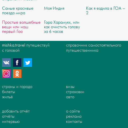
Самые красивые
Моя Индия
Как я ездила в ГОА –
поезда мира
2
Простые волшебные
Гора Харамукх, или
вещи или наш
как очистить голову
первый Гоа
за 6 часов
mishka.travel
путешествуй
справочник самостоятельного
с головой
путешественника
страны и города
визы
билеты
страховки
жильё
авто
добавить отчёт
о сайте
отчёты
реклама
интервью
контакты