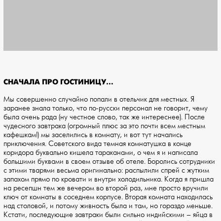
СНАЧАЛА ПРО ГОСТИНИЦУ…
Мы совершенно случайно попали в отельчик для местных. Я
заранее знала только, что по-русски персонал не говорит, чему
была очень рада (ну честное слово, так же интереснее). После
чудесного завтрака (огромный плюс за это почти всем местным
кафешкам!) мы заселились в комнату, и вот тут начались
приключения. Советского вида темная комнатушка в конце
коридора буквально кишела тараканами, о чем я и написала
большими буквами в своем отзыве об отеле. Боролись сотрудники
с этими тварями весьма оригинально: распылили спрей с жутким
запахом прямо по кровати и внутри холодильника. Когда я пришла
на ресепшн тем же вечером во второй раз, мне просто вручили
ключ от комнаты в соседнем корпусе. Вторая комната находилась
над столовой, и потому живность была и там, но гораздо меньше.
Кстати, последующие завтраки были сильно индийскими – яйца в