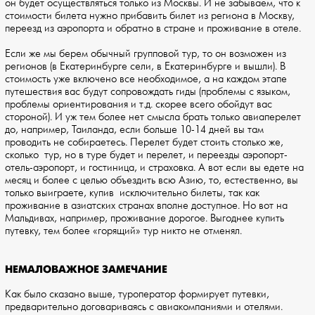
он будет осуществляться только из Москвы. И не забываем, что к
стоимости билета нужно прибавить билет из региона в Москву,
переезд из аэропорта и обратно в стране и проживание в отеле.
Если же мы берем обычный групповой тур, то он возможен из
регионов (в Екатеринбурге сели, в Екатеринбурге и вышли). В
стоимость уже включено все необходимое, а на каждом этапе
путешествия вас будут сопровождать гиды (проблемы с языком,
проблемы ориентирования и т.д. скорее всего обойдут вас
стороной). И уж тем более нет смысла брать только авиаперелет
до, например, Таиланда, если больше 10-14 дней вы там
проводить не собираетесь. Перелет будет стоить столько же,
сколько тур, но в туре будет и перелет, и переезды аэропорт-
отель-аэропорт, и гостиница, и страховка. А вот если вы едете на
месяц и более с целью объездить всю Азию, то, естественно, вы
только выиграете, купив исключительно билеты, так как
проживание в азиатских странах вполне доступное. Но вот на
Мальдивах, например, проживание дорогое. Выгоднее купить
путевку, тем более «горящий» тур никто не отменял.
НЕМАЛОВАЖНОЕ ЗАМЕЧАНИЕ
Как было сказано выше, туроператор формирует путевки,
предварительно договариваясь с авиакомпаниями и отелями.