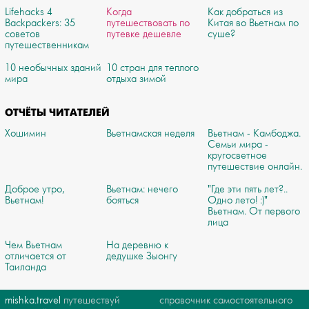
Lifehacks 4
Когда
Как добраться из
Backpackers: 35
путешествовать по
Китая во Вьетнам по
советов
путевке дешевле
суше?
путешественникам
10 необычных зданий
10 стран для теплого
мира
отдыха зимой
ОТЧЁТЫ ЧИТАТЕЛЕЙ
Хошимин
Вьетнамская неделя
Вьетнам - Камбоджа.
Семьи мира -
кругосветное
путешествие онлайн.
Доброе утро,
Вьетнам: нечего
"Где эти пять лет?..
Вьетнам!
бояться
Одно лето! :)"
Вьетнам. От первого
лица
Чем Вьетнам
На деревню к
отличается от
дедушке Зыонгу
Таиланда
mishka.travel
путешествуй
справочник самостоятельного