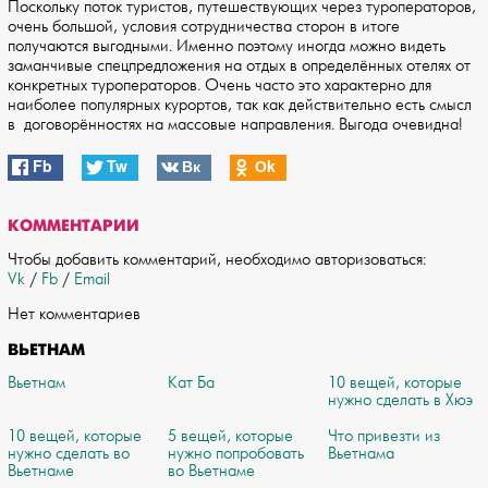
Поскольку поток туристов, путешествующих через туроператоров,
очень большой, условия сотрудничества сторон в итоге
получаются выгодными. Именно поэтому иногда можно видеть
заманчивые спецпредложения на отдых в определённых отелях от
конкретных туроператоров. Очень часто это характерно для
наиболее популярных курортов, так как действительно есть смысл
в договорённостях на массовые направления. Выгода очевидна!
Fb
Tw
Вк
Оk
КОММЕНТАРИИ
Чтобы добавить комментарий, необходимо авторизоваться:
Vk
/
Fb
/
Email
Нет комментариев
ВЬЕТНАМ
Вьетнам
Кат Ба
10 вещей, которые
нужно сделать в Хюэ
10 вещей, которые
5 вещей, которые
Что привезти из
нужно сделать во
нужно попробовать
Вьетнама
Вьетнаме
во Вьетнаме