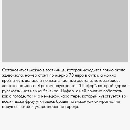
Остановиться можно в гостинице, которая находится прямо около
жд-вокзала, номер стоит примерно 70 евро в сутки, а можно
пройти чуть дальше и поискать частные хостелы, которых здесь
достаточно много. Я рекомендую хостел "Шифер", который держит
русскоязычная немка Эльвира Шифер, с ней приятно поболтать
как о погоде, так и о немецком характере, который чувствуется во
всем - даже фрау утки здесь бродят по лужайкам аккуратно, не
нарушая покой и умиротворение города.