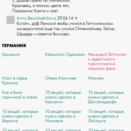
С душою прямо геттинген­ской,
Красавец, в полном цвете лет,
Поклонник Канта и поэт.
Anna Bezukladnikova
29.04.14
#
Кстати, да))) Ленский якобы учился в Геттингенском
университете) еще там учился О­ппенгеймер, Гейне,
Шредер и кажется Бисмарк...
ГЕРМАНИЯ
Германия
Кёльнcкий Одеколон
Немецкий Геттинген
и окрестности -
туристический
сельский фанк
Мост в парке
Озеро Кёнигзее
Мюнхен
Кромлау
Как я была
10 вещей, которые
10 вещей, которые
горничной в отеле
нужно сделать в
нужно сделать в
Германии
Дюссельдорфе
10 вещей, которые
10 вещей, которые
10 вещей, которые
нужно сделать в
нужно сделать в
нужно сделать в
Берлине
Мюнхене
Лейпциге
10 вещей, которые
10 вещей, которые
10 вещей, которые