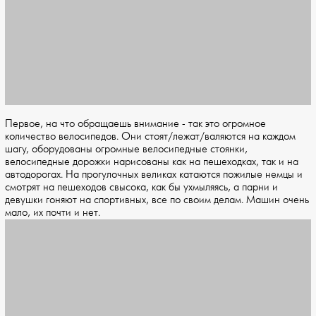
Первое, на что обращаешь внимание - так это огромное
количество велосипедов. Они стоят/лежат/валяются на каждом
шагу, оборудованы огромные велосипедные стоянки,
велосипедные дорожки нарисованы как на пешеходках, так и на
автодорогах. На прогулочных великах катаются пожилые немцы и
смотрят на пешеходов свысока, как бы ухмыляясь, а парни и
девушки гоняют на спортивных, все по своим делам. Машин очень
мало, их почти и нет.