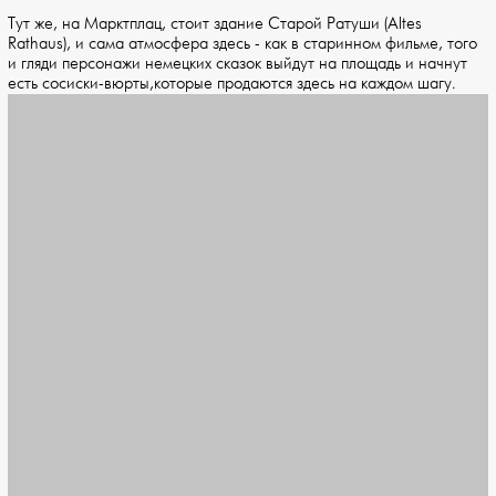
Тут же, на Марктплац, стоит здание Старой Ратуши (Altes
Rathaus), и сама атмосфера здесь - как в старинном фильме, того
и гляди персонажи немецких сказок выйдут на площадь и начнут
есть сосиски-вюрты,которые продаются здесь на каждом шагу.