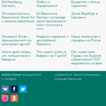
Württemberg,
Gallery и
Бундестаг и легкие
Germany
Ходорковский
наркотики
Этнопреступность,
Из Берлина в
Замок Вартбург в
берлинский Street Art
Лейпциг на поезде:
Германии
и зеленая революция
какие приключения
могут случиться в
пути
Немецкий Эссен -
Неделя в северной и
Наше знакомство с
промышленный или
центральной
городами на Рейне
культурный центр?
Германии
Шесть дней сказки,
Что можно успеть в
Нет музея хуже
или путешествие в
Баварии за 7 дней?
Прадо, или Крайне
Баварию
субъективный ТОП
европейских музеев
mishka.travel
путешествуй
справочник самостоятельного
с головой
путешественника