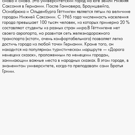
снова и снова. Это университетский город на юге земли Нижняя
Саксония в Германии. После Ганновера, Брауншвейга,
Оснабрюка и Ольденбурга Гёттинген является пятым по величине
городом Нижней Саксонии. С 1965 года численность населения
города превышает 100 тысяч человек, из которых примерно 20 %
составляют студенты из разных стран мира.В Гёттингене нет
своего аэропорта, но развитая сеть железнодорожного
транспорта (кстати, очень комфортабельного) позволяет легко
достичь города из любой точки Германии. Кроме того, он
находится на популярном туристическом маршруте — «Дорога
немецких сказок», проложенным по немецким городам,
занимающим важные места в народных сказках. В этом городе, в
знаменитом университете, когда-то преподавали сами Братья
Гримм.