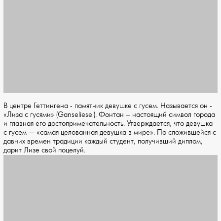
В центре Геттингена - памятник девушке с гусем. Называется он -
«Лиза с гусями» (Ganseliesel). Фонтан – настоящий символ города
и главная его достопримечательность. Утверждается, что девушка
с гусем — «самая целованная девушка в мире». По сложившейся с
давних времен традиции каждый студент, получивший диплом,
дарит Лизе свой поцелуй.