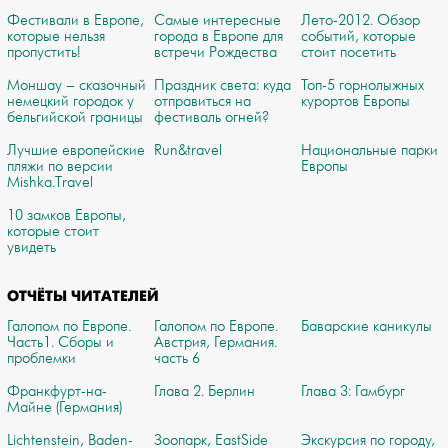
Фестивали в Европе,
Самые интересные
Лето-2012. Обзор
которые нельзя
города в Европе для
событий, которые
пропустить!
встречи Рождества
стоит посетить
Моншау – сказочный
Праздник света: куда
Топ-5 горнолыжных
немецкий городок у
отправиться на
курортов Европы
бельгийской границы
фестиваль огней?
Лучшие европейские
Run&travel
Национальные парки
пляжи по версии
Европы
Mishka.Travel
10 замков Европы,
которые стоит
увидеть
ОТЧЁТЫ ЧИТАТЕЛЕЙ
Галопом по Европе.
Галопом по Европе.
Баварские каникулы
Часть1. Сборы и
Австрия, Германия.
проблемки
часть 6
Франкфурт-на-
Глава 2. Берлин
Глава 3: Гамбург
Майне (Германия)
Lichtenstein, Baden-
Зоопарк, EastSide
Экскурсия по городу,