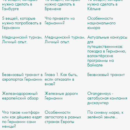
нужно сделать в
нужно сделать в
нужно сделать в
Гамбурге
Бремене
Кёльне
5 вещей, которые
Что привезти из
Особенности
нужно попробовать в
Германии?
национального
Германии
юмора
Медицинский туризм.
Медицинский туризм.
Актуальные конкурсы
Личный опыт.
Личный опыт.
для
путешественников:
поездка в Германию,
волонтёрские
программы на
Байкале
Безвизовый транзит в
Глава 1. Как быть,
Безвизовый транзит
аэропортах Германии
если отказали в
визе?
Железнодорожный
Железные дороги
Orangeways -
европейский обзор
Германии
автобусная компания
дискаунтер
Что такое «митфар»
Особенности
По синему морю, к
или как дёшево ездят
автостопа в разных
зелёной земле…
по Германии сами
странах Европы
немцы?