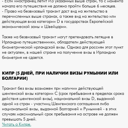
- Если иностранец летит ИЗ указанных выше стран, то с момента
начала его путешествия не должно пройти больше 6 месяцев.
- Право на безвизовый транзит даст вид на жительство в
перечисленных выше странах, а также вид на жительство или
действующая виза категории D в государствах Европейской
экономической зоны и Швейцарии.
Также на безвизовый транзит могут претендовать летящие в
Ирландию путешественники, обладатели действующей
биометрической ирландской визы. Однако для россиян этот пункт
не актуален, в нашей стране на получение визы в Ирландию
биометрия не сдается.
КИПР (5 ДНЕЙ, ПРИ НАЛИЧИИ ВИЗЫ РУМЫНИИ ИЛИ
БОЛГАРИИ)
Транзит без визы возможен при наличии действующей
шенгенской визы категории С (срок пребывания в пределах срока
действия шенгенской визы), национальной визы D, выданной
одной из стран - участниц Шенгенского соглашения либо
национальной визы, выданной Болгарией и Румынией - в этих
случаях максимальный срок пребывания на острове не должен
превышать 5 дней.
Читать о Кипре.