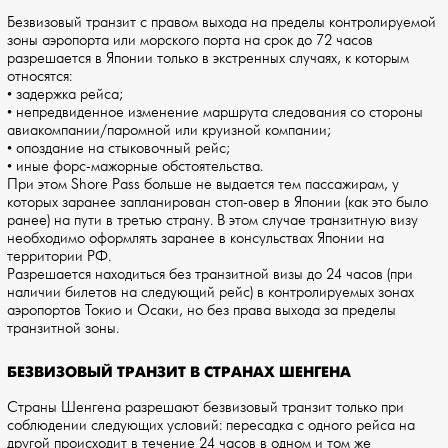
Безвизовый транзит с правом выхода на пределы контролируемой
зоны аэропорта или морского порта на срок до 72 часов
разрешается в Японии только в экстренных случаях, к которым
относятся:
• задержка рейса;
• непредвиденное изменение маршрута следования со стороны
авиакомпании/паромной или круизной компании;
• опоздание на стыковочный рейс;
• иные форс-мажорные обстоятельства.
При этом Shore Pass больше не выдается тем пассажирам, у
которых заранее запланирован стоп-овер в Японии (как это было
ранее) на пути в третью страну. В этом случае транзитную визу
необходимо оформлять заранее в консульствах Японии на
территории РФ.
Разрешается находиться без транзитной визы до 24 часов (при
наличии билетов на следующий рейс) в контролируемых зонах
аэропортов Токио и Осаки, но без права выхода за пределы
транзитной зоны.
БЕЗВИЗОВЫЙ ТРАНЗИТ В СТРАНАХ ШЕНГЕНА
Страны Шенгена разрешают безвизовый транзит только при
соблюдении следующих условий: пересадка с одного рейса на
другой происходит в течение 24 часов в одном и том же