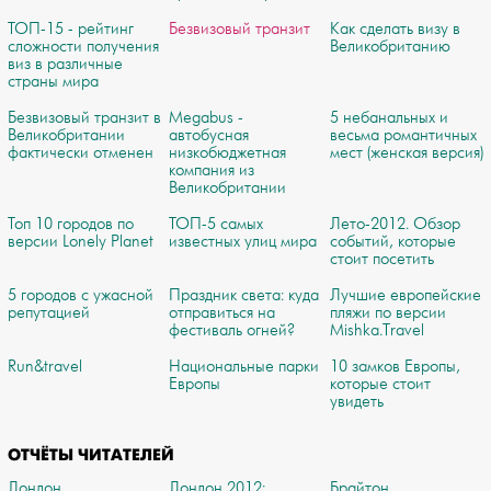
ТОП-15 - рейтинг
Безвизовый транзит
Как сделать визу в
сложности получения
Великобританию
виз в различные
страны мира
Безвизовый транзит в
Megabus -
5 небанальных и
Великобритании
автобусная
весьма романтичных
фактически отменен
низкобюджетная
мест (женская версия)
компания из
Великобритании
Топ 10 городов по
ТОП-5 самых
Лето-2012. Обзор
версии Lonely Planet
известных улиц мира
событий, которые
стоит посетить
5 городов с ужасной
Праздник света: куда
Лучшие европейские
репутацией
отправиться на
пляжи по версии
фестиваль огней?
Mishka.Travel
Run&travel
Национальные парки
10 замков Европы,
Европы
которые стоит
увидеть
ОТЧЁТЫ ЧИТАТЕЛЕЙ
Лондон
Лондон 2012:
Брайтон.