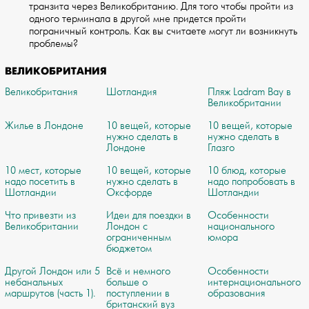
транзита через Великобританию. Дл­я того чтобы пройти из
одного терминала в другой мне придется пройти
пограничный ­контроль. Как вы считаете могут ли возникнуть
проблемы?
ВЕЛИКОБРИТАНИЯ
Великобритания
Шотландия
Пляж Ladram Bay в
Великобритании
Жилье в Лондоне
10 вещей, которые
10 вещей, которые
нужно сделать в
нужно сделать в
Лондоне
Глазго
10 мест, которые
10 вещей, которые
10 блюд, которые
надо посетить в
нужно сделать в
надо попробовать в
Шотландии
Оксфорде
Шотландии
Что привезти из
Идеи для поездки в
Особенности
Великобритании
Лондон с
национального
ограниченным
юмора
бюджетом
Другой Лондон или 5
Всё и немного
Особенности
небанальных
больше о
интернационального
маршрутов (часть 1).
поступлении в
образования
британский вуз