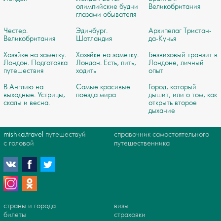
олимпийские будни
Великобритания
глазами обывателя
Честер.
Эдинбург.
Архипелаг Тристан-
Великобритания
Шотландия
да-Кунья
Хозяйке на заметку.
Хозяйке на заметку.
Безвизовый транзит в
Лондон. Подготовка
Лондон. Есть, пить,
Лондоне, личный
путешествия
ходить
опыт
В Англию на
Самые красивые
Город, который
выходные. Устрицы,
поезда мира
дышит, или о том, как
скалы и весна.
открыть второе
дыхание
mishka.travel
путешествуй
справочник самостоятельного
с головой
путешественника
страны и города
визы
билеты
страховки