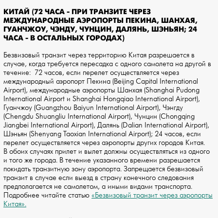
КИТАЙ (72 ЧАСА - ПРИ ТРАНЗИТЕ ЧЕРЕЗ
МЕЖДУНАРОДНЫЕ АЭРОПОРТЫ ПЕКИНА, ШАНХАЯ,
ГУАНЧЖОУ, ЧЭНДУ, ЧУНЦИН, ДАЛЯНЬ, ШЭНЬЯН; 24
ЧАСА - В ОСТАЛЬНЫХ ГОРОДАХ)
Безвизовый транзит через территорию Китая разрешается в
случае, когда требуется пересадка с одного самолета на другой в
течение: 72 часов, если перелет осуществляется через
международный аэропорт Пекина (Beijing Capital International
Airport), международные аэропорты Шанхая (Shanghai Pudong
International Airport и Shanghai Hongqiao International Airport),
Гуанчжоу (Guangzhou Baiyun International Airport), Чэнгду
(Chengdu Shuangliu International Airport), Чунцин (Chongqing
Jiangbei International Airport), Далянь (Dalian International Airport),
Шэньян (Shenyang Taoxian International Airport); 24 часов, если
перелет осуществляется через аэропорты других городов Китая.
В обоих случаях прилет и вылет должны осуществляться из одного
и того же города. В течение указанного времени разрешается
покидать транзитную зону аэропорта. Запрещается безвизовый
транзит в случае если выезд в страну конечного следования
предполагается не самолетом, а иными видами транспорта.
Подробнее читайте статью
«Безвизовый транзит через аэропорты
Китая».