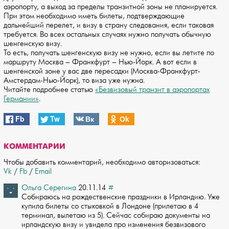
аэропорту, а выход за пределы транзитной зоны не планируется.
При этом необходимо иметь билеты, подтверждающие
дальнейший перелет, и визу в страну следования, если таковая
требуется. Во всех остальных случаях нужно получать обычную
шенгенскую визу.
То есть, получать шенгенскую визу не нужно, если вы летите по
маршруту Москва – Франкфурт – Нью-Йорк. А вот если в
шенгенской зоне у вас две пересадки (Москва-Франкфурт-
Амстердам-Нью-Йорк), то виза уже нужна.
Читайте подробнее статью
«Безвизовый транзит в аэропортах
Германии»
.
Fb
Tw
Вк
Оk
КОММЕНТАРИИ
Чтобы добавить комментарий, необходимо авторизоваться:
Vk
/
Fb
/
Email
Ольга Серегина
20.11.14
#
Собираюсь на рождественские праздники в Ирландию. Уже
купила билеты со стыковкой ­в Лондоне (прилетаю в 4
терминал, вылетаю из 5). Сейчас собираю документы на
ирла­ндскую визу и увидела про изменения безвизового