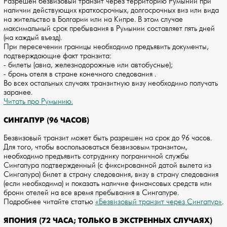
Разрешен безвизовый транзит через территорию Румынии при
наличии действующих краткосрочных, долгосрочных виз или вида
на жительство в Болгарии или на Кипре. В этом случае
максимальный срок пребывания в Румынии составляет пять дней
(на каждый въезд).
При пересечении границы необходимо предъявить документы,
подтверждающие факт транзита:
- билеты (авиа, железнодорожные или автобусные);
- бронь отеля в стране конечного следования .
Во всех остальных случаях транзитную визу необходимо получать
заранее.
Читать про Румынию.
СИНГАПУР (96 ЧАСОВ)
Безвизовый транзит может быть разрешен на срок до 96 часов.
Для того, чтобы воспользоваться безвизовым транзитом,
необходимо предъявить сотруднику пограничной службы
Сингапура подтвержденный (с фиксированной датой вылета из
Сингапура) билет в страну следования, визу в страну следования
(если необходима) и показать наличие финансовых средств или
брони отелей на все время пребывания в Сингапуре.
Подробнее читайте статью
«Безвизовый транзит через Сингапур»
.
ЯПОНИЯ (72 ЧАСА; ТОЛЬКО В ЭКСТРЕННЫХ СЛУЧАЯХ)