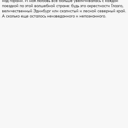
над горами. И моя любовь все больше увеличивалась с каждой
поездкой по этой волшебной стране: будь это окрестности Глазго,
величественный Эдинбург или скалистый и лесной северный край.
А сколько еще осталось неизведанного и непознанного.