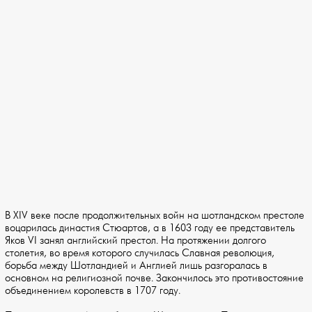
В XIV веке после продолжительных войн на шотландском престоле
воцарилась династия Стюартов, а в 1603 году ее представитель
Яков VI занял английский престол. На протяжении долгого
столетия, во время которого случилась Славная революция,
борьба между Шотландией и Англией лишь разгоралась в
основном на религиозной почве. Закончилось это противостояние
объединением королевств в 1707 году.