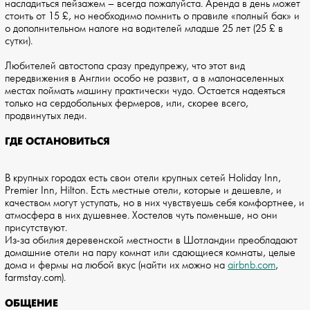
насладиться пейзажем – всегда пожалуйста. Аренда в день может
стоить от 15 £, но необходимо помнить о правиле «полный бак» и
о дополнительном налоге на водителей младше 25 лет (25 £ в
сутки).
Любителей автостопа сразу предупрежу, что этот вид
передвижения в Англии особо не развит, а в малонаселенных
местах поймать машину практически чудо. Остается надеяться
только на сердобольных фермеров, или, скорее всего,
продвинутых леди.
ГДЕ ОСТАНОВИТЬСЯ
В крупных городах есть свои отели крупных сетей Holiday Inn,
Premier Inn, Hilton. Есть местные отели, которые и дешевле, и
качеством могут уступать, но в них чувствуешь себя комфортнее, и
атмосфера в них душевнее. Хостелов чуть поменьше, но они
присутствуют.
Из-за обилия деревенской местности в Шотландии преобладают
домашние отели на пару комнат или сдающиеся комнаты, целые
дома и фермы на любой вкус (найти их можно на
airbnb.com
,
farmstay.com).
ОБЩЕНИЕ