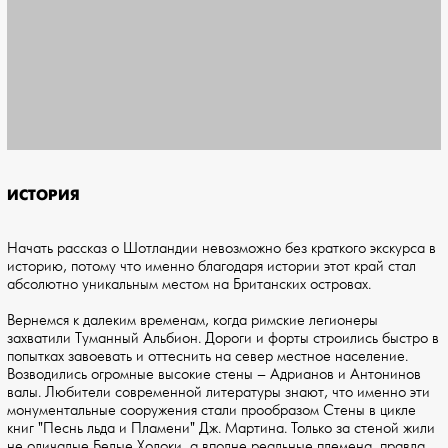
ИСТОРИЯ
Начать рассказ о Шотландии невозможно без краткого экскурса в
историю, потому что именно благодаря истории этот край стал
абсолютно уникальным местом на Британских островах.
Вернемся к далеким временам, когда римские легионеры
захватили Туманный Альбион. Дороги и форты строились быстро в
попытках завоевать и оттеснить на север местное население.
Возводились огромные высокие стены – Адрианов и Антонинов
валы. Любители современной литературы знают, что именно эти
монументальные сооружения стали прообразом Стены в цикле
книг "Песнь льда и Пламени" Дж. Мартина. Только за стеной жили
не одичалые Белые Ходоки, а вполне реальные племена, правда,