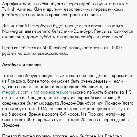
Аэрофлотом или до Эдинбурга с пересадкой в других странах с
Turkish Airlines, KLM и другими европейскими перевозчиками
(необходимо помнить о правилах транзита и визе).
Для жителей Петербурга будет проще всего воспользоваться
Norwegian для перелета Хельсинки-Эдинбург. Рейсы выполняются
ежедневно, кроме субботы с апреля по октябрь и реже зимой.
Цена колеблется от 5000 рублей на лоукостерах и от 10000
рублей на других авиакомпаниях.
Автобусы и поезда
Такой способ будет актуальным только при поездке из Европы или
из Лондона. Более того, он может быть очень дешевым, если
удачно попасть на акции и распродажи. Например, на
megabus.com
и
nationalexpress.com
можно поймать билеты за 1 £
не только из Лондона, но и из других европейских столиц. В
среднем же билет маршрута Лондон-Эдинбург или Лондон-Глазго
на автобус стоит 10 £, на север страны можно добраться фунтов
на 5 дороже. Время в дороге 8-9 часов. Из Парижа, например,
билет стоит 30 £, время в пути – около 20 часов с пересадкой в
Лондоне.
Поезда будут на порядок дороже, но и быстрее. Из Лондона