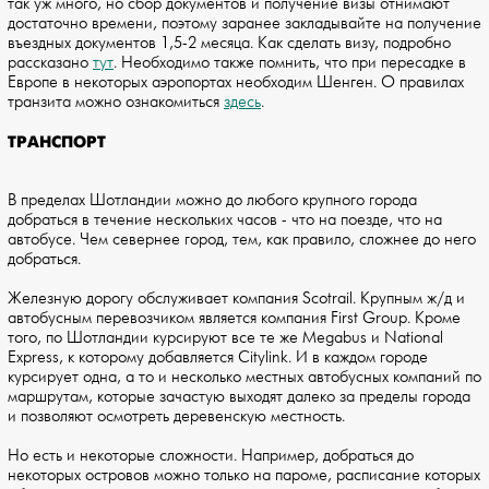
так уж много, но сбор документов и получение визы отнимают
достаточно времени, поэтому заранее закладывайте на получение
въездных документов 1,5-2 месяца. Как сделать визу, подробно
рассказано
тут
. Необходимо также помнить, что при пересадке в
Европе в некоторых аэропортах необходим Шенген. О правилах
транзита можно ознакомиться
здесь
.
ТРАНСПОРТ
В пределах Шотландии можно до любого крупного города
добраться в течение нескольких часов - что на поезде, что на
автобусе. Чем севернее город, тем, как правило, сложнее до него
добраться.
Железную дорогу обслуживает компания Scotrail. Крупным ж/д и
автобусным перевозчиком является компания First Group. Кроме
того, по Шотландии курсируют все те же Megabus и National
Express, к которому добавляется Citylink. И в каждом городе
курсирует одна, а то и несколько местных автобусных компаний по
маршрутам, которые зачастую выходят далеко за пределы города
и позволяют осмотреть деревенскую местность.
Но есть и некоторые сложности. Например, добраться до
некоторых островов можно только на пароме, расписание которых