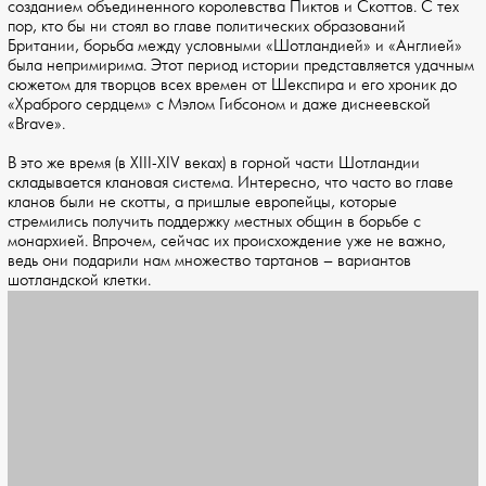
созданием объединенного королевства Пиктов и Скоттов. С тех
пор, кто бы ни стоял во главе политических образований
Британии, борьба между условными «Шотландией» и «Англией»
была непримирима. Этот период истории представляется удачным
сюжетом для творцов всех времен от Шекспира и его хроник до
«Храброго сердцем» с Мэлом Гибсоном и даже диснеевской
«Brave».
В это же время (в XIII-XIV веках) в горной части Шотландии
складывается клановая система. Интересно, что часто во главе
кланов были не скотты, а пришлые европейцы, которые
стремились получить поддержку местных общин в борьбе с
монархией. Впрочем, сейчас их происхождение уже не важно,
ведь они подарили нам множество тартанов – вариантов
шотландской клетки.