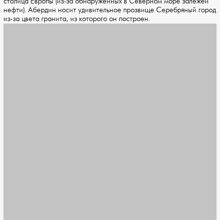
столица Европы (из-за обнаруженных в Северном море залежей
нефти). Абердин носит удивительное прозвище Серебряный город
из-за цвета гранита, из которого он построен.