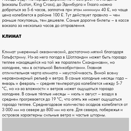
(вокзалы Euston, King Cross), до Эдинбурга и Глазго можно
добраться за 5-6 часов, заплатив при этом минимум 40 £, но чаще
цена колеблется в районе 100 £. Тут действует правило – чем
раньше покупаешь, тем дешевле. Самые дорогие билеты – в кассе
вокзала за несколько часов до отправления.
КЛИМАТ
Климат умеренный океанический, достаточно мягкий благодаря
Гольфстриму. Из-за него погода в Шотландии может быть гораздо
теплее находящейся на той же параллели Скандинавии, но
холоднее, чем в остальной Великобритании. Главная
отличительная черта климата – неустойчивость. Виной всему
неравномерный рельеф и ветра. В самые холодные месяцы года –
январь и февраль – средняя температура колеблется между 5-7
°C, но из-за влажности и ветров может ощущаться гораздо
холоднее. В самые тёплые месяцы – июль и август – воздух в
среднем прогревается до 19 °C, что опять же может ощущаться
гораздо теплее. Среднегодовое количество осадков колеблется от
3 000 мм на севере до 800 мм на юге. Для севера, побережья и
островов характерны сильные ветра и частые штормы.