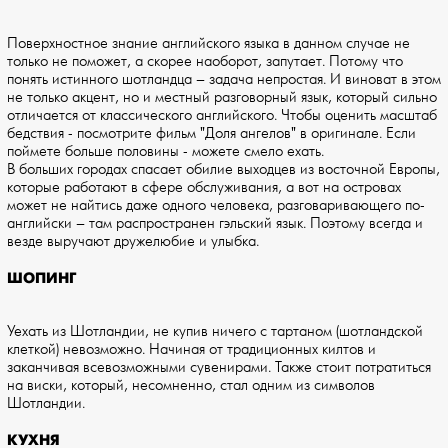
Поверхностное знание английского языка в данном случае не
только не поможет, а скорее наоборот, запутает. Потому что
понять истинного шотландца – задача непростая. И виноват в этом
не только акцент, но и местный разговорный язык, который сильно
отличается от классического английского. Чтобы оценить масштаб
бедствия - посмотрите фильм "Доля ангелов" в оригинале. Если
поймете больше половины - можете смело ехать.
В больших городах спасает обилие выходцев из восточной Европы,
которые работают в сфере обслуживания, а вот на островах
может не найтись даже одного человека, разговаривающего по-
английски – там распространен гэльский язык. Поэтому всегда и
везде выручают дружелюбие и улыбка.
ШОПИНГ
Уехать из Шотландии, не купив ничего с тартаном (шотландской
клеткой) невозможно. Начиная от традиционных килтов и
заканчивая всевозможными сувенирами. Также стоит потратиться
на виски, который, несомненно, стал одним из символов
Шотландии.
КУХНЯ