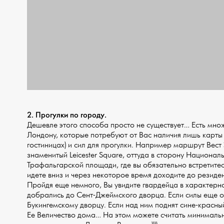
2. Прогулки по городу.
Дешевле этого способа просто не существует… Есть мн
Лондону, которые потребуют от Вас наличия лишь карты 
гостиницах) и сил для прогулки. Например маршрут Вест
знаменитый Leicester Square, оттуда в сторону Националь
Трафальгарской площади, где вы обязательно встретитес
идете вниз и через некоторое время доходите до резиде
Пройдя еще немного, Вы увидите гвардейца в характер
добрались до Сент-Джеймского дворца. Если силы еще ос
Букингемскому дворцу. Если над ним поднят сине-красны
Ее Величество дома… На этом можете считать минималь