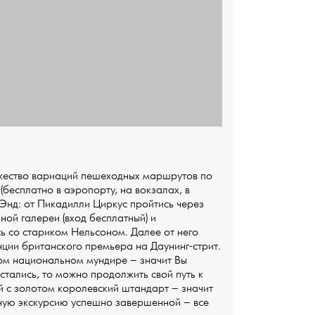
ожество вариаций пешеходных маршрутов по
(бесплатно в аэропорту, на вокзалах, в
 Энд: от Пикадилли Циркус пройтись через
ной галереи (вход бесплатный) и
ь со стариком Нельсоном. Далее от него
нции британского премьера на Даунинг-стрит.
ном национальном мундире – значит Вы
тались, то можно продолжить свой путь к
й с золотом королевский штандарт – значит
ную экскурсию успешно завершенной – все