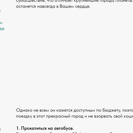
сумасшествие, что отличает крупнейшие города планеты.
останется навсегда в Вашем сердце.
е
ии
де
Однако не всем он кажется доступным по бюджету, поэто
поездку в этот прекрасный город и не взорвать свой кош
1. Прокатиться на автобусе.
а