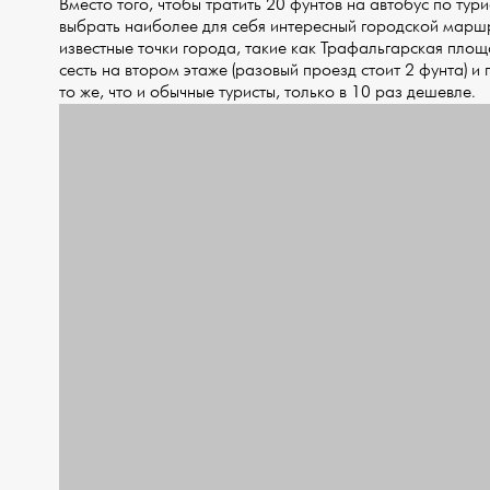
Вместо того, чтобы тратить 20 фунтов на автобус по ту
выбрать наиболее для себя интересный городской маршру
известные точки города, такие как Трафальгарская площад
сесть на втором этаже (разовый проезд стоит 2 фунта) и 
то же, что и обычные туристы, только в 10 раз дешевле.