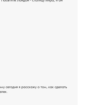
 Посетите Лондон - столицу мира, и он
му сегодня я расскажу о том, как сделать
елек.