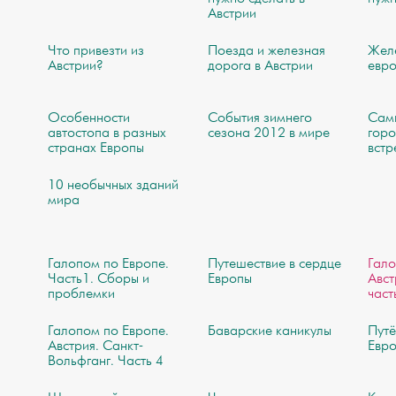
Австрии
Что привезти из
Поезда и железная
Жел
Австрии?
дорога в Австрии
евр
Особенности
События зимнего
Сам
автостопа в разных
сезона 2012 в мире
горо
странах Европы
встр
10 необычных зданий
мира
Галопом по Европе.
Путешествие в сердце
Гало
Часть1. Сборы и
Европы
Авст
проблемки
част
Галопом по Европе.
Баварские каникулы
Путё
Австрия. Санкт-
Евро
Вольфганг. Часть 4