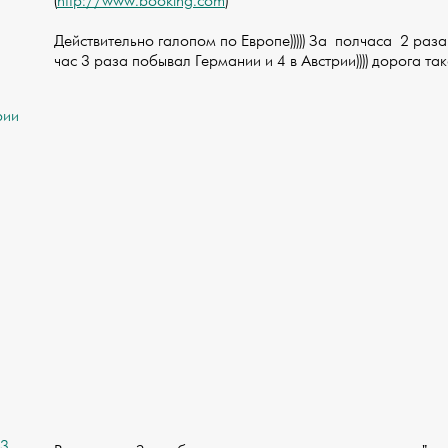
(
http://www.booking.com
)
Действительно галопом по Европе))))) За полчаса 2 раз
час 3 раза побывал Германии и 4 в Австрии)))) дорога так
рии
 3