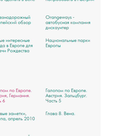
езнодорожный
Orangeways -
опейский обзор
автобусная компания
дискаунтер
ые интересные
Национальные парки
да в Европе для
Европы
ечи Рождества
пом по Европе.
Галопом по Европе.
рия, Германия.
Австрия. Зальцбург.
ь 6
Часть 5
вые заметки,
Глава 8. Вена.
па, апрель 2010