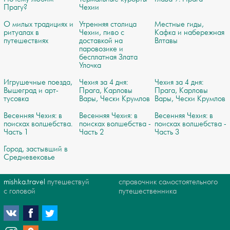
Прагу?
Чехии
О милых традициях и
Утренняя столица
Местные гиды,
ритуалах в
Чехии, пиво с
Кафка и набережная
путешествиях
доставкой на
Влтавы
паровозике и
бесплатная Злата
Улочка
Игрушечные поезда,
Чехия за 4 дня:
Чехия за 4 дня:
Вышеград и арт-
Прага, Карловы
Прага, Карловы
тусовка
Вары, Чески Крумлов
Вары, Чески Крумлов
Весенняя Чехия: в
Весенняя Чехия: в
Весенняя Чехия: в
поисках волшебства.
поисках волшебства -
поисках волшебства -
Часть 1
Часть 2
Часть 3
Город, застывший в
Средневековье
mishka.travel
путешествуй
справочник самостоятельного
с головой
путешественника