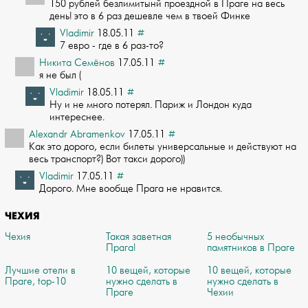
150 рублей безлимитынй проездной в Праге на весь
день! это в 6 раз дешевле чем в ­твоей Финке
Vladimir
18.05.11
#
7 евро - где в 6 раз-то?
Никита Семёнов
17.05.11
#
я не был (
Vladimir
18.05.11
#
Ну и не много потерял. Париж и Лондон куда
интереснее.
Alexandr Abramenkov
17.05.11
#
Как это дорого, если билеты универсальные и действуют на
весь транспорт?) Вот так­си дорого))
Vladimir
17.05.11
#
Дорого. Мне вообще Прага не нравится.
ЧЕХИЯ
Чехия
Такая заветная
5 необычных
Прага!
памятников в Праге
Лучшие отели в
10 вещей, которые
10 вещей, которые
Праге, top-10
нужно сделать в
нужно сделать в
Праге
Чехии