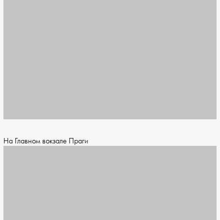
На Главном вокзале Праги