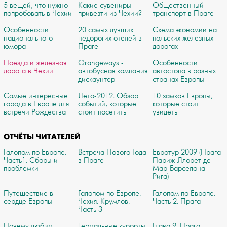
5 вещей, что нужно
Какие сувениры
Общественный
попробовать в Чехии
привезти из Чехии?
транспорт в Праге
Особенности
20 самых лучших
Схема экономии на
национального
недорогих отелей в
польских железных
юмора
Праге
дорогах
Поезда и железная
Orangeways -
Особенности
дорога в Чехии
автобусная компания
автостопа в разных
дискаунтер
странах Европы
Самые интересные
Лето-2012. Обзор
10 замков Европы,
города в Европе для
событий, которые
которые стоит
встречи Рождества
стоит посетить
увидеть
ОТЧЁТЫ ЧИТАТЕЛЕЙ
Галопом по Европе.
Встреча Нового Года
Евротур 2009 (Прага-
Часть1. Сборы и
в Праге
Париж-Ллорет де
проблемки
Мар-Барселона-
Рига)
Путешествие в
Галопом по Европе.
Галопом по Европе.
сердце Европы
Чехия. Крумлов.
Часть 2. Прага
Часть 3
Почему любим
Термальные курорты
Глава 9. Прага