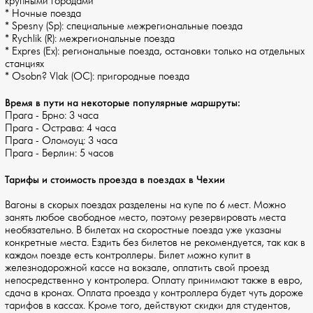
крупными городами
* Ночные поезда
* Spesny (Sp): специальные межрегиональные поезда
* Rychlik (R): межрегиональные поезда
* Expres (Ex): региональные поезда, остановки только на отдельных
станциях
* Osobn? Vlak (ОС): пригородные поезда
Время в пути на некоторые популярные маршруты:
Прага - Брно: 3 часа
Прага - Острава: 4 часа
Прага - Оломоуц: 3 часа
Прага - Берлин: 5 часов
Тарифы и стоимость проезда в поездах в Чехии
Вагоны в скорых поездах разделены на купе по 6 мест. Можно
занять любое свободное место, поэтому резервировать места
необязательно. В билетах на скоростные поезда уже указаны
конкретные места. Ездить без билетов не рекомендуется, так как в
каждом поезде есть контроллеры. Билет можно купит в
железнодорожной кассе на вокзале, оплатить свой проезд
непосредственно у контролера. Оплату принимают также в евро,
сдача в кронах. Оплата проезда у контроллера будет чуть дороже
тарифов в кассах. Кроме того, действуют скидки для студентов,