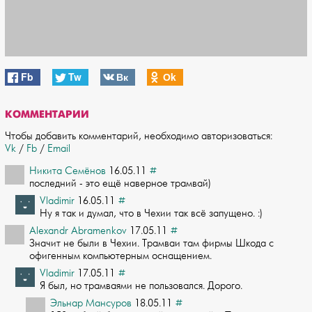
Fb
Tw
Вк
Оk
КОММЕНТАРИИ
Чтобы добавить комментарий, необходимо авторизоваться:
Vk
/
Fb
/
Email
Никита Семёнов
16.05.11
#
последний - это ещё наверное трамвай)
Vladimir
16.05.11
#
Ну я так и думал, что в Чехии так всё запущено. :)
Alexandr Abramenkov
17.05.11
#
Значит не были в Чехии. Трамваи там фирмы Шкода с
офигенным компьютерным оснащени­ем.
Vladimir
17.05.11
#
Я был, но трамваями не пользовался. Дорого.
Эльнар Мансуров
18.05.11
#