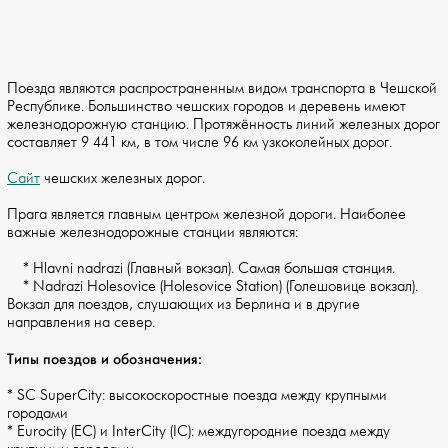
Поезда являются распространенным видом транспорта в Чешской
Республике. Большинство чешских городов и деревень имеют
железнодорожную станцию. Протяжённость линий железных дорог
составляет 9 441 км, в том числе 96 км узкоколейных дорог.
Сайт
чешских железных дорог.
Прага является главным центром железной дороги. Наиболее
важные железнодорожные станции являются:
* Hlavni nadrazi (Главный вокзал). Самая большая станция.
* Nadrazi Holesovice (Holesovice Station) (Голешовице вокзал).
Вокзал для поездов, слушающих из Берлина и в другие
направления на север.
Типы поездов и обозначения:
* SC SuperCity: высокоскоростные поезда между крупными
городами
* Eurocity (EC) и InterCity (IC): междугородние поезда между