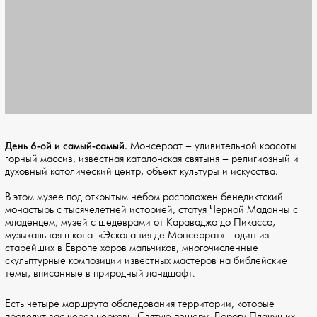
День 6-ой и самый-самый.
Монсеррат – удивительной красоты
горный массив, известная каталонская святыня – религиозный и
духовный католический центр, объект культуры и искусства.
В этом музее под открытым небом расположен бенедиктский
монастырь с тысячелетней историей, статуя Черной Мадонны с
младенцем, музей с шедеврами от Караваджо до Пикассо,
музыкальная школа «Эсколания де Монсеррат» - один из
старейших в Европе хоров мальчиков, многочисленные
скульптурные композиции известных мастеров на библейские
темы, вписанные в природный ландшафт.
Есть четыре маршрута обследования территории, которые
проведут вас через церковь, Святую пещеру, Дорогу Плачущих