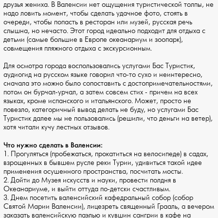
друзья жениха. В Валенсии нет ощущения туристической толпы, не
надо ловить момент, чтобы сделать удачное фото, стоять в
очереди, чтобы попасть в ресторан или музей, русская речь
слышна, но нечасто. Этот город идеально подходит для отдыха с
детьми (самые большие в Европе океанариум и зоопарк),
совмещения пляжного отдыха с экскурсионным.
Для осмотра города воспользовались услугами Бас Туристик,
аудиогид на русском языке говорил что-то сухо и неинтересно,
сначала это можно было сопоставить с достопримечательностями,
потом он бурчал-урчал, а затем совсем стих - причем на всех
языках, кроме испанского и итальянского. Может, просто не
повезло, категоричный вывод делать не буду, но услугами Бас
Туристик далее мы не пользовались (решили, что деньги на ветер),
хотя читали кучу лестных отзывов.
Что нужно сделать в Валенсии:
1. Прогуляться (пробежаться, прокатиться на велосипеде) в садах,
взрощенных в бывшем русле реки Турии, удивиться такой идее
применения осушенного пространства, посчитать мосты.
2. Дойти до Музея искусств и науки, провести полдня в
Океанариуме, и выйти оттуда по-детски счастливым.
3. Днем посетить валенсийский кафедральный собор (собор
Святой Марии Валенсии), лицезреть священный Грааль, а вечером
заказать валенсийскую паэлью и кувшин сангрии в кафе на