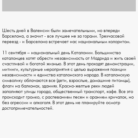
Шесть дней в Валенсии были замечательными, но впереди
Барселона, а значит - все лучшее не за горами. Трехчасовой
переезд - и Барселона встречает нас национальным колоритом.
11 сентября – национальный день Каталонии. Большинство
каталонцев хотят обрести независимость от Мадрида и жить своей
счастливой и богатой жизнью. В этот день проходят демонстрации,
митинги, культурные мероприятия с целью выражения позиции
независимости и единства каталонского народа. В каталонскую
символику облачаются все (дети, взрослые, домашние питомцы),
флаги на балконах, зданиях. Красно-желтые реки людей
заполняют улицы города, общественный транспорт, кафе. Все это
происходит громко, с распеванием песен и оранием кричалок, но
без агрессии и алкоголя. В этот день не планируйте осмотр
достопримечательностей.