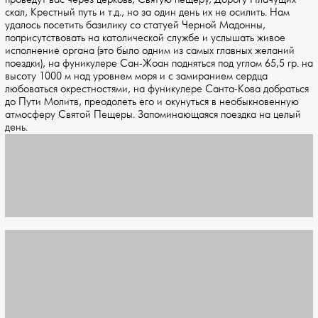
скал, Крестный путь и т.д., но за один день их не осилить. Нам
удалось посетить базилику со статуей Черной Мадонны,
поприсутствовать на католической службе и услышать живое
исполнение органа (это было одним из самых главных желаний
поездки), на фуникулере Сан-Жоан подняться под углом 65,5 гр. на
высоту 1000 м над уровнем моря и с замиранием сердца
любоваться окрестностями, на фуникулере Санта-Кова добраться
до Пути Молитв, преодолеть его и окунуться в необыкновенную
атмосферу Святой Пещеры. Запоминающаяся поездка на целый
день.