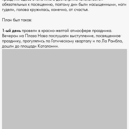
обязательных к посещению, поэтому дни были насыщенными, ноги
гудели, голова кружилась, конечно, от счастья.
План был таков:
1-ый день
провели в красно-желтой атмосфере праздника.
Вечером на Плаза Нова послушали выступление, посвященное
празднику, прогулялись по Готическому кварталу и по Ла Рамбла,
дошли до площади Каталонии.