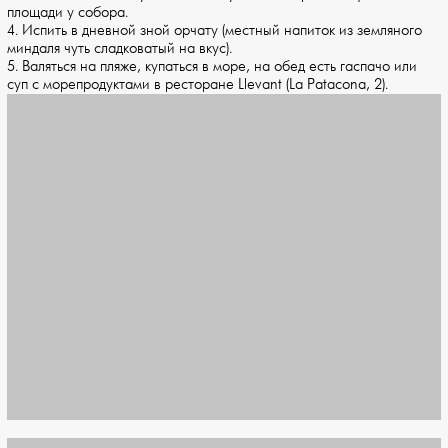
площади у собора.
4. Испить в дневной зной орчату (местный напиток из земляного
миндаля чуть сладковатый на вкус).
5. Валяться на пляже, купаться в море, на обед есть гаспачо или
суп с морепродуктами в ресторане Llevant (La Patacona, 2).