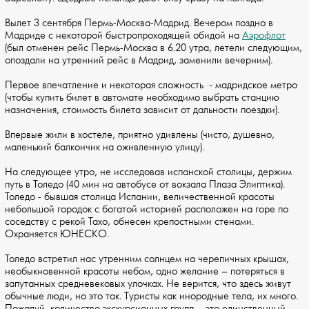
Вылет 3 сентября Пермь-Москва-Мадрид. Вечером поздно в
Мадриде с некоторой быстропроходящей обидой на
Аэрофлот
(был отменен рейс Пермь-Москва в 6.20 утра, летели следующим,
опоздали на утренний рейс в Мадрид, заменили вечерним).
Первое впечатление и некоторая сложность - мадридское метро
(чтобы купить билет в автомате необходимо выбрать станцию
назначения, стоимость билета зависит от дальности поездки).
Впервые жили в хостеле, приятно удивлены (чисто, душевно,
маленький балкончик на оживленную улицу).
На следующее утро, не исследовав испанской столицы, держим
путь в Толедо (40 мин на автобусе от вокзала Плаза Элиптика).
Толедо - бывшая столица Испании, величественной красоты
небольшой городок с богатой историей расположен на горе по
соседству с рекой Тахо, обнесен крепостными стенами.
Охраняется ЮНЕСКО.
Толедо встретил нас утренним солнцем на черепичных крышах,
необыкновенной красоты небом, одно желание – потеряться в
запутанных средневековых улочках. Не верится, что здесь живут
обычные люди, но это так. Туристы как инородные тела, их много.
Пожалуй, количество экскурсионных групп - это единственный