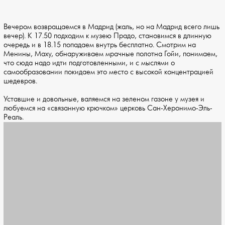
Вечером возвращаемся в Мадрид (жаль, но на Мадрид всего лишь
вечер). К 17.50 подходим к музею Прадо, становимся в длинную
очередь и в 18.15 попадаем внутрь бесплатно. Смотрим на
Менины, Маху, обнаруживаем мрачные полотна Гойи, понимаем,
что сюда надо идти подготовленными, и с мыслями о
самообразовании покидаем это место с высокой концентрацией
шедевров.
Уставшие и довольные, валяемся на зеленом газоне у музея и
любуемся на «связанную крючком» церковь Сан-Херонимо-Эль-
Реаль.