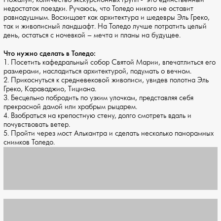
недостаток поездки. Ручаюсь, что Толедо никого не оставит
равнодушным. Восхищает как архитектура и шедевры Эль Греко,
так и живописный ландшафт. На Толедо лучше потратить целый
день, остаться с ночевкой – мечта и планы на будущее.
Что нужно сделать в Толедо:
1. Посетить кафедральный собор Святой Марии, впечатлиться его
размерами, насладиться архитектурой, подумать о вечном.
2. Прикоснуться к средневековой живописи, увидев полотна Эль
Греко, Караваджио, Тициана.
3. Бесцельно побродить по узким улочкам, представляя себя
прекрасной дамой или храбрым рыцарем.
4. Взобраться на крепостную стену, долго смотреть вдаль и
почувствовать ветер.
5. Пройти через мост Алькантра и сделать несколько панорамных
снимков Толедо.