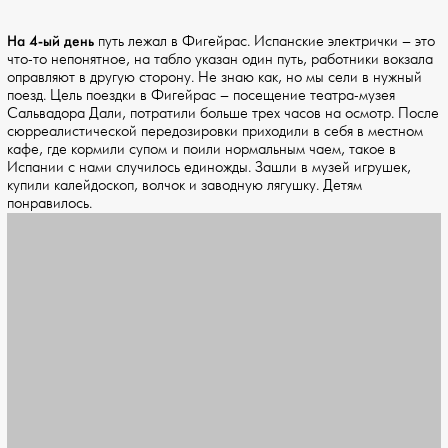
На 4-ый день
путь лежал в Фигейрас. Испанские электрички – это
что-то непонятное, на табло указан один путь, работники вокзала
оправляют в другую сторону. Не знаю как, но мы сели в нужный
поезд. Цель поездки в Фигейрас – посещение театра-музея
Сальвадора Дали, потратили больше трех часов на осмотр. После
сюрреалистической передозировки приходили в себя в местном
кафе, где кормили супом и поили нормальным чаем, такое в
Испании с нами случилось единожды. Зашли в музей игрушек,
купили калейдоскоп, волчок и заводную лягушку. Детям
понравилось.