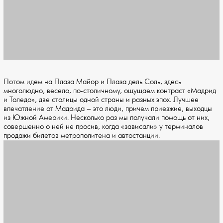
Потом идем на Плаза Майор и Плаза дель Соль, здесь
многолюдно, весело, по-столичному, ощущаем контраст «Мадрид
и Толедо», две столицы одной страны и разных эпох. Лучшее
впечатление от Мадрида – это люди, причем приезжие, выходцы
из Южной Америки. Несколько раз мы получали помощь от них,
совершенно о ней не просив, когда «зависали» у терминалов
продажи билетов метрополитена и автостанции.