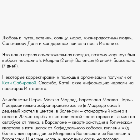
Любовь к путешествиям, солнцу, морю, жизнерадостным людям,
Сальвадору Дали и мандаринам привела нас в Испанию.
Это наша первая самостоятельная поездка, поэтому маршрут был
выбран несложный: Мадрид (2 дня)- Валенсия (6 дней)- Барселона
(7 дней).
Некоторые корректировки и помощь в организации получили от
Кати Сабировой
. Спасибо, Катя! Также информацию черпали на
просторах Интернета.
Авиабилеты: Пермь-Москва-Мадрид, Барселона-Москва-Пермь.
Предварительно забронировано жилье (в Мадриде самый
дешевый хостел в центре, в Валенсии – стандартный номер в
отеле в 20 мин ходьбы от исторической части города и 15 мин на
автобусе от пляжа, в Барселоне – квартира-студия в Готическом
квартале в пяти шагах от Кафедрального собора), куплены ж/д
билеты для переездов из Мадрида в Валенсию и из Валенсии в
Барселону. Щедрые испанцы дают визу сразу на полгода.