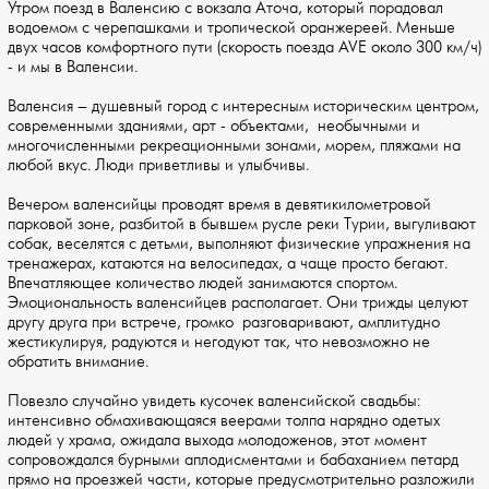
Утром поезд в Валенсию с вокзала Аточа, который порадовал
водоемом с черепашками и тропической оранжереей. Меньше
двух часов комфортного пути (скорость поезда AVE около 300 км/ч)
- и мы в Валенсии.
Валенсия – душевный город с интересным историческим центром,
современными зданиями, арт - объектами, необычными и
многочисленными рекреационными зонами, морем, пляжами на
любой вкус. Люди приветливы и улыбчивы.
Вечером валенсийцы проводят время в девятикилометровой
парковой зоне, разбитой в бывшем русле реки Турии, выгуливают
собак, веселятся с детьми, выполняют физические упражнения на
тренажерах, катаются на велосипедах, а чаще просто бегают.
Впечатляющее количество людей занимаются спортом.
Эмоциональность валенсийцев располагает. Они трижды целуют
другу друга при встрече, громко разговаривают, амплитудно
жестикулируя, радуются и негодуют так, что невозможно не
обратить внимание.
Повезло случайно увидеть кусочек валенсийской свадьбы:
интенсивно обмахивающаяся веерами толпа нарядно одетых
людей у храма, ожидала выхода молодоженов, этот момент
сопровождался бурными аплодисментами и бабаханием петард
прямо на проезжей части, которые предусмотрительно разложили