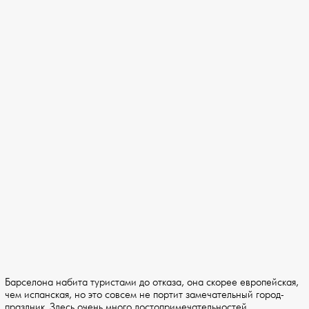
Барселона набита туристами до отказа, она скорее европейская,
чем испанская, но это совсем не портит замечательный город-
праздник. Здесь очень много достопримечательностей