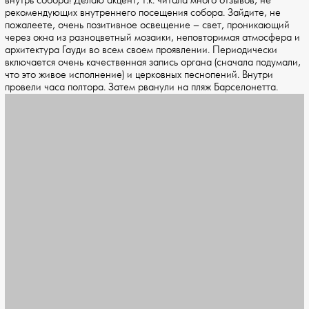
внутрь собора! Делаю акцент, т.к. читала много отзывов, не
рекомендующих внутреннего посещения собора. Зайдите, не
пожалеете, очень позитивное освещение – свет, проникающий
через окна из разноцветный мозаики, неповторимая атмосфера и
архитектура Гауди во всем своем проявлении. Периодически
включается очень качественная запись органа (сначала подумали,
что это живое исполнение) и церковных песнопений. Внутри
провели часа полтора. Затем рванули на пляж Барселонетта.