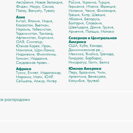
Австралия
Новая Зеландия
Россия
Украина
Турция
Фиджи
Науру
Самоа
Германия
Италия
Франция
Палау
Вануату
Тувалу
Испания
Чехия
Финляндия
Греция
Кипр
Швеция
Азия
Абхазия
Беларусь
Китай
Япония
Индия
Болгария
Словакия
Казахстан
Вьетнам
Швейцария
Дания
Грузия
Израиль
Узбекистан
Армения
Польша
Монако
Таджикистан
Таиланд
Афганистан
Киргизия
Северная и Центральная
Америка
ОАЭ
Сингапур
США
Куба
Канада
Южная Корея
Иран
Доминиканская ре...
Монголия
Шри-Ланка
Мексика
Ямайка
Гренада
Индонезия
Филиппины
Гондурас
Барбадос
Гонконг
Иордания
Никарагуа
Гаити
Белиз
Саудовская Арави...
Южная Америка
Африка
Перу
Бразилия
Чили
Тунис
Египет
Мадагаскар
Аргентина
Венесуэла
Марокко
Мали
ЮАР
Колумбия
Уругвай
Сейшелы
Алжир
Нигер
се распродажи