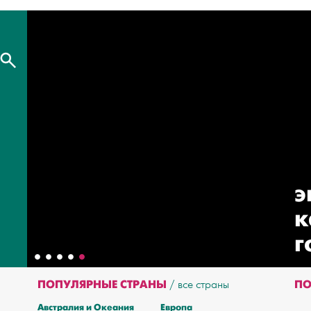
э
к
г
ПОПУЛЯРНЫЕ СТРАНЫ
ПО
все страны
Австралия и Океания
Европа