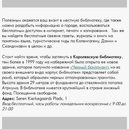
Полезным окажется ваш визит в местную библиотеку, где также
можно раздобыть информацию о городе, воспользоваться
бесплатным доступом в интернет, печати и копирования. Там же
вы найдете бесплатные свежие газеты, журналы и книги на
понятном языке, туристические гиды по Копенгагену, Дании и
Скандинавии в целом и др.
Королевскую библиотеку
Стоит найти время, чтобы заглянуть в
,
тем более в 1999 году на набережной было открыто ее новое
здание, которое получило название
«Черный бриллиант»
из-за
своего внешнего вида: корпус библиотеки представляет собой
ромб, который обрамлен черным отполированным гранитом.
Высота здания 29 метров от фундамента до стеклянного потолка
Атриума. В библиотеке имеется крупнейший в стране книжный
фонд. Посещение свободное.
Адрес:
Søren Kierkegaards Plads, 1
Вход бесплатный, часы работы: понедельник-воскресенье с 9-00 до
21-00