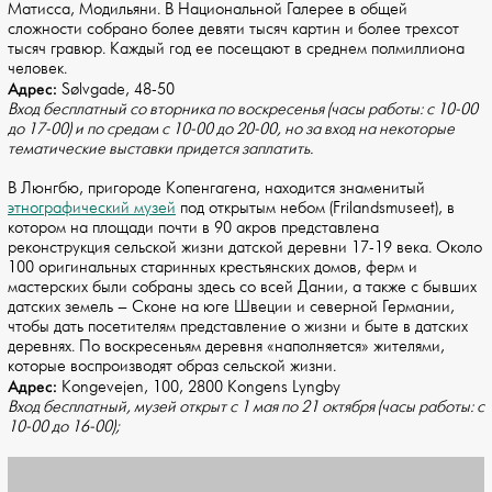
Матисса, Модильяни. В Национальной Галерее в общей
сложности собрано более девяти тысяч картин и более трехсот
тысяч гравюр. Каждый год ее посещают в среднем полмиллиона
человек.
Адрес:
Sølvgade, 48-50
Вход бесплатный со вторника по воскресенья (часы работы: с 10-00
до 17-00) и по средам с 10-00 до 20-00, но за вход на некоторые
тематические выставки придется заплатить.
В Люнгбю, пригороде Копенгагена, находится знаменитый
этнографический музей
под открытым небом (Frilandsmuseet), в
котором на площади почти в 90 акров представлена
реконструкция сельской жизни датской деревни 17-19 века. Около
100 оригинальных старинных крестьянских домов, ферм и
мастерских были собраны здесь со всей Дании, а также с бывших
датских земель – Сконе на юге Швеции и северной Германии,
чтобы дать посетителям представление о жизни и быте в датских
деревнях. По воскресеньям деревня «наполняется» жителями,
которые воспроизводят образ сельской жизни.
Адрес:
Kongevejen, 100, 2800 Kongens Lyngby
Вход бесплатный, музей открыт с 1 мая по 21 октября (часы работы: с
10-00 до 16-00);