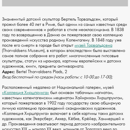
Знаменитый датский скульптор Бертель Торвальдсен, который
прожил более 40 лет в Риме, был одним из самых известных среди
своих современников и работал в стиле неоклассицизма. В 1838
году по возвращению в Данию он пожертвовал свою коллекцию
произведений искусства родному Копенгагену. В 1848 году уже
после его смерти в городе был открыт
музей Торвальдсена
(Thorvaldsens Museum), в котором впоследствии было выставлено
самое полное собрание его работ: многочисленные гипсовые
скульптуры, статуи из мрамора, картины европейских и датских
художников, книги, предметы антиквариата.
Адрес:
Bertel Thorvaldsens Plads, 2
Вход бесплатный по средам (часы работы: с 10-00 до 17-00);
Расположенный недалеко от Национальной галереи, музей
«Коллекция Хиршпрунга»
был основан табачным магнатом,
известным копенгагенским меценатом Хайнрихом Хиршпрунгом,
который пожертвовал в 1902 году государству свою обширную
личную коллекцию произведений скандинавских художников.
«Коллекция Хиршпрунга» включает в себя картины таких датских
художников, как Экерсберг, Аккер, Кёбке, Крёйер, Хаммершей и
др. Произведения охватывают период датского изобразительного
искусства XIX – начала XX века, начиная от Золотого века до