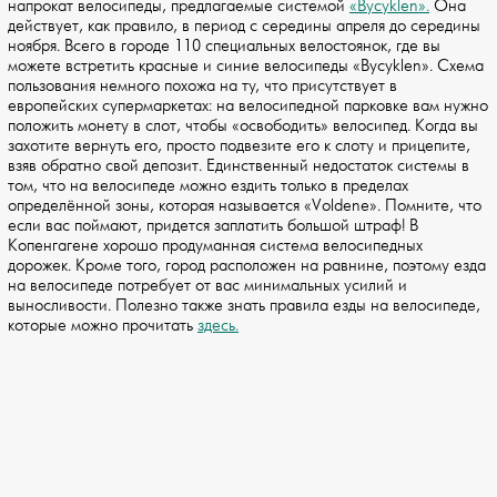
напрокат велосипеды, предлагаемые системой
«Bycyklen».
Она
действует, как правило, в период с середины апреля до середины
ноября. Всего в городе 110 специальных велостоянок, где вы
можете встретить красные и синие велосипеды «Bycyklen». Схема
пользования немного похожа на ту, что присутствует в
европейских супермаркетах: на велосипедной парковке вам нужно
положить монету в слот, чтобы «освободить» велосипед. Когда вы
захотите вернуть его, просто подвезите его к слоту и прицепите,
взяв обратно свой депозит. Единственный недостаток системы в
том, что на велосипеде можно ездить только в пределах
определённой зоны, которая называется «Voldene». Помните, что
если вас поймают, придется заплатить большой штраф! В
Копенгагене хорошо продуманная система велосипедных
дорожек. Кроме того, город расположен на равнине, поэтому езда
на велосипеде потребует от вас минимальных усилий и
выносливости. Полезно также знать правила езды на велосипеде,
которые можно прочитать
здесь.