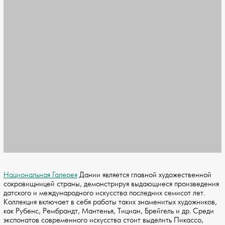
Национальная Галерея
Дании является главной художественной
сокровищницей страны, демонстрируя выдающиеся произведения
датского и международного искусства последних семисот лет.
Коллекция включает в себя работы таких знаменитых художников,
как Рубенс, Рембрандт, Мантенья, Тициан, Брейгель и др. Среди
экспонатов современного искусства стоит выделить Пикассо,