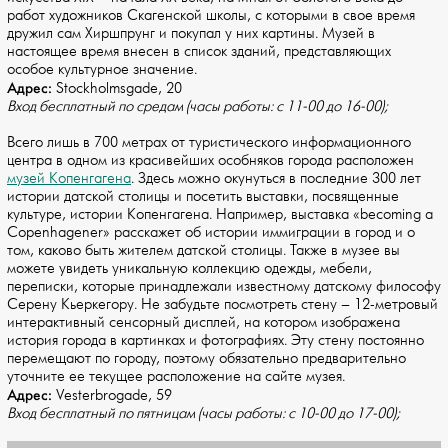
работ художников Скагенской школы, с которыми в свое время
дружил сам Хиршпрунг и покупал у них картины. Музей в
настоящее время внесен в список зданий, представляющих
особое культурное значение.
Адрес:
Stockholmsgade, 20
Вход бесплатный по средам (часы работы: с 11-00 до 16-00);
Всего лишь в 700 метрах от туристического информационного
центра в одном из красивейших особняков города расположен
музей Копенгагена
. Здесь можно окунуться в последние 300 лет
истории датской столицы и посетить выставки, посвященные
культуре, истории Копенгагена. Например, выставка «becoming a
Copenhagener» расскажет об истории иммиграции в город и о
том, каково быть жителем датской столицы. Также в музее вы
можете увидеть уникальную коллекцию одежды, мебели,
переписки, которые принадлежали известному датскому философу
Серену Кьеркегору. Не забудьте посмотреть стену – 12-метровый
интерактивный сенсорный дисплей, на котором изображена
история города в картинках и фотографиях. Эту стену постоянно
перемещают по городу, поэтому обязательно предварительно
уточните ее текущее расположение на сайте музея.
Адрес:
Vesterbrogade, 59
Вход бесплатный по пятницам (часы работы: с 10-00 до 17-00);