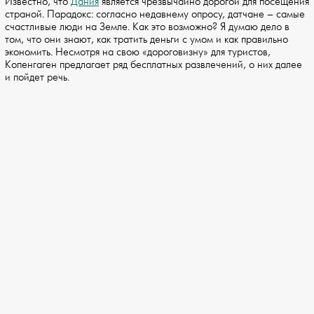
Известно, что
Дания
является чрезвычайно дорогой для посещения
страной. Парадокс: согласно недавнему опросу, датчане – самые
счастливые люди на Земле. Как это возможно? Я думаю дело в
том, что они знают, как тратить деньги с умом и как правильно
экономить. Несмотря на свою «дороговизну» для туристов,
Копенгаген предлагает ряд бесплатных развлечений, о них далее
и пойдет речь.