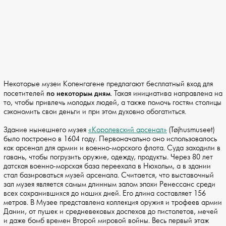
Некоторые музеи Копенгагене предлагают бесплатный вход для
по некоторым дням
посетителей
. Такая инициатива направлена на
то, чтобы привлечь молодых людей, а также помочь гостям столицы
сэкономить свои деньги и при этом духовно обогатиться.
Здание нынешнего музея
«Королевский арсенал»
(Tøjhusmuseet)
было построено в 1604 году. Первоначально оно использовалось
как арсенал для армии и военно-морского флота. Суда заходили в
гавань, чтобы погрузить оружие, одежду, продукты. Через 80 лет
датская военно-морская база переехала в Нюхольм, а в здании
стал базироваться музей арсенала. Считается, что выставочный
зал музея является самым длинным залом эпохи Ренессанс среди
всех сохранившихся до наших дней. Его длина составляет 156
метров. В Музее представлена коллекция оружия и трофеев армии
Дании, от пушек и средневековых доспехов до пистолетов, мечей
и даже бомб времен Второй мировой войны. Весь первый этаж