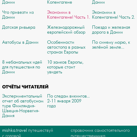
Дании
Копенгагене
Дании
Что привезти из
Экономим в
Экономим в
Дании
Копенгагене! Часть 1.
Копенгагене! Часть 2.
Датская ривьера
Железнодорожный
Поезда и железная
европейский обзор
дорога в Дании
Автобусы в Дании
Особенности
По синему морю, к
автостопа в разных
зелёной земле…
странах Европы
8 небанальных идей
10 замков Европы,
для путешествия по
которые стоит
Дании
увидеть
ОТЧЁТЫ ЧИТАТЕЛЕЙ
Экспериментальный
По следам викингов...
отчет об автобусном
2-11 января 2009
туре Финляндия-
года
Швеция-Норвегия-
Дания
mishka.travel
путешествуй
справочник самостоятельного
с головой
путешественника