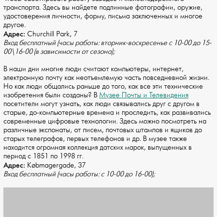
транспорта. Здесь вы найдете подлинные фотографии, оружие,
удостоверения личности, форму, письма заключенных и многое
другое.
Адрес:
Churchill Park, 7
Вход бесплатный (часы работы: вторник-воскресенье с 10-00 до 15-
00\16-00 (в зависимости от сезона);
В наши дни многие люди считают компьютеры, интернет,
электронную почту как неотъемлемую часть повседневной жизни.
Но как люди общались раньше до того, как все эти технические
изобретения были созданы? В
Музее Почты и Телевидения
посетители могут узнать, как люди связывались друг с другом в
старые, до-компьютерные времена и проследить, как развивались
современные цифровые технологии. Здесь можно посмотреть на
различные экспонаты, от писем, почтовых штампов и ящиков до
старых телеграфов, первых телефонов и др. В музее также
находится огромная коллекция датских марок, выпущенных в
период с 1851 по 1998 гг.
Адрес:
Købmagergade, 37
Вход бесплатный (часы работы: с 10-00 до 16-00);