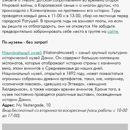
узнаете о Тиволи, датском сопротивлении во времена Второй
Мировой войны, о Королевской семье и о многом другом, что
происходило с Копенгагеном на протяжении его истории. Туры
проводятся каждый день в 11-00 и в 13-00, сбор на лестнице перед
городской Ратушей. В принципе гиды не взимают платы, но если
вы решите их отблагодарить, они не откажутся. Не забудьте
предварительно забронировать себе место в группе на
сайте.
По музеям - без затрат!
Национальный музей
(Nationalmuseet) – самый крупный культурно-
исторический музей Дании. Он содержит большую коллекцию
экспонатов, которые отображают историю страны с каменного
века, эпохи викингов и Средневековья до наших дней.
Национальный музей, открытый в 1892 году, может похвастаться
огромным собранием древних артефактов, таких, как, например,
«солнечная повозка», «девушка из Эгтведа», «женщина
Хюлдермосе», а также находки времен викингов. Кроме того, в
музее постоянно проводятся различные выставки, посвященные
истории Дании.
Адрес:
Ny Vestergade, 10
Вход бесплатный со вторника по воскресенье (часы работы: с 10-00
до 17-00);