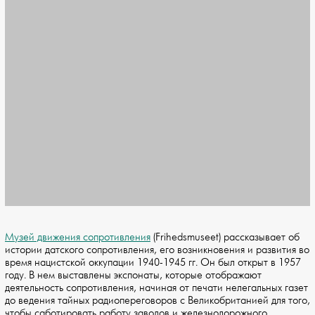
Музей движения сопротивления
(Frihedsmuseet) рассказывает об
истории датского сопротивления, его возникновения и развития во
время нацистской оккупации 1940-1945 гг. Он был открыт в 1957
году. В нем выставлены экспонаты, которые отображают
деятельность сопротивления, начиная от печати нелегальных газет
до ведения тайных радиопереговоров с Великобританией для того,
чтобы саботировать работу заводов и железнодорожного