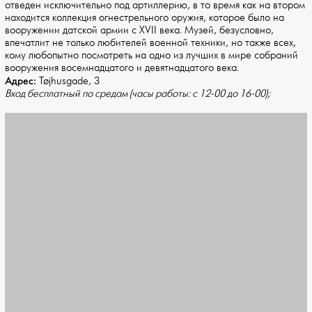
отведен исключительно под артиллерию, в то время как на втором
находится коллекция огнестрельного оружия, которое было на
вооружении датской армии с XVII века. Музей, безусловно,
впечатлит не только любителей военной техники, но также всех,
кому любопытно посмотреть на одно из лучших в мире собраний
вооружения восемнадцатого и девятнадцатого века.
Адрес:
Tøjhusgade, 3
Вход бесплатный по средам (часы работы: с 12-00 до 16-00);