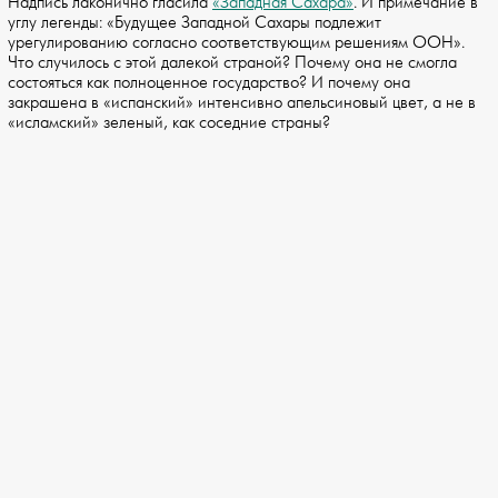
Надпись лаконично гласила
«Западная Сахара»
. И примечание в
углу легенды: «Будущее Западной Сахары подлежит
урегулированию согласно соответствующим решениям ООН».
Что случилось с этой далекой страной? Почему она не смогла
состояться как полноценное государство? И почему она
закрашена в «испанский» интенсивно апельсиновый цвет, а не в
«исламский» зеленый, как соседние страны?