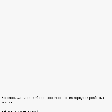
За окном мелькает хибара, состряпанная из корпусов разбитых
машин.
- А здесь разве живут?