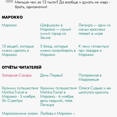
Меньше чем за 13 тысяч? Да вообще и думать не надо -
брать, однозначно!
МАРОККО
Марокко
Шефшауен в
Легзира — один из
Марокко — самый
самых красивых
синий город на
пляжей в мире
Земле
10 вещей, которые
5 блюд, которые
К чему готовиться
нужно сделать в
нужно попробовать в
при поездке в
Марокко
Марокко
Марокко
ОТЧЁТЫ ЧИТАТЕЛЕЙ
Западная Сахара.
День Первый
Потерянная в
Марракеше
Хроники путешествия
Хроники путешествия
Олеся Судьер и ее
Mishka.Travel в
Mishka.Travel в
шкатулка красоты
Марокко - 5 ноября,
Марокко - 6 ноября,
Эс-Сувейра
день седьмой, пляж
Легзира
Марокканские сказки
Любовь к Марокко –