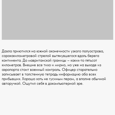
Дахла приютился на южной оконечности узкого полуострова,
сорокакилометровой стрелой вытянувшегося вдоль берега
континента. До мавританской границы – каких-то пятьсот
километров. Внешне все тихо и мирно, но уже на выходе из
аэропорта стоит военный контроль. Офицер старательно
записывает в толстенную тетрадь информацию обо всех
прибывших. Хорошо хоть не гусиным пером, а вполне обычной
авторучкой. Ощутил себя в докомпьютерной эре.