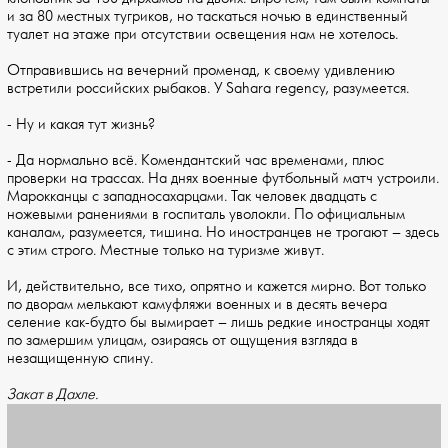
и за 80 местных тугриков, но таскаться ночью в единственный
туалет на этаже при отсутствии освещения нам не хотелось.
Отправившись на вечерний променад, к своему удивлению
встретили российских рыбаков. У Sahara regency, разумеется.
- Ну и какая тут жизнь?
- Да нормально всё. Комендантский час временами, плюс
проверки на трассах. На днях военные футбольный матч устроили.
Марокканцы с западносахарцами. Так человек двадцать с
ножевыми ранениями в госпиталь уволокли. По официальным
каналам, разумеется, тишина. Но иностранцев не трогают – здесь
с этим строго. Местные только на туризме живут.
И, действительно, все тихо, опрятно и кажется мирно. Вот только
по дворам мелькают камуфляжи военных и в десять вечера
селение как-будто бы вымирает – лишь редкие иностранцы ходят
по замершим улицам, озираясь от ощущения взгляда в
незащищенную спину.
Закат в Дахле.