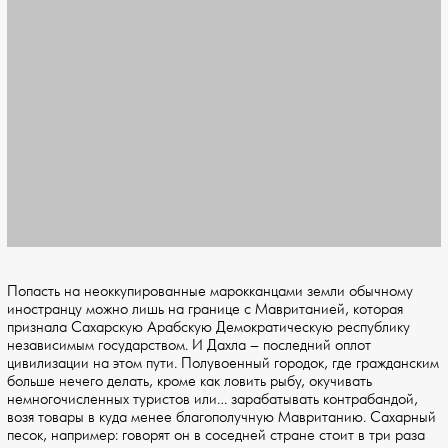
Попасть на неоккупированные марокканцами земли обычному
иностранцу можно лишь на границе с Мавританией, которая
признала Сахарскую Арабскую Демократическую республику
независимым государством. И Дахла – последний оплот
цивилизации на этом пути. Полувоенный городок, где гражданским
больше нечего делать, кроме как ловить рыбу, окучивать
немногочисленных туристов или… зарабатывать контрабандой,
возя товары в куда менее благополучную Мавританию. Сахарный
песок, например: говорят он в соседней стране стоит в три раза