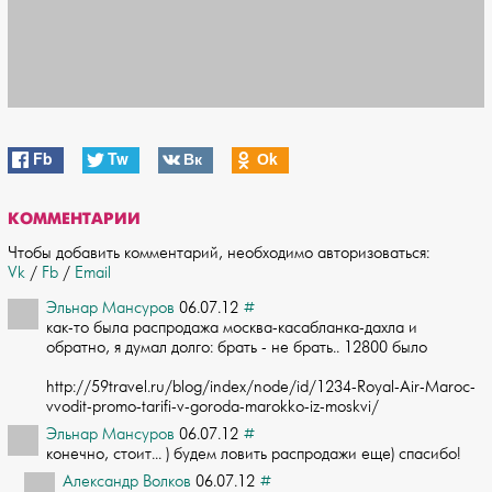
Fb
Tw
Вк
Оk
КОММЕНТАРИИ
Чтобы добавить комментарий, необходимо авторизоваться:
Vk
/
Fb
/
Email
Эльнар Мансуров
06.07.12
#
как-то была распродажа москва-касабланка-дахла и
обратно, я думал долго: брать - ­не брать.. 12800 было
http://59travel.ru/blog/index/node/id/1234-Royal-Air-Ma­roc-
vvodit-promo-tarifi-v-goroda-marokko-iz-moskvi/
Эльнар Мансуров
06.07.12
#
конечно, стоит... ) будем ловить распродажи еще) спасибо!
Александр Волков
06.07.12
#