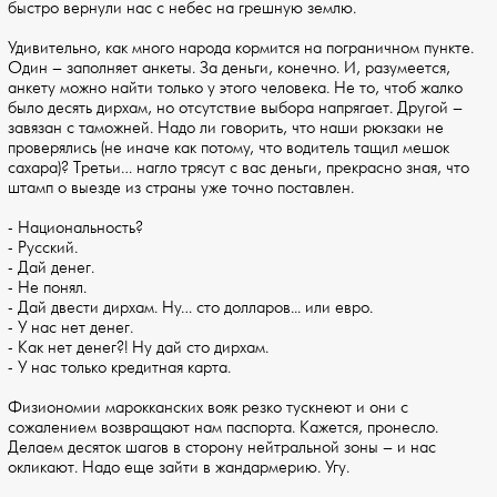
быстро вернули нас с небес на грешную землю.
Удивительно, как много народа кормится на пограничном пункте.
Один – заполняет анкеты. За деньги, конечно. И, разумеется,
анкету можно найти только у этого человека. Не то, чтоб жалко
было десять дирхам, но отсутствие выбора напрягает. Другой –
завязан с таможней. Надо ли говорить, что наши рюкзаки не
проверялись (не иначе как потому, что водитель тащил мешок
сахара)? Третьи… нагло трясут с вас деньги, прекрасно зная, что
штамп о выезде из страны уже точно поставлен.
- Национальность?
- Русский.
- Дай денег.
- Не понял.
- Дай двести дирхам. Ну… сто долларов... или евро.
- У нас нет денег.
- Как нет денег?! Ну дай сто дирхам.
- У нас только кредитная карта.
Физиономии марокканских вояк резко тускнеют и они с
сожалением возвращают нам паспорта. Кажется, пронесло.
Делаем десяток шагов в сторону нейтральной зоны – и нас
окликают. Надо еще зайти в жандармерию. Угу.