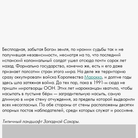
Бесплодная, забытая Богом земля, по иронии судьбы так и не
получившая независимости, несмотря на то, что последний
испанский колониальный солдат ушел отсюда почти сорок лет
назад. Формально государство, конечно же, есть и его даже
признает полсотни стран этого мира. На деле же территорию
сразу оккупировали войска Королевства
Марокко
, и долгие годы
здесь шла затяжная война. До тех пор, пока в 1991-м сюда не
пришли миротворцы ООН. Этих лет марокканцам хватило, чтобы
насыпать в пустыне бéрм — заградительную насыпь, самую
длинную в мире стену отчуждения, за пределы которой выдворили
всех несогласных. По обе стороны от стены расположены десятки
опорных постов наблюдателей, среди которых служат и россияне.
Типичный ландшафт Западной Сахары.