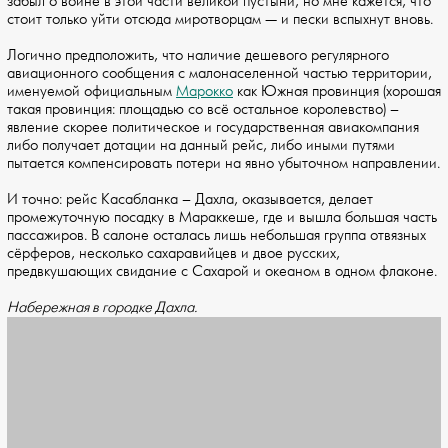
забыл о войне в этой части великой пустыни, но мне кажется, что
стоит только уйти отсюда миротворцам — и пески вспыхнут вновь.
Логично предположить, что наличие дешевого регулярного
авиационного сообщения с малонаселенной частью территории,
именуемой официальным
Марокко
как Южная провинция (хорошая
такая провинция: площадью со всё остальное королевство) –
явление скорее политическое и государственная авиакомпания
либо получает дотации на данный рейс, либо иными путями
пытается компенсировать потери на явно убыточном направлении.
И точно: рейс Касабланка – Дахла, оказывается, делает
промежуточную посадку в Мараккеше, где и вышла большая часть
пассажиров. В салоне осталась лишь небольшая группа отвязных
сёрферов, несколько сахаравийцев и двое русских,
предвкушающих свидание с Сахарой и океаном в одном флаконе.
Набережная в городке Дахла.