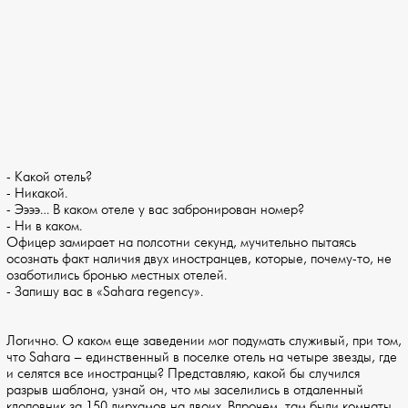
- Какой отель?
- Никакой.
- Ээээ… В каком отеле у вас забронирован номер?
- Ни в каком.
Офицер замирает на полсотни секунд, мучительно пытаясь
осознать факт наличия двух иностранцев, которые, почему-то, не
озаботились бронью местных отелей.
- Запишу вас в «Sahara regency».
Логично. О каком еще заведении мог подумать служивый, при том,
что Sahara – единственный в поселке отель на четыре звезды, где
и селятся все иностранцы? Представляю, какой бы случился
разрыв шаблона, узнай он, что мы заселились в отдаленный
клоповник за 150 дирхамов на двоих. Впрочем, там были комнаты