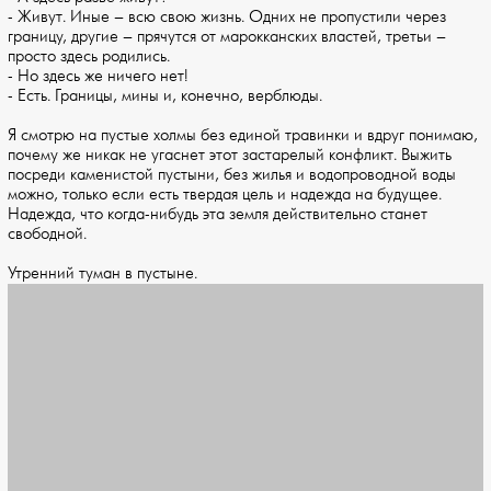
- Живут. Иные – всю свою жизнь. Одних не пропустили через
границу, другие – прячутся от марокканских властей, третьи –
просто здесь родились.
- Но здесь же ничего нет!
- Есть. Границы, мины и, конечно, верблюды.
Я смотрю на пустые холмы без единой травинки и вдруг понимаю,
почему же никак не угаснет этот застарелый конфликт. Выжить
посреди каменистой пустыни, без жилья и водопроводной воды
можно, только если есть твердая цель и надежда на будущее.
Надежда, что когда-нибудь эта земля действительно станет
свободной.
Утренний туман в пустыне.