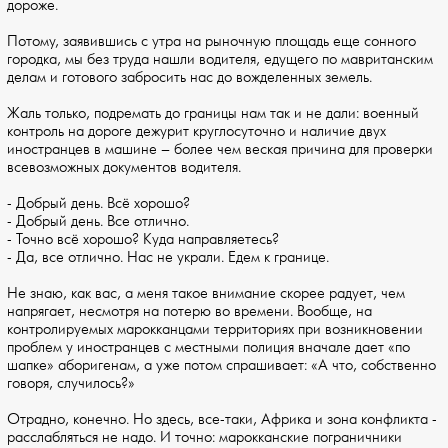
дороже.
Потому, заявившись с утра на рыночную площадь еще сонного
городка, мы без труда нашли водителя, едущего по мавританским
делам и готового забросить нас до вожделенных земель.
Жаль только, подремать до границы нам так и не дали: военный
контроль на дороге дежурит круглосуточно и наличие двух
иностранцев в машине – более чем веская причина для проверки
всевозможных документов водителя.
- Добрый день. Всё хорошо?
- Добрый день. Все отлично.
- Точно всё хорошо? Куда направляетесь?
- Да, все отлично. Нас не украли. Едем к границе.
Не знаю, как вас, а меня такое внимание скорее радует, чем
напрягает, несмотря на потерю во времени. Вообще, на
контролируемых марокканцами территориях при возникновении
проблем у иностранцев с местными полиция вначале дает «по
шапке» аборигенам, а уже потом спрашивает: «А что, собственно
говоря, случилось?»
Отрадно, конечно. Но здесь, все-таки, Африка и зона конфликта -
расслабляться не надо. И точно: марокканские пограничники