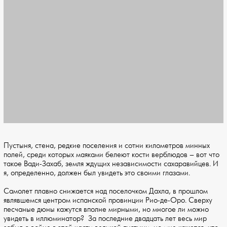
Пустыня, стена, редкие поселения и сотни километров минных
полей, среди которых маяками белеют кости верблюдов – вот что
такое Вади-Захаб, земля ждущих независимости сахаравийцев. И
я, определенно, должен был увидеть это своими глазами.
Самолет плавно снижается над поселочком Дахла, в прошлом
являвшемся центром испанской провинции Рио-де-Оро. Сверху
песчаные дюны кажутся вполне мирными, но многое ли можно
увидеть в иллюминатор? За последние двадцать лет весь мир