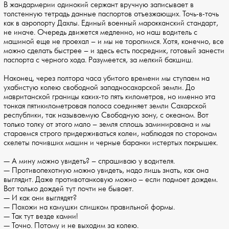
В жандармерии одинокий сержант вручную записывает в
толстенную тетрадь данные паспортов отъезжающих. Точь-в-точь
как в аэропорту Дахлы. Единый военный марокканский стандарт,
не иначе. Очередь движется медленно, но наш водитель с
машиной еще не проехал – и мы не торопимся. Хотя, конечно, все
можно сделать быстрее – и здесь есть посредник, готовый занести
паспорта с черного хода. Разумеется, за мелкий бакшиш.
Наконец, через полтора часа убитого времени мы ступаем на
ухабистую колею свободной западносахарской земли. До
мавританской границы каких-то пять километров, но именно эта
тонкая пятикилометровая полоса соединяет земли Сахарской
республики, так называемую Свободную зону, с океаном. Вот
только толку от этого мало – земля сплошь заминирована и мы
стараемся строго придерживаться колеи, наблюдая по сторонам
скелеты почивших машин и черные баранки истертых покрышек.
— А мину можно увидеть? – спрашиваю у водителя.
— Противопехотную можно увидеть, надо лишь знать, как она
выглядит. Даже противотанковую можно – если подмоет дождем.
Вот только дождей тут почти не бывает.
— И как они выглядят?
— Похожи на камушки слишком правильной формы.
— Так тут везде камни!
— Точно. Потому и не выходим за колею.