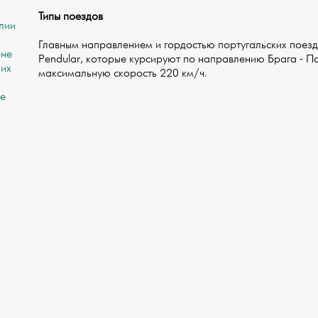
Типы поездов
лии
Главным направлением и гордостью португальских поезд
оне
Pendular, которые курсируют по направлению Брага - По
ких
максимальную скорость 220 км/ч.
ре