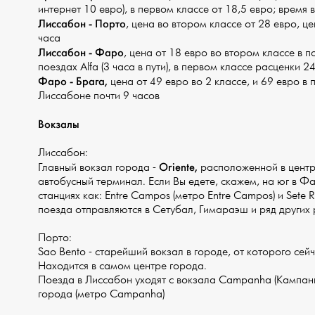
интернет 10 евро),
в первом классе от 18,5 евро; время в
Лиссабон - Порто
, цена во втором классе от 28 евро, це
часа
Лиссабон - Фаро
, цена от 18 евро во втором классе в по
поездах Alfa (3 часа в пути), в первом классе расценки 24
Фаро - Брага,
цена от 49 евро во 2 классе, и 69 евро в 
Лиссабоне почти 9 часов
Вокзалы
Лиссабон:
Oriente,
Главный вокзал города -
расположенной в центр
автобусный терминал. Если Вы едете, скажем, на юг в Фа
станциях как: Entre Campos (метро Entre Campos) и Sete Ri
поезда отправляются в Сетубал, Гимараэш и ряд других 
Порто:
Sao Bento - старейший вокзал в городе, от которого сей
Находится в самом центре города.
Поезда в Лиссабон уходят с вокзала Campanha (Кампанья
города (метро Campanha)