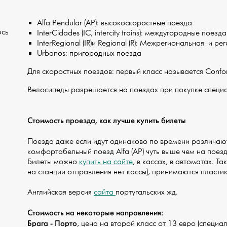
Alfa Pendular (AP):
высокоскоростные поезда
юсь
InterCidades (IC, intercity trains):
междугородные поезда
InterRegional (IR)и Regional (R):
Межрегиональная и рег
Urbanos:
пригородных поезда
Для скоростных поездов: первый класс называется Confort
Велосипеды разрешается на поездах при покупке специа
Стоимость проезда, как лучше купить билеты
Поезда даже если идут одинаково по времени различают
комфортабельный поезд Alfa (AP) чуть выше чем на поезд 
Билеты можно
купить на сайте
, в кассах, в автоматах. Т
на станции отправления нет кассы), принимаются пласти
Английская версия
сайта
португальских жд.
Стоимость на некоторые направления:
Брага - Порто
, цена на второй класс от 13 евро (специ