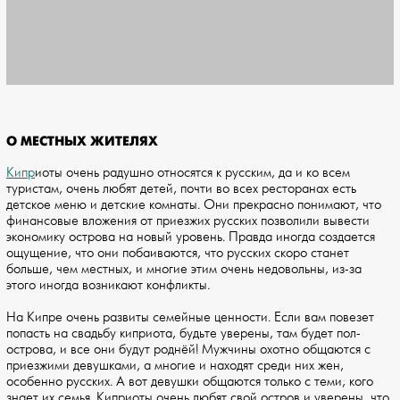
О МЕСТНЫХ ЖИТЕЛЯХ
Кипр
иоты очень радушно относятся к русским, да и ко всем
туристам, очень любят детей, почти во всех ресторанах есть
детское меню и детские комнаты. Они прекрасно понимают, что
финансовые вложения от приезжих русских позволили вывести
экономику острова на новый уровень. Правда иногда создается
ощущение, что они побаиваются, что русских скоро станет
больше, чем местных, и многие этим очень недовольны, из-за
этого иногда возникают конфликты.
На Кипре очень развиты семейные ценности. Если вам повезет
попасть на свадьбу киприота, будьте уверены, там будет пол-
острова, и все они будут роднёй! Мужчины охотно общаются с
приезжими девушками, а многие и находят среди них жен,
особенно русских. А вот девушки общаются только с теми, кого
знает их семья. Киприоты очень любят свой остров и уверены, что