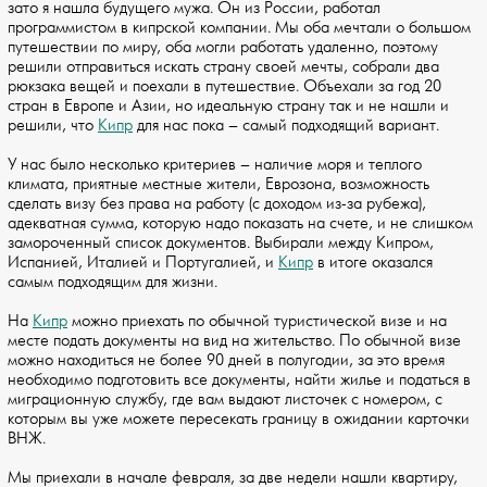
зато я нашла будущего мужа. Он из России, работал
программистом в кипрской компании. Мы оба мечтали о большом
путешествии по миру, оба могли работать удаленно, поэтому
решили отправиться искать страну своей мечты, собрали два
рюкзака вещей и поехали в путешествие. Объехали за год 20
стран в Европе и Азии, но идеальную страну так и не нашли и
решили, что
Кипр
для нас пока – самый подходящий вариант.
У нас было несколько критериев – наличие моря и теплого
климата, приятные местные жители, Еврозона, возможность
сделать визу без права на работу (с доходом из-за рубежа),
адекватная сумма, которую надо показать на счете, и не слишком
замороченный список документов. Выбирали между Кипром,
Испанией, Италией и Португалией, и
Кипр
в итоге оказался
самым подходящим для жизни.
На
Кипр
можно приехать по обычной туристической визе и на
месте подать документы на вид на жительство. По обычной визе
можно находиться не более 90 дней в полугодии, за это время
необходимо подготовить все документы, найти жилье и податься в
миграционную службу, где вам выдают листочек с номером, с
которым вы уже можете пересекать границу в ожидании карточки
ВНЖ.
Мы приехали в начале февраля, за две недели нашли квартиру,