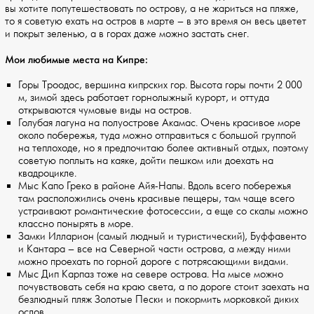
вы хотите попутешествовать по острову, а не жариться на пляже,
то я советую ехать на остров в марте – в это время он весь цветет
и покрыт зеленью, а в горах даже можно застать снег.
Мои любимые места на Кипре:
Горы Троодос, вершина кипрских гор. Высота горы почти 2 000
м, зимой здесь работает горнолыжный курорт, и оттуда
открываются чумовые виды на остров.
Голубая лагуна на полуострове Акамас. Очень красивое море
около побережья, туда можно отправиться с большой группой
на теплоходе, но я предпочитаю более активный отдых, поэтому
советую поплыть на каяке, дойти пешком или доехать на
квадроцикле.
Мыс Капо Греко в районе Айя-Напы. Вдоль всего побережья
там расположились очень красивые пещеры, там чаще всего
устраивают романтические фотосессии, а еще со скалы можно
классно понырять в море.
Замки Илларион (самый людный и туристический), Буффавенто
и Кантара – все на Северной части острова, а между ними
можно проехать по горной дороге с потрясающими видами.
Мыс Дип Карпаз тоже на севере острова. На мысе можно
почувствовать себя на краю света, а по дороге стоит заехать на
безлюдный пляж Золотые Пески и покормить морковкой диких
ослов.