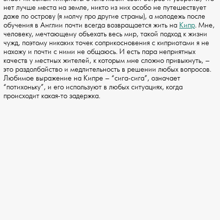
нет лучше места на земле, никто из них особо не путешествует
даже по острову (я молчу про другие страны), а молодежь после
обучения в Англии почти всегда возвращается жить на
Кипр
. Мне,
человеку, мечтающему объехать весь мир, такой подход к жизни
чужд, поэтому никаких точек соприкосновения с киприотами я не
нахожу и почти с ними не общаюсь. И есть пара неприятных
качеств у местных жителей, к которым мне сложно привыкнуть, –
это раздолбайство и медлительность в решении любых вопросов.
Любимое выражение на Кипре – “сига-сига”, означает
“потихоньку”, и его используют в любых ситуациях, когда
происходит какая-то задержка.