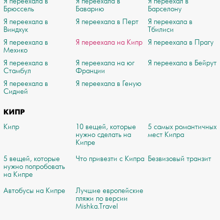
Я переехала в
Я переехала в
Я переехал в
Брюссель
Баварию
Барселону
Я переехала в
Я переехала в Перт
Я переехала в
Виндхук
Тбилиси
Я переехала в
Я переехала на Кипр
Я переехала в Прагу
Мехико
Я переехала в
Я переехала на юг
Я переехала в Бейрут
Стамбул
Франции
Я переехала в
Я переехала в Геную
Сидней
КИПР
Кипр
10 вещей, которые
5 самых романтичных
нужно сделать на
мест Кипра
Кипре
5 вещей, которые
Что привезти с Кипра
Безвизовый транзит
нужно попробовать
на Кипре
Автобусы на Кипре
Лучшие европейские
пляжи по версии
Mishka.Travel