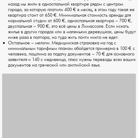
назад мы жили в односпальной квартире рядом с центром
города, за которую платили 400 € в месяц, в этом году такая же
квартира стоит от 650 €. Минимальная стоимость аренды для
нормальной студии от 600 €, односпальная квартира – 700 €,
двуспальная – 900 €, это всё цены в Лимассоле. Если искать
жилье в других городах или в маленьких деревушках, цены будут
ниже раза в полтора, но туда жить почти никто не едет.
Остальное – мелочи. Медицинская страховка на год с
минимальным тарифным планом обойдется примерно в 100 € с
человека, пошлина за подачу документов – 70 € для основного
заявителя и 140 с иждивенца, плюс нужны переводы всех ваших
документов на греческий или английский язык.