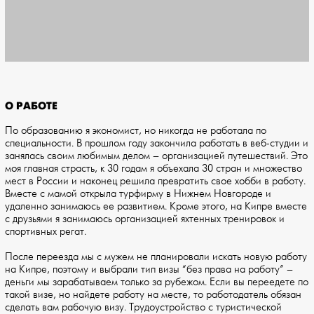
О РАБОТЕ
По образованию я экономист, но никогда не работала по
специальности. В прошлом году закончила работать в веб-студии и
занялась своим любимым делом – организацией путешествий. Это
моя главная страсть, к 30 годам я объехала 30 стран и множество
мест в России и наконец решила превратить свое хобби в работу.
Вместе с мамой открыла турфирму в Нижнем Новгороде и
удаленно занимаюсь ее развитием. Кроме этого, на Кипре вместе
с друзьями я занимаюсь организацией яхтенных тренировок и
спортивных регат.
После переезда мы с мужем не планировали искать новую работу
на Кипре, поэтому и выбрали тип визы “без права на работу” –
деньги мы зарабатываем только за рубежом. Если вы переедете по
такой визе, но найдете работу на месте, то работодатель обязан
сделать вам рабочую визу. Трудоустройство с туристической