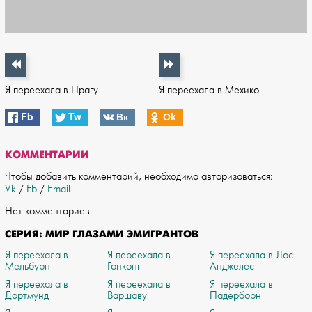
Я переехала в Прагу
Я переехала в Мехико
Fb
Tw
Вк
Оk
КОММЕНТАРИИ
Чтобы добавить комментарий, необходимо авторизоваться:
Vk
/
Fb
/
Email
Нет комментариев
СЕРИЯ: МИР ГЛАЗАМИ ЭМИГРАНТОВ
Я переехала в
Я переехала в
Я переехала в Лос-
Мельбурн
Гонконг
Анджелес
Я переехала в
Я переехала в
Я переехала в
Дортмунд
Варшаву
Падерборн