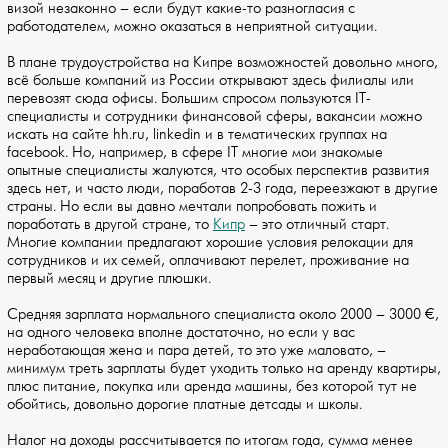
визой незаконно – если будут какие-то разногласия с
работодателем, можно оказаться в неприятной ситуации.
В плане трудоустройства на Кипре возможностей довольно много,
всё больше компаний из России открывают здесь филиалы или
перевозят сюда офисы. Большим спросом пользуются IT-
специалисты и сотрудники финансовой сферы, вакансии можно
искать на сайте hh.ru, linkedin и в тематических группах на
facebook. Но, например, в сфере IT многие мои знакомые
опытные специалисты жалуются, что особых перспектив развития
здесь нет, и часто люди, поработав 2-3 года, переезжают в другие
страны. Но если вы давно мечтали попробовать пожить и
поработать в другой стране, то
Кипр
– это отличный старт.
Многие компании предлагают хорошие условия релокации для
сотрудников и их семей, оплачивают перелет, проживание на
первый месяц и другие плюшки.
Средняя зарплата нормального специалиста около 2000 – 3000 €,
на одного человека вполне достаточно, но если у вас
неработающая жена и пара детей, то это уже маловато, –
минимум треть зарплаты будет уходить только на аренду квартиры,
плюс питание, покупка или аренда машины, без которой тут не
обойтись, довольно дорогие платные детсады и школы.
Налог на доходы рассчитывается по итогам года, сумма менее