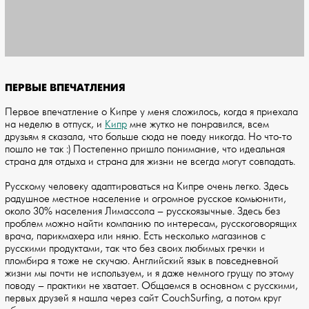
ПЕРВЫЕ ВПЕЧАТЛЕНИЯ
Первое впечатление о Кипре у меня сложилось, когда я приехала
на неделю в отпуск, и
Кипр
мне жутко не понравился, всем
друзьям я сказала, что больше сюда не поеду никогда. Но что-то
пошло не так :) Постепенно пришло понимание, что идеальная
страна для отдыха и страна для жизни не всегда могут совпадать.
Русскому человеку адаптироваться на Кипре очень легко. Здесь
радушное местное население и огромное русское комьюнити,
около 30% населения Лимассола – русскоязычные. Здесь без
проблем можно найти компанию по интересам, русскоговорящих
врача, парикмахера или няню. Есть несколько магазинов с
русскими продуктами, так что без своих любимых гречки и
пломбира я тоже не скучаю. Английский язык в повседневной
жизни мы почти не используем, и я даже немного грущу по этому
поводу – практики не хватает. Общаемся в основном с русскими,
первых друзей я нашла через сайт CouchSurfing, а потом круг