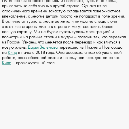
Путешествия стирают границы и позволяют, пусть и на время,
примерить на себя жизнь в другой стране. Однако из-за
ограниченного времени зачастую складывается поверхностное
впечатление, а многие детали просто не попадают в поле зрения.
В отличие от туриста, местные жители никуда не спешат, они
знают все стороны жизни в стране и могут составить более
полную картину. Мы не будем путать туризм с эмиграцией и
посмотрим на разные страны изнутри – глазами тех, кто переехал
из России. Узнаем, что меняется после переезда и как влиться в
новую жизнь.
Дарья Зеленова
переехала из Нижнего Новгорода
на
Кипр
в начале 2018 года. Она рассказала нам об удаленной
работе, расслабленной жизни и почему при всех достоинствах
Кипр
– промежуточный этап.