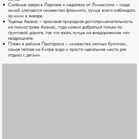
Солёные озера в Ларнаке и недалеко от Лимассола – сюда
зимой слетаются множество фламинго, лучше всего наблюдать
за ними в январе.
Ущелье Авакас – красивая природная достопримечательность
на полуострове Акамас, туда можно добраться только по
грунтовой дороге, так что ехать лучше на внедорожнике или
квадроцикле.
Пляжи в районе Протараса – множество уютных бухточек,
самая теплая на Кипре вода и просто идеальное место для
отдыха с детьми.