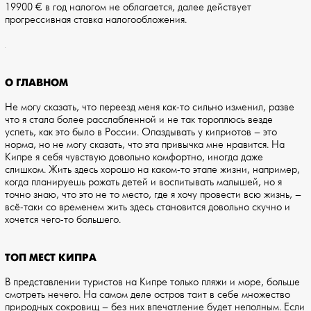
19900 € в год налогом не облагается, далее действует
прогрессивная ставка налогообложения.
О ГЛАВНОМ
Не могу сказать, что переезд меня как-то сильно изменил, разве
что я стала более расслабленной и не так тороплюсь везде
успеть, как это было в России. Опаздывать у киприотов – это
норма, но не могу сказать, что эта привычка мне нравится. На
Кипре я себя чувствую довольно комфортно, иногда даже
слишком. Жить здесь хорошо на каком-то этапе жизни, например,
когда планируешь рожать детей и воспитывать малышей, но я
точно знаю, что это не то место, где я хочу провести всю жизнь, –
всё-таки со временем жить здесь становится довольно скучно и
хочется чего-то большего.
ТОП МЕСТ КИПРА
В представлении туристов на Кипре только пляжи и море, больше
смотреть нечего. На самом деле остров таит в себе множество
природных сокровищ – без них впечатление будет неполным. Если