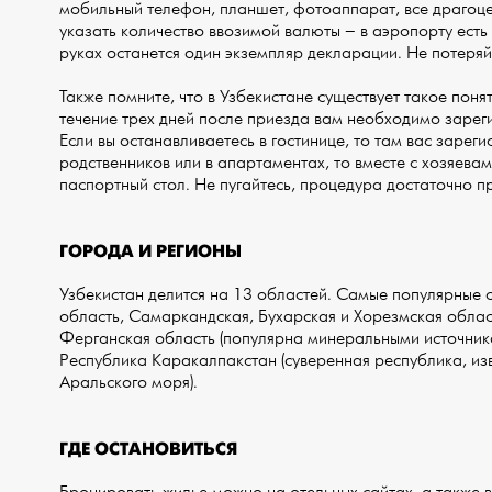
мобильный телефон, планшет, фотоаппарат, все драгоценн
указать количество ввозимой валюты – в аэропорту есть
руках останется один экземпляр декларации. Не потеряйт
Также помните, что в Узбекистане существует такое понят
течение трех дней после приезда вам необходимо зарег
Если вы останавливаетесь в гостинице, то там вас зареги
родственников или в апартаментах, то вместе с хозяева
паспортный стол. Не пугайтесь, процедура достаточно п
ГОРОДА И РЕГИОНЫ
Узбекистан делится на 13 областей. Самые популярные с
область, Самаркандская, Бухарская и Хорезмская област
Ферганская область (популярна минеральными источника
Республика Каракалпакстан (суверенная республика, изв
Аральского моря).
ГДЕ ОСТАНОВИТЬСЯ