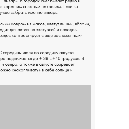
– январь. В городах снег бывает редко и
ма с хорошим снежным покровом. Если вы
лучше выбрать именно январь.
сным ковром из маков, цветут вишни, яблони,
одит для активных экскурсий и походов.
 садов контрастирует с ещё заснеженными
С середины июля по середину августа
ура поднимается до + 38...+40 градусов. В
и озера, а также в августе созревает
можно «накапливать» в себе солнце и