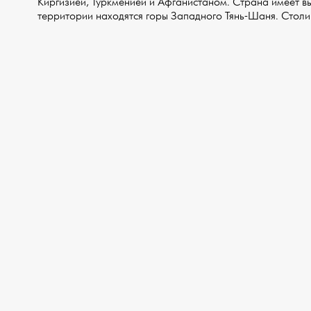
Киргизией, Туркменией и Афганистаном. Страна имеет в
территории находятся горы Западного Тянь-Шаня. Столи