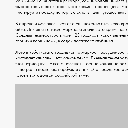
250. Зима начинается в декабре, самый холодный месяц 
быстро тает, а вот в горах в это время – настоящая зи
планируете поездку на горные склоны, для путешествия 
В апреле и мае здесь весна: степи покрываются ярко-кра
айва. Дни ещё не такие жаркие, а значит, это время подх
Средняя температура в мае +25 градусов, яркая зелень
горными вершинами, в садах поспевает клубника.
Лето в Узбекистане традиционно жаркое и засушливое. 
наступает «чилля» – это самое пекло. Дневная температ
этот период лучше всего посещать горные холодные реки 
виноград и поспевают арбузы и дыни. Это время, когда 
готовиться к долгой российской зиме.