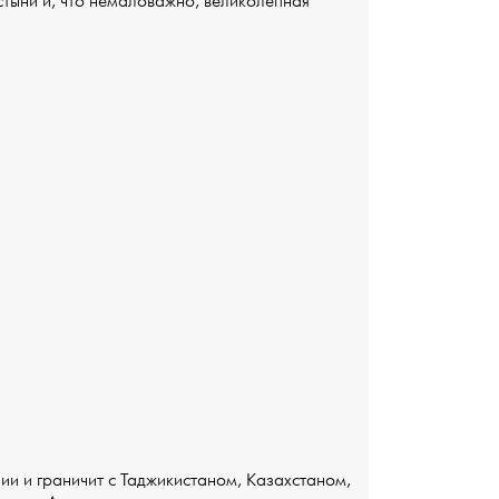
устыни и, что немаловажно, великолепная
ии и граничит с Таджикистаном, Казахстаном,