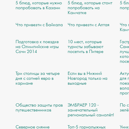
5 блюд, которые нужно
5 блюд, которые стоит
5 бл
попробовать в Казани
попробовать на
попр
Камчатке
Что привезти с Байкала
Что привезти с Алтая
Что 
Кам
Подготовка к поездке
10 мест, которые
Гаст
на Олимпийские игры
туристы забывают
Санк
Сочи 2014
посетить в Питере
лучш
кото
посе
Три столицы за четыре
Если вы в Нижний
Акту
дня с сотней евро в
Новгород только на
для 
кармане
выходные
поез
воло
про
Общество защиты прав
ЭМБРАЕР 120 -
По с
путешественников
замечательный
зел
региональный самолёт!
Северное сияние
Топ-5 горнолыжных
Уник