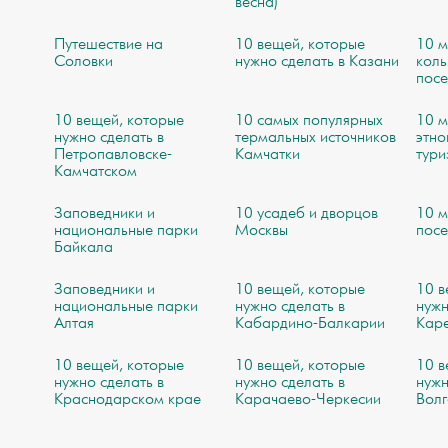
весна)
Путешествие на
10 вещей, которые
10 м
Соловки
нужно сделать в Казани
коль
посе
10 вещей, которые
10 самых популярных
10 м
нужно сделать в
термальных источников
этно
Петропавловске-
Камчатки
тури
Камчатском
Заповедники и
10 усадеб и дворцов
10 м
национальные парки
Москвы
посе
Байкала
Заповедники и
10 вещей, которые
10 в
национальные парки
нужно сделать в
нужн
Алтая
Кабардино-Балкарии
Кар
10 вещей, которые
10 вещей, которые
10 в
нужно сделать в
нужно сделать в
нужн
Краснодарском крае
Карачаево-Черкесии
Волг