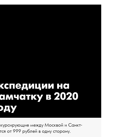
кспедиции на
амчатку в 2020
оду
 курсирующие между Москвой и Санкт-
ся от 999 рублей в одну сторону.