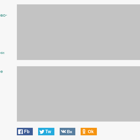
ево-
ни
ае
Fb
Tw
Вк
Оk