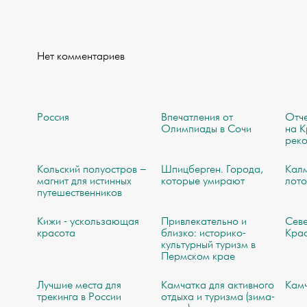
Нет комментариев
Россия
Впечатления от
Отче
Олимпиады в Сочи
на К
рек
Кольский полуостров –
Шпицберген. Города,
Кал
магнит для истинных
которые умирают
лото
путешественников
Кижи - ускользающая
Привлекательно и
Севе
красота
близко: историко-
Кра
культурный туризм в
Пермском крае
Лучшие места для
Камчатка для активного
Кам
трекинга в России
отдыха и туризма (зима-