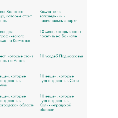
ест Золотого
Камчатские
ца, которые стоит
заповедники и
тить
национальные парки
ест для
10 мест, которые стоит
графического
посетить на Байкале
зма на Камчатке
ест, которые стоит
10 усадеб Подмосковья
тить на Алтае
ещей, которые
10 вещей, которые
о сделать в
нужно сделать в Сочи
елии
ещей, которые
10 вещей, которые
о сделать в
нужно сделать в
оградской области
Калининградской
области