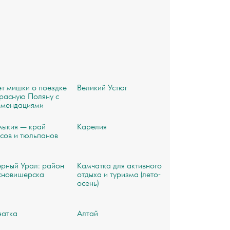
т мишки о поездке
Великий Устюг
расную Поляну с
омендациями
мыкия — край
Карелия
сов и тюльпанов
рный Урал: район
Камчатка для активного
сновишерска
отдыха и туризма (лето-
осень)
чатка
Алтай