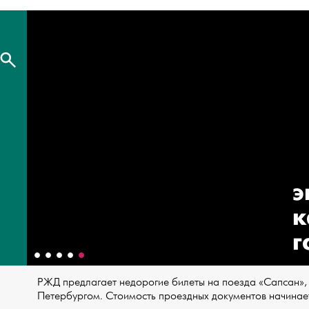
э
к
г
РЖД предлагает недорогие билеты на поезда «Сапсан»,
Петербургом. Стоимость проездных документов начинает