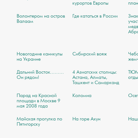
курортов Европы
пла
Волонтером на остров
Где кататься в России
Знак
Валаам
учас
медв
Абр
Новогодние каникулы
Сибирский вояж
Чебо
на Украине
жем
Дальний Восток.........
4 Азиатских столицы:
ТЮМ
Он рядом!
Астана, Алматы,
отды
Ташкент и Самарканд
Парад на Красной
Коломна
Осе
площади в Москве 9
мая 2008 года
Майская прогулка по
На горе Ахун
Наш
Пятигорску