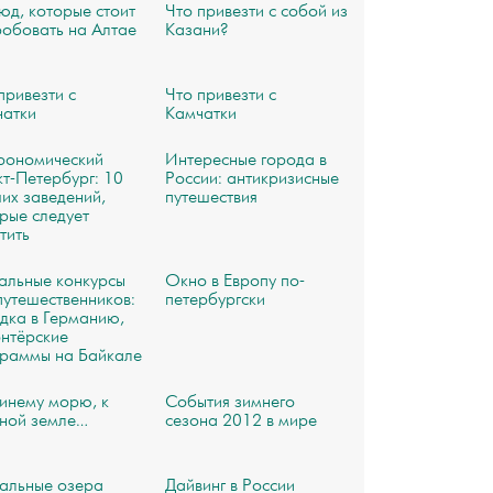
юд, которые стоит
Что привезти с собой из
обовать на Алтае
Казани?
привезти с
Что привезти с
чатки
Камчатки
рономический
Интересные города в
т-Петербург: 10
России: антикризисные
их заведений,
путешествия
рые следует
тить
альные конкурсы
Окно в Европу по-
путешественников:
петербургски
дка в Германию,
нтёрские
граммы на Байкале
инему морю, к
События зимнего
ёной земле…
сезона 2012 в мире
альные озера
Дайвинг в России