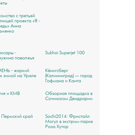
неты
омство с третьей
тницей проекта «Я -
едь» Анна
аменко
ксары -
Sukhoi Superjet 100
чужина поволжья
ЕНЬ - жаркий
Кёнигсберг
х зимой на Урале
(Калининград) — город
Гофмана и Канта
тия и КМВ
Обзорная площадка в
Сочинском Дендрарии
 Пермский край
Sochi2014: Фристайл
Могул в экстрим-парке
Роза Хутор