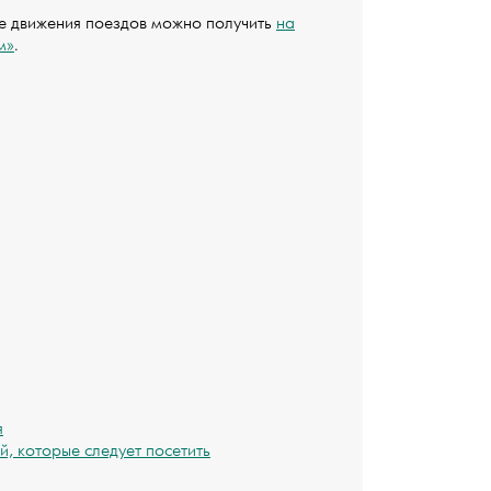
 движения поездов можно получить
на
м»
.
я
, которые следует посетить