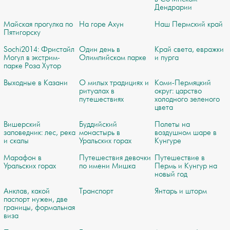
Дендрарии
Майская прогулка по
На горе Ахун
Наш Пермский край
Пятигорску
Sochi2014: Фристайл
Один день в
Край света, евражки
Могул в экстрим-
Олимпийском парке
и пурга
парке Роза Хутор
Выходные в Казани
О милых традициях и
Коми-Пермяцкий
ритуалах в
округ: царство
путешествиях
холодного зеленого
цвета
Вишерский
Буддийский
Полеты на
заповедник: лес, река
монастырь в
воздушном шаре в
и скалы
Уральских горах
Кунгуре
Марафон в
Путешествия девочки
Путешествие в
Уральских горах
по имени Мишка
Пермь и Кунгур на
новый год
Анклав, какой
Транспорт
Янтарь и шторм
паспорт нужен, две
границы, формальная
виза