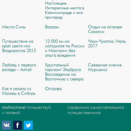
Настоящее.
Интересные места в
Калининграде и его
пригород
Место Силы
Валаам
Отдых на острове
Сахалин
Путешествие на
12 000 км на
Чаун-Чукотка. Июль
край света или
мотоцикле по России
2017
Владивосток 2015
и Монголии без
опыта вождения
Любовь с первого
Хрустальный
Северное сияние.
взгляда – Алтай
горизонт Эльбруса.
Мурманск
Восхождение на
Восточную с севера
Как я уехала из
Острова
Москвы в Сибирь
mishka.travel
путешествуй
справочник самостоятельного
с головой
путешественника