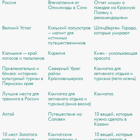
Россия
Впечатления от
Отчет мишки о
Олимпиады в Сочи
поездке на Красную
Поляну с
рекомендациями
Великий Устюг
Кольский полуостров
Шпицберген. Города,
– магнит для
которые умирают
истинных
путешественников
Калмыкия — край
Карелия
Кижи - ускользающая
лотосов и тюльпанов
красота
Привлекательно и
Северный Урал:
Камчатка для
близко: историко-
район
активного отдыха и
культурный туризм в
Красновишерска
туризма (лето-осень)
Пермском крае
Лучшие места для
Камчатка для
Камчатка
трекинга в России
активного отдыха и
туризма (зима-весна)
Алтай
Путешествие на
10 вещей, которые
Соловки
нужно сделать в
Казани
10 мест Золотого
Камчатские
10 вещей, которые
кольца, которые
заповедники и
нужно сделать в