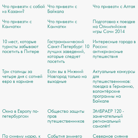
Что привезти с собой
Что привезти с
Что привезти с Алтая
из Казани?
Байкала
Что привезти с
Что привезти с
Подготовка к поездке
Камчатки
Камчатки
на Олимпийские
игры Сочи 2014
10 мест, которые
Гастрономический
Интересные города в
туристы забывают
Санкт-Петербург: 10
России:
посетить в Питере
лучших заведений,
антикризисные
которые следует
путешествия
посетить
Три столицы за
Если вы в Нижний
Актуальные конкурсы
четыре дня с сотней
Новгород только на
для
евро в кармане
выходные
путешественников:
поездка в Германию,
волонтёрские
программы на
Байкале
Окно в Европу по-
Общество защиты
ЭМБРАЕР 120 -
петербургски
прав
замечательный
путешественников
региональный
самолёт!
По синему морю, к
События зимнего
Северное сияние