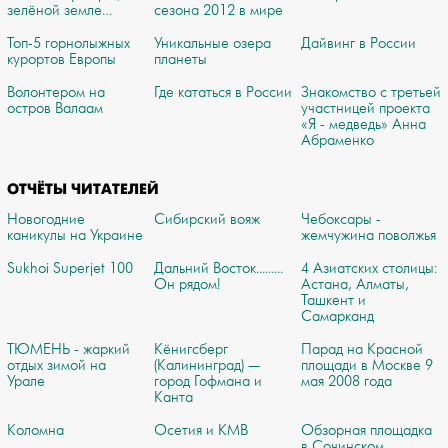
зелёной земле…
сезона 2012 в мире
Топ-5 горнолыжных
Уникальные озера
Дайвинг в России
курортов Европы
планеты
Волонтером на
Где кататься в России
Знакомство с третьей
остров Валаам
участницей проекта
«Я - медведь» Анна
Абраменко
ОТЧЁТЫ ЧИТАТЕЛЕЙ
Новогодние
Сибирский вояж
Чебоксары -
каникулы на Украине
жемчужина поволжья
Sukhoi Superjet 100
Дальний Восток.........
4 Азиатских столицы:
Он рядом!
Астана, Алматы,
Ташкент и
Самарканд
ТЮМЕНЬ - жаркий
Кёнигсберг
Парад на Красной
отдых зимой на
(Калининград) —
площади в Москве 9
Урале
город Гофмана и
мая 2008 года
Канта
Коломна
Осетия и КМВ
Обзорная площадка
в Сочинском