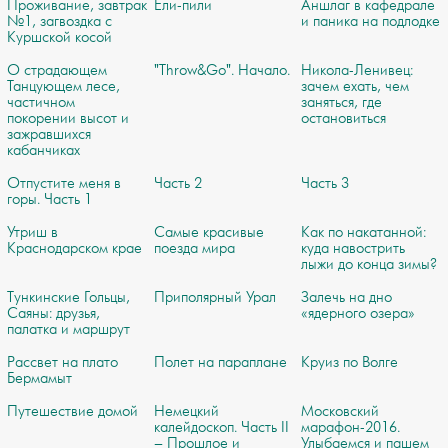
Проживание, завтрак
Ели-пили
Аншлаг в кафедрале
№1, загвоздка с
и паника на подлодке
Куршской косой
О страдающем
"Throw&Go". Начало.
Никола-Ленивец:
Танцующем лесе,
зачем ехать, чем
частичном
заняться, где
покорении высот и
остановиться
зажравшихся
кабанчиках
Отпустите меня в
Часть 2
Часть 3
горы. Часть 1
Утриш в
Самые красивые
Как по накатанной:
Краснодарском крае
поезда мира
куда навострить
лыжи до конца зимы?
Тункинские Гольцы,
Приполярный Урал
Залечь на дно
Саяны: друзья,
«ядерного озера»
палатка и маршрут
Рассвет на плато
Полет на параплане
Круиз по Волге
Бермамыт
Путешествие домой
Немецкий
Московский
калейдоскоп. Часть II
марафон-2016.
– Прошлое и
Улыбаемся и пашем