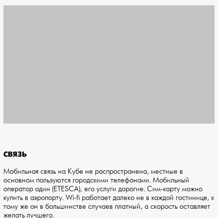
СВЯЗЬ
Мобильная связь на Кубе не распространена, местные в
основном пользуются городскими телефонами. Мобильный
оператор один (ETESCA), его услуги дорогие. Сим-карту можно
купить в аэропорту. Wi-fi работает далеко не в каждой гостинице, к
тому же он в большинстве случаев платный, а скорость оставляет
желать лучшего.