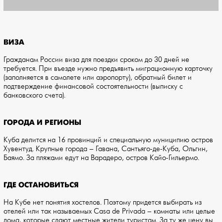
ВИЗА
Гражданам России виза для поездки сроком до 30 дней не
требуется. При въезде нужно предъявить миграционную карточку
(заполняется в самолете или аэропорту), обратный билет и
подтверждение финансовой состоятельности (выписку с
банковского счета).
ГОРОДА И РЕГИОНЫ
Куба делится на 16 провинций и специальную муниципию остров
Хувентуд. Крупные города – Гавана, Сантьяго-де-Куба, Ольгин,
Баямо. За пляжами едут на Варадеро, остров Кайо-Гильермо.
ГДЕ ОСТАНОВИТЬСЯ
На Кубе нет понятия хостелов. Поэтому придется выбирать из
отелей или так называемых Casa de Privada – комнаты или целые
дома, которые сдают местные жители туристам. За ту же цену вы