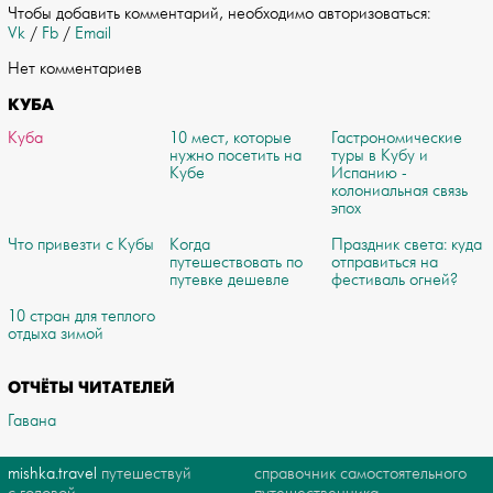
Чтобы добавить комментарий, необходимо авторизоваться:
Vk
/
Fb
/
Email
Нет комментариев
КУБА
Куба
10 мест, которые
Гастрономические
нужно посетить на
туры в Кубу и
Кубе
Испанию -
колониальная связь
эпох
Что привезти с Кубы
Когда
Праздник света: куда
путешествовать по
отправиться на
путевке дешевле
фестиваль огней?
10 стран для теплого
отдыха зимой
ОТЧЁТЫ ЧИТАТЕЛЕЙ
Гавана
mishka.travel
путешествуй
справочник самостоятельного