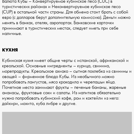
Валюта Кубы – Конвертируемое кубинское песо (CUC) в
туристических районах и Неконвертируемое кубинское песо
(CUP) в остальной части страны. Для обмена стоит брать с собой
евро (с долларов берут дополнительную комиссию). Деньги можно
менять в банках, отелях, аэропортах. Банковские карточки
принимают в туристических местах, следует иметь при себе
наличные.
КУХНЯ
Кубинская кухня имеет общие черты с испанской, африканской и
креольской. Основные ингредиенты – курица, свинина,
морепродукты. Креольское ахиако – сытная похлебка из свинины и
овощей – фирменное блюдо Кубы. Из необычного можно
попробовать лангустов, мясо крокодила и черепашьи яйца.
Почетное место занимают фрукты – печеные бананы, жареные
ананасы, фруктовые соки и салаты. Из напитков обязательно
нужно попробовать кубинский кофе, ром и коктейли из него:
дайкири, мохито, куба либре и другие.