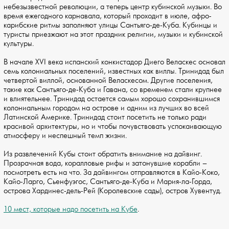
небезызвестной революции, а теперь центр кубинской музыки. Во
время ежегодного карнавала, который проходит в июле, афро-
карибские ритмы заполняют улицы Сантьяго-де-Куба. Кубинцы и
туристы приезжают на этот праздник религии, музыки и кубинской
культуры.
В начале XVI века испанский конкистадор Диего Веласкес основал
семь колониальных поселений, известных как виллы. Тринидад был
четвертой виллой, основанной Веласкесом. Другие поселения,
такие как Сантьяго-де-Куба и Гавана, со временем стали крупнее
и влиятельнее. Тринидад остается самым хорошо сохранившимся
колониальным городом на острове и одним из лучших во всей
Латинской Америке. Тринидад стоит посетить не только ради
красивой архитектуры, но и чтобы почувствовать успокаивающую
атмосферу и неспешный темп жизни.
Из развлечений Кубы стоит обратить внимание на дайвинг.
Прозрачная вода, коралловые рифы и затонувшие корабли –
посмотреть есть на что. За дайвингом отправляются в Кайо-Коко,
Кайо-Ларго, Сьенфуэгос, Сантьяго-де-Куба и Мария-ла-Горда,
острова Хардинес-дель-Рей (Королевские сады), остров Хувентуд.
10 мест, которые надо посетить на Кубе
.