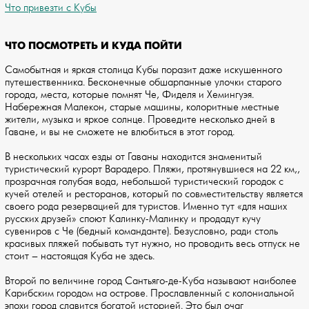
Что привезти с Кубы
ЧТО ПОСМОТРЕТЬ И КУДА ПОЙТИ
Самобытная и яркая столица Кубы поразит даже искушенного
путешественника. Бесконечные обшарпанные улочки старого
города, места, которые помнят Че, Фиделя и Хемингуэя.
Набережная Малекон, старые машины, колоритные местные
жители, музыка и яркое солнце. Проведите несколько дней в
Гаване, и вы не сможете не влюбиться в этот город.
В нескольких часах езды от Гаваны находится знаменитый
туристический курорт Варадеро. Пляжи, протянувшиеся на 22 км,,
прозрачная голубая вода, небольшой туристический городок с
кучей отелей и ресторанов, который по совместительству является
своего рода резервацией для туристов. Именно тут «для наших
русских друзей» споют Калинку-Малинку и продадут кучу
сувениров с Че (бедный команданте). Безусловно, ради столь
красивых пляжей побывать тут нужно, но проводить весь отпуск не
стоит – настоящая Куба не здесь.
Второй по величине город Сантьяго-де-Куба называют наиболее
Карибским городом на острове. Прославленный с колониальной
эпохи город славится богатой историей. Это был очаг