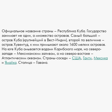
Официальное название страны – Республика Куба. Государство
занимает не один, а множество островов. Самый большой –
остров Куба (крупнейший в Вест-Индии), второй по величине –
остров Хувентуд, к ним примыкают около 1600 мелких островов.
На юге Куба омывается водами Карибского моря, на северо-
западе – Мексиканским заливом, а на северо-востоке –
Атлантическим океаном. Страны-соседи –
США
,
Гаити
,
Мексика
и
Ямайка
. Столица – Гавана.