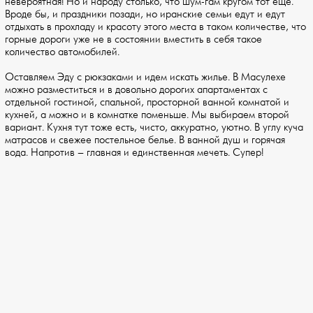
невероятная! Но и народу столько, что шум-гам кругом тот еще.
Вроде бы, и праздники позади, но иранские семьи едут и едут
отдыхать в прохладу и красоту этого места в таком количестве, что
горные дороги уже не в состоянии вместить в себя такое
количество автомобилей.
Оставляем Эду с рюкзаками и идем искать жилье. В Масулехе
можно разместиться и в довольно дорогих апартаментах с
отдельной гостиной, спальной, просторной ванной комнатой и
кухней, а можно и в комнатке поменьше. Мы выбираем второй
вариант. Кухня тут тоже есть, чисто, аккуратно, уютно. В углу куча
матрасов и свежее постельное белье. В ванной душ и горячая
вода. Напротив – главная и единственная мечеть. Супер!