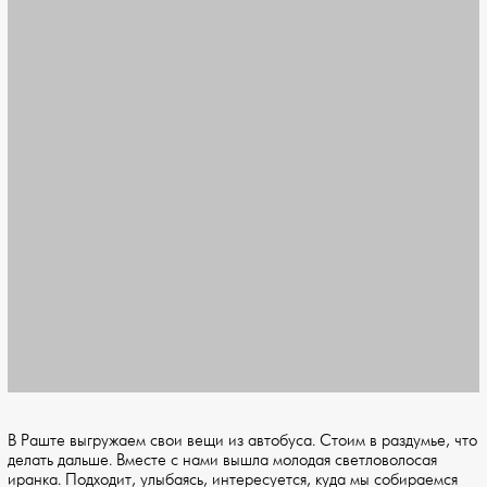
В Раште выгружаем свои вещи из автобуса. Стоим в раздумье, что
делать дальше. Вместе с нами вышла молодая светловолосая
иранка. Подходит, улыбаясь, интересуется, куда мы собираемся