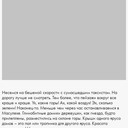
Несемся на бешеной скорости с сумасшедшим таксистом. На
дорогу лучше не смотреть. Тем более, что пейзажи вокруг все
краше и краше. Ух, какие горы! Ах, какой воздух! Эх, сколько
зелени! Наконец-то. Меньше чем через час останавливаемся в
Масулехе. Глинобитные домики деревушки, как гнезда, будто
прилеплены, разместились на склоне горы. Крыши одного яруса
домов – это пол или тропинка для другого яруса. Красота