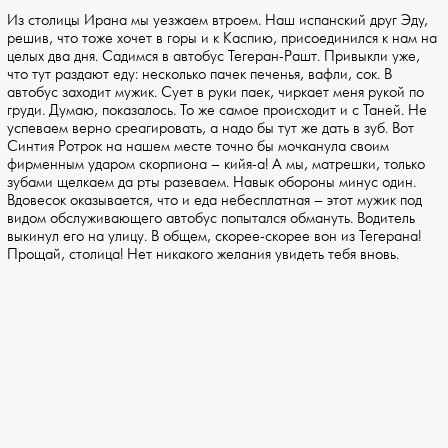
Из столицы Ирана мы уезжаем втроем. Наш испанский друг Эду,
решив, что тоже хочет в горы и к Каспию, присоединился к нам на
целых два дня. Садимся в автобус Тегеран-Рашт. Привыкли уже,
что тут раздают еду: несколько пачек печенья, вафли, сок. В
автобус заходит мужик. Сует в руки паек, чиркает меня рукой по
груди. Думаю, показалось. То же самое происходит и с Таней. Не
успеваем верно среагировать, а надо бы тут же дать в зуб. Вот
Синтия Ротрок на нашем месте точно бы мочканула своим
фирменным ударом скорпиона – кийя-а! А мы, матрешки, только
зубами щелкаем да рты разеваем. Навык обороны минус один.
Вдовесок оказывается, что и еда небесплатная – этот мужик под
видом обслуживающего автобус попытался обмануть. Водитель
выкинул его на улицу. В общем, скорее-скорее вон из Тегерана!
Прощай, столица! Нет никакого желания увидеть тебя вновь.