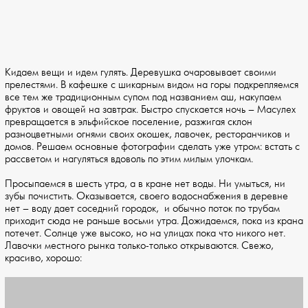
Кидаем вещи и идем гулять. Деревушка очаровывает своими
прелестями. В кафешке с шикарным видом на горы подкрепляемся
все тем же традиционным супом под названием аш, накупаем
фруктов и овощей на завтрак. Быстро спускается ночь – Масулех
превращается в эльфийское поселение, разжигая склон
разноцветными огнями своих окошек, лавочек, ресторанчиков и
домов. Решаем основные фотографии сделать уже утром: встать с
рассветом и нагуляться вдоволь по этим милым улочкам.
Просыпаемся в шесть утра, а в кране нет воды. Ни умыться, ни
зубы почистить. Оказывается, своего водоснабжения в деревне
нет – воду дает соседний городок, и обычно поток по трубам
приходит сюда не раньше восьми утра. Дожидаемся, пока из крана
потечет. Солнце уже высоко, но на улицах пока что никого нет.
Лавочки местного рынка только-только открываются. Свежо,
красиво, хорошо: