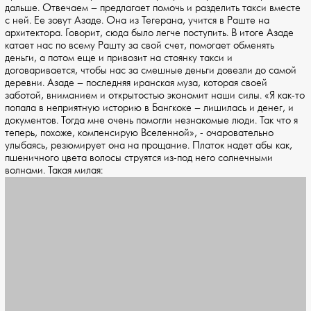
дальше. Отвечаем – предлагает помочь и разделить такси вместе
с ней. Ее зовут Азаде. Она из Тегерана, учится в Раште на
архитектора. Говорит, сюда было легче поступить. В итоге Азаде
катает нас по всему Рашту за свой счет, помогает обменять
деньги, а потом еще и привозит на стоянку такси и
договаривается, чтобы нас за смешные деньги довезли до самой
деревни. Азаде – последняя иранская муза, которая своей
заботой, вниманием и открытостью экономит наши силы. «Я как-то
попала в неприятную историю в Бангкоке – лишилась и денег, и
документов. Тогда мне очень помогли незнакомые люди. Так что я
теперь, похоже, компенсирую Вселенной», - очаровательно
улыбаясь, резюмирует она на прощание. Платок надет абы как,
пшеничного цвета волосы струятся из-под него солнечными
волнами. Такая милая: