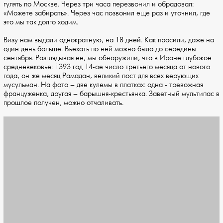
гулять по Москве. Через три часа перезвонил и обрадовал:
«Можете забирать». Через час позвонил еще раз и уточнил, где
это мы так долго ходим.
Визу нам выдали однократную, на 18 дней. Как просили, даже на
один день больше. Въехать по ней можно было до середины
сентября. Разглядывая ее, мы обнаружили, что в Иране глубокое
средневековье: 1393 год 14-ое число третьего месяца от нового
года, он же месяц Рамадан, великий пост для всех верующих
мусульман. На фото – две кулемы в платках: одна - тревожная
француженка, другая – барышня-крестьянка. Заветный мультипас в
прошлое получен, можно отчаливать.