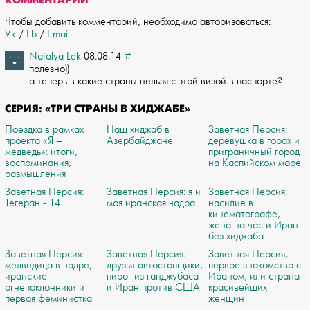
Чтобы добавить комментарий, необходимо авторизоваться:
Vk
/
Fb
/
Email
Natalya Lek
08.08.14
#
полезно))
а теперь в какие страны нельзя с этой визой в паспорте?
СЕРИЯ: «ТРИ СТРАНЫ В ХИДЖАБЕ»
Поездка в рамках
Наш хиджаб в
Заветная Персия:
проекта «Я –
Азербайджане
деревушка в горах и
медведь»: итоги,
приграничный город
воспоминания,
на Каспийском море
размышления
Заветная Персия:
Заветная Персия: я и
Заветная Персия:
Тегеран - 14
моя иранская чадра
насилие в
кинематографе,
жена на час и Иран
без хиджаба
Заветная Персия:
Заветная Персия:
Заветная Персия,
медведица в чадре,
друзья-автостопщики,
первое знакомство с
иранские
пирог из ганджубаса
Ираном, или страна
огнепоклонники и
и Иран против США
красивейших
первая феминистка
женщин