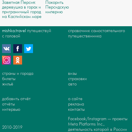
Заветная Персия:
Покорить
деревушка в горах и
Персидскую
приграничный город
империю
на Каспийском море
mishka.travel
путешествуй
справочник самостоятельного
с головой
путешественника
страны и города
визы
билеты
страховки
жильё
авто
добавить отчёт
о сайте
отчёты
реклама
интервью
контакты
Facebook/Instagram — проекты
Meta Platforms Inc.,
2010-2019
деятельность которой в России