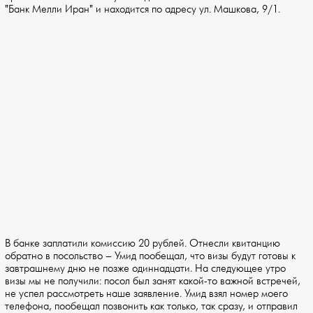
"Банк Мелли Иран" и находится по адресу ул. Машкова, 9/1.
В банке заплатили комиссию 20 рублей. Отнесли квитанцию
обратно в посольство – Умид пообещал, что визы будут готовы к
завтрашнему дню не позже одиннадцати. На следующее утро
визы мы не получили: посол был занят какой-то важной встречей,
не успел рассмотреть наше заявление. Умид взял номер моего
телефона, пообещал позвонить как только, так сразу, и отправил