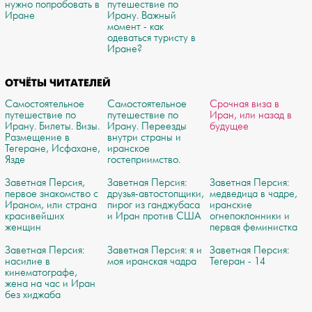
нужно попробовать в
путешествие по
Иране
Ирану. Важный
момент - как
одеваться туристу в
Иране?
ОТЧЁТЫ ЧИТАТЕЛЕЙ
Самостоятельное
Самостоятельное
Срочная виза в
путешествие по
путешествие по
Иран, или назад в
Ирану. Билеты. Визы.
Ирану. Переезды
будущее
Размещение в
внутри страны и
Тегеране, Исфахане,
иранское
Язде
гостеприимство.
Заветная Персия,
Заветная Персия:
Заветная Персия:
первое знакомство с
друзья-автостопщики,
медведица в чадре,
Ираном, или страна
пирог из ганджубаса
иранские
красивейших
и Иран против США
огнепоклонники и
женщин
первая феминистка
Заветная Персия:
Заветная Персия: я и
Заветная Персия:
насилие в
моя иранская чадра
Тегеран - 14
кинематографе,
жена на час и Иран
без хиджаба