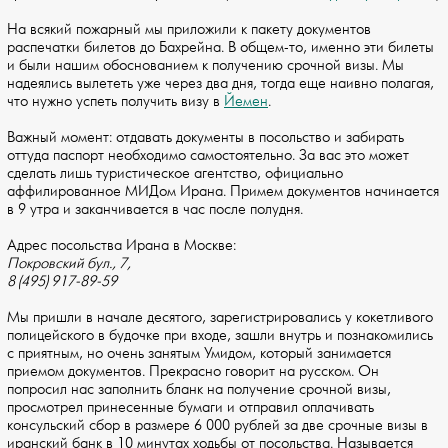
На всякий пожарный мы приложили к пакету документов
распечатки билетов до Бахрейна. В общем-то, именно эти билеты
и были нашим обоснованием к получению срочной визы. Мы
надеялись вылететь уже через два дня, тогда еще наивно полагая,
что нужно успеть получить визу в
Йемен
.
Важный момент: отдавать документы в посольство и забирать
оттуда паспорт необходимо самостоятельно. За вас это может
сделать лишь туристическое агентство, официально
аффилированное МИДом Ирана. Примем документов начинается
в 9 утра и заканчивается в час после полудня.
Адрес посольства Ирана в Москве:
Покровский бул., 7,
8 (495) 917-89-59
Мы пришли в начале десятого, зарегистрировались у кокетливого
полицейского в будочке при входе, зашли внутрь и познакомились
с приятным, но очень занятым Умидом, который занимается
приемом документов. Прекрасно говорит на русском. Он
попросил нас заполнить бланк на получение срочной визы,
просмотрел принесенные бумаги и отправил оплачивать
консульский сбор в размере 6 000 рублей за две срочные визы в
иранский банк в 10 минутах ходьбы от посольства. Называется