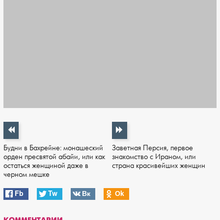
Будни в Бахрейне: монашеский
Заветная Персия, первое
орден пресвятой абайи, или как
знакомство с Ираном, или
остаться женщиной даже в
страна красивейших женщин
черном мешке
Fb
Tw
Вк
Оk
КОММЕНТАРИИ