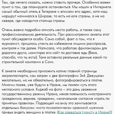
Там, где нечего сказать, можно ставить прочерк. Особенно важен
пункт о том, где планируете остановиться. Мы нашли в Интернете
самый обычный отель в Тегеране и вписали его адрес, хотя наш
маршрут начинался в Ширазе, то есть на юге страны, а не на
севере, где находится столица страны.
Очень важно подробно описать место работы, а также саму
профессиональную деятельность. При рассмотрении анкеты этот
пункт обсуждается особо. Само собой, факт о том, что я
журналист, пришлось утаить во избежание лишних расспросов,
контроля и так далее. Написала, что работаю фрилансером для
дорогого друга, мониторю его сайт по доставке еды (Ваня,
спасибо, что ты есть!). Таня оставила реальные данные какой-то
строительной компании в Сочи.
К анкете необходимо приложить копию главной страницы
загранпаспорта, сам загран и две фотографии 3х4. Девушкам
желательно, но не обязательно, фотографироваться в платке.
Многим позже, уже будучи в Иране, мы поняли суть этого
негласного условия. Хиджаб на фото – это дань уважения
государственному режиму Ирана, некая лояльность иностранного
гражданина, вернее, гражданки, изначальное согласие играть по
принятым правилам. Подающей на визу это зачитывается
отдельным бонусом: чисто психологически иранский мужчина
привык видеть женщину в платке. (
Как одеваться туристу в Иране?
)