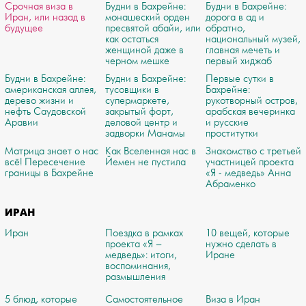
Срочная виза в
Будни в Бахрейне:
Будни в Бахрейне:
Иран, или назад в
монашеский орден
дорога в ад и
будущее
пресвятой абайи, или
обратно,
как остаться
национальный музей,
женщиной даже в
главная мечеть и
черном мешке
первый хиджаб
Будни в Бахрейне:
Будни в Бахрейне:
Первые сутки в
американская аллея,
тусовщики в
Бахрейне:
дерево жизни и
супермаркете,
рукотворный остров,
нефть Саудовской
закрытый форт,
арабская вечеринка
Аравии
деловой центр и
и русские
задворки Манамы
проститутки
Матрица знает о нас
Как Вселенная нас в
Знакомство с третьей
всё! Пересечение
Йемен не пустила
участницей проекта
границы в Бахрейне
«Я - медведь» Анна
Абраменко
ИРАН
Иран
Поездка в рамках
10 вещей, которые
проекта «Я –
нужно сделать в
медведь»: итоги,
Иране
воспоминания,
размышления
5 блюд, которые
Самостоятельное
Виза в Иран