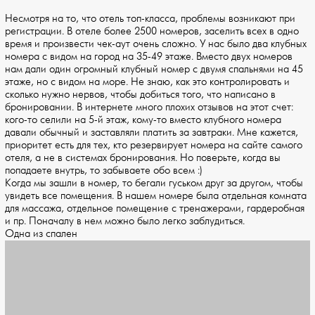
Несмотря на то, что отель топ-класса, проблемы возникают при
регистрации. В отеле более 2500 номеров, заселить всех в одно
время и произвести чек-аут очень сложно. У нас было два клубных
номера с видом на город на 35-49 этаже. Вместо двух номеров
нам дали один огромный клубный номер с двумя спальнями на 45
этаже, но с видом на море. Не знаю, как это контролировать и
сколько нужно нервов, чтобы добиться того, что написано в
бронировании. В интернете много плохих отзывов на этот счет:
кого-то селили на 5-й этаж, кому-то вместо клубного номера
давали обычный и заставляли платить за завтраки. Мне кажется,
приоритет есть для тех, кто резервирует номера на сайте самого
отеля, а не в системах бронирования. Но поверьте, когда вы
попадаете внутрь, то забываете обо всем :)
Когда мы зашли в номер, то бегали гуськом друг за другом, чтобы
увидеть все помещения. В нашем номере была отдельная комната
для массажа, отдельное помещение с тренажерами, гардеробная
и пр. Поначалу в нем можно было легко заблудиться.
Одна из спален