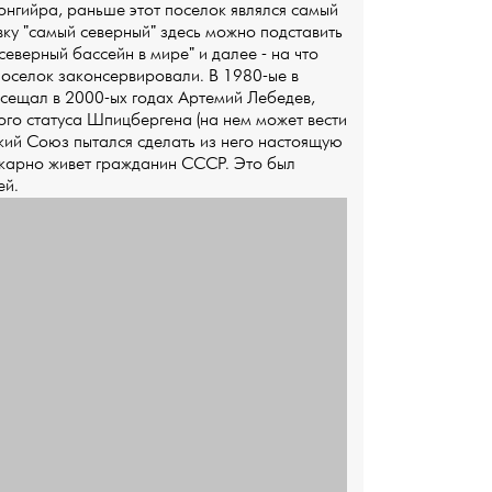
нгийра, раньше этот поселок являлся самый
вку "самый северный" здесь можно подставить
северный бассейн в мире" и далее - на что
 поселок законсервировали. В 1980-ые в
осещал в 2000-ых годах Артемий Лебедев,
го статуса Шпицбергена (на нем может вести
кий Союз пытался сделать из него настоящую
икарно живет гражданин СССР. Это был
ей.