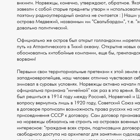
викинги. Норвежцы, конечно, утверждают, обратное. Як
завезли с собой старые предметы утвари и использовали
поэтому радиоуглеродный анализ не считается : ) Наши 
острова Медвежий, названным им "Свальбардом", т.е. "
довольно политический.
Официально же остров был открыт голландским морепла
путь из Атлантического в Тихий океану. Открытие новых о
обосновались китобойные компании, еще бы, гренландски
ворвани!
Первыми свои территориальные претензии к этой земле о
западноевропейцев, наш человек отлично чувствовал се
зимовал в суровых условиях. Норвежцы активно начали п
официальна признана "ничейной" как раз в это время. В
был решиться в 1914 году между Россией, Норвегией и Ш
вопросу вернулись лишь в 1920 году, Советский Союз 
в договоре прописали возможность права русских на ис
присоединения СССР к договору. Сам договор признавал
но норвежцы обязались не строить на островах военных 
интересное: "граждане всех стран, подписавших догово
свободного доступа на архипелаг для занятиями судох