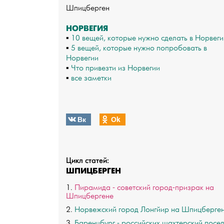
Шпицберген
НОРВЕГИЯ
▪
10 вещей, которые нужно сделать в Норвеги
▪
5 вещей, которые нужно попробовать в
Норвегии
▪
Что привезти из Норвегии
▪
все заметки
Вк
Оk
Цикл статей:
ШПИЦБЕРГЕН
1.
Пирамида - советский город-призрак на
Шпицбергене
2.
Норвежский город Лонгйир на Шпицберге
3.
Баренцбург - российских шахтерский посе