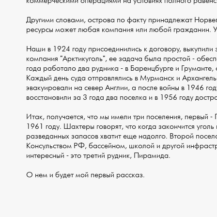
коммерческими операциями на условиях полного равенст
Другими словами, острова по факту принадлежат Норвеги
ресурсы может любая компания или любой гражданин. У
Наши в 1924 году присоединились к договору, выкупили 
компания "Арктикуголь", ее задача была простой - обесп
года работало два рудника - в Баренцбурге и Груманте,
Каждый день суда отправлялись в Мурманск и Архангель
эвакуировали на север Англии, а после войны в 1946 го
восстановили за 3 года два поселка и в 1956 году дост
Итак, получается, что мы имели три поселения, первый -
1961 году. Шахтеры говорят, что когда закончится уголь 
разведанных запасов хватит еще надолго. Второй посело
Консульством РФ, бассейном, школой и другой инфрастр
интересный - это третий рудник, Пирамида.
О нем и будет мой первый рассказ.