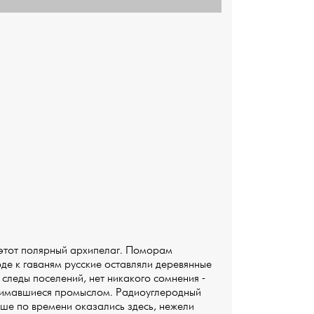
л этот полярный архипелаг. Поморам
ходе к гаваням русские оставляли деревянные
 следы поселений, нет никакого сомнения -
нимавшиеся промыслом. Радиоуглеродный
ьше по времени оказались здесь, нежели