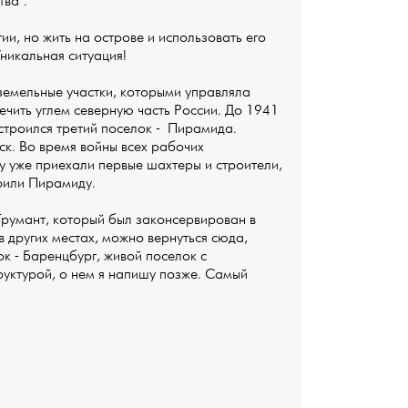
ва".
и, но жить на острове и использовать его
никальная ситуация!
земельные участки, которыми управляла
ечить углем северную часть России. До 1941
 строился третий поселок - Пирамида.
ск. Во время войны всех рабочих
ду уже приехали первые шахтеры и строители,
роили Пирамиду.
 Грумант, который был законсервирован в
в других местах, можно вернуться сюда,
к - Баренцбург, живой поселок с
уктурой, о нем я напишу позже. Самый