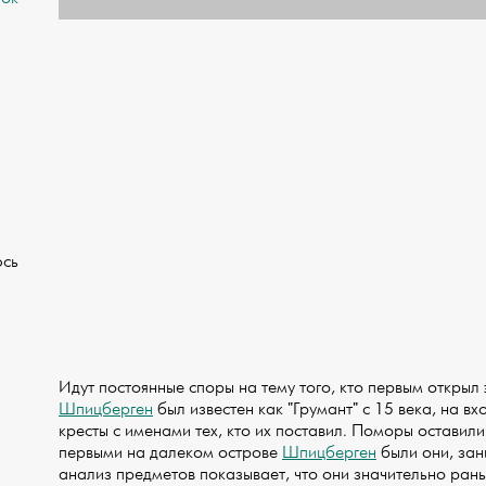
юсь
Идут постоянные споры на тему того, кто первым откры
Шпицберген
был известен как "Грумант" с 15 века, на в
кресты с именами тех, кто их поставил. Поморы оставили
первыми на далеком острове
Шпицберген
были они, за
анализ предметов показывает, что они значительно ран