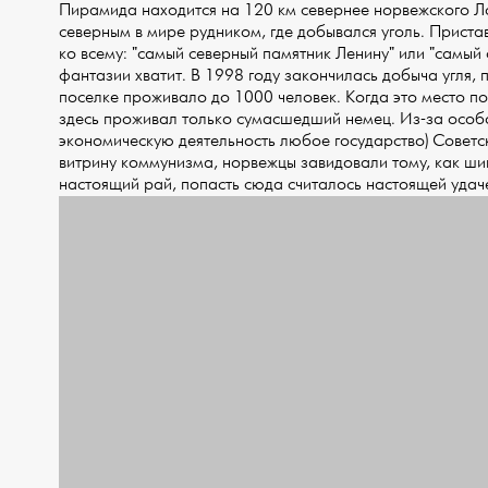
Пирамида находится на 120 км севернее норвежского Ло
северным в мире рудником, где добывался уголь. Приста
ко всему: "самый северный памятник Ленину" или "самый 
фантазии хватит. В 1998 году закончилась добыча угля,
поселке проживало до 1000 человек. Когда это место п
здесь проживал только сумасшедший немец. Из-за особо
экономическую деятельность любое государство) Советс
витрину коммунизма, норвежцы завидовали тому, как ш
настоящий рай, попасть сюда считалось настоящей удач