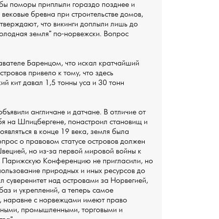
обы поморы приплыли гораздо позднее и
 вековые бревна при строительстве домов,
утверждают, что викинги доплыли лишь до
холодная земля" по-норвежски. Вопрос
вателе Баренцом, что искал кратчайший
стровов привело к тому, что здесь
й кит давал 1,5 тонны уса и 30 тонн
бъявили англичане и датчане. В отличие от
бя на Шпицбергене, понастроил становищ и
оявляться в конце 19 века, земля была
опрос о правовом статусе островов должен
вецией, но из-за первой мировой войны к
на Парижскую Конференцию не пригласили, но
пользование природных и иных ресурсов до
 суверенитет над островами за Норвегией,
баз и укреплений, а теперь самое
р, наравне с норвежцами имеют право
одными, промышленными, торговыми и