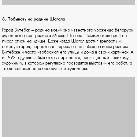
8. Побывать на родине Шагала
Город Витебск – родина всемирно известного уроженца Беларуси
художника-аванградиста Марка Шагала. Помимо живописи он
писал стихи на идише. Даже когда Шагал достиг зрелости и
покинул город, переехав в Париж, он не забыл о своем родном
Витебске и часто изображал его улицы и дома в своих картинах. А
в 1992 году здесь был открыт арт-центр, посвященный великому
художнику, в котором регулярно проводятся выставки его работ, а
также современных белорусских художников.