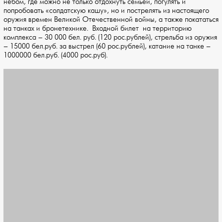
небом, где можно не только отдохнуть семьей, погулять и
попробовать «солдатскую кашу», но и пострелять из настоящего
оружия времен Великой Отечественной войны, а также покататься
на танках и бронетехнике. Входной билет на территорию
комплекса – 30 000 бел. руб. (120 рос.рублей), стрельба из оружия
– 15000 бел.руб. за выстрел (60 рос.рублей), катание на танке –
1000000 бел.руб. (4000 рос.руб).