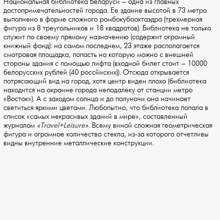
Национальная библиотека Беларуси – одна из главных
достопримечательностей города. Ее здание высотой в 73 метра
выполнено в форме сложного ромбокубооктаэдра (трехмерная
фигура из 8 треугольников и 18 квадратов). Библиотека не только
служит по своему прямому назначению (содержит огромный
книжный фонд): на самом последнем, 23 этаже располагается
смотровая площадка, попасть на которую можно с внешней
стороны здания с помощью лифта (входной билет стоит – 10000
белорусских рублей (40 россйиских)). Отсюда открывается
потрясающий вид на город, хотя центр виден плохо (библиотека
находится на окраине города неподалеку от станции метро
«Восток»). А с заходом солнца и до полуночи она начинает
светиться яркими цветами. Любопытно, что библиотека попала в
список «самых некрасивых зданий в мире», составленный
журналом
«Travel+Leisure»
. Всему виной сложная геометрическая
фигура и огромное количество стекла, из-за которого отчетливы
видны внутренние металлические конструкции.