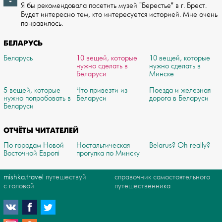
Я бы рекомендовала посетить музей "Берестье" в г. Брест.
Будет интересн­о тем, кто интересуется историей. Мне очень
понравилось.
БЕЛАРУСЬ
Беларусь
10 вещей, которые
10 вещей, которые
нужно сделать в
нужно сделать в
Беларуси
Минске
5 вещей, которые
Что привезти из
Поезда и железная
нужно попробовать в
Беларуси
дорога в Беларуси
Беларуси
ОТЧЁТЫ ЧИТАТЕЛЕЙ
По городам Новой
Ностальгическая
Belarus? Oh really?
Восточной Европі
прогулка по Минску
mishka.travel
путешествуй
справочник самостоятельного
с головой
путешественника