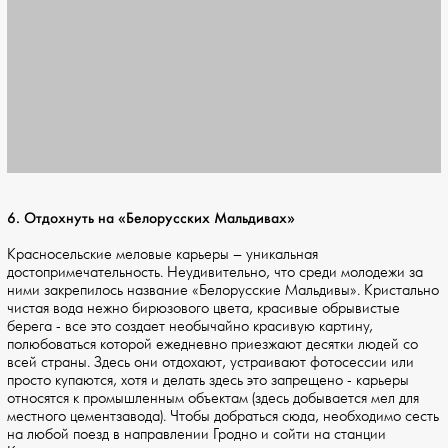
6. Отдохнуть на «Белорусских Мальдивах»
Красносельские меловые карьеры – уникальная
достопримечательность. Неудивительно, что среди молодежи за
ними закрепилось название «Белорусские Мальдивы». Кристально
чистая вода нежно бирюзового цвета, красивые обрывистые
берега - все это создает необычайно красивую картину,
полюбоваться которой ежедневно приезжают десятки людей со
всей страны. Здесь они отдохают, устраивают фотосессии или
просто купаются, хотя и делать здесь это запрещено - карьеры
относятся к промышленным объектам (здесь добывается мел для
местного цементзавода). Чтобы добраться сюда, необходимо сесть
на любой поезд в направлении Гродно и сойти на станции