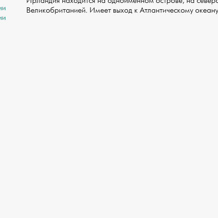
Ирландия находится на одноименном острове, на северо
ии
Великобританией. Имеет выход к Атлантическому океану
ии