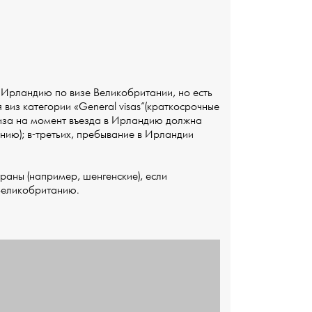
в Ирландию по визе Великобритании, но есть
я виз категории «General visas”(краткосрочные
 виза на момент въезда в Ирландию должна
нию); в-третьих, пребывание в Ирландии
раны (например, шенгенские), если
 Великобританию.