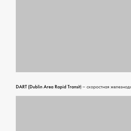
DART (Dublin Area Rapid Transit
) – скоростная железнод