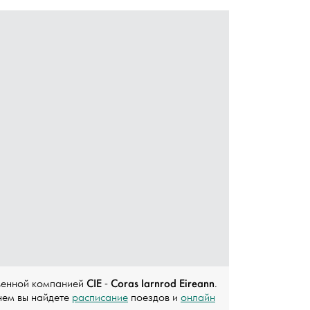
CIE
Coras Iarnrod Eireann
венной компанией
-
.
нем вы найдете
расписание
поездов и
онлайн