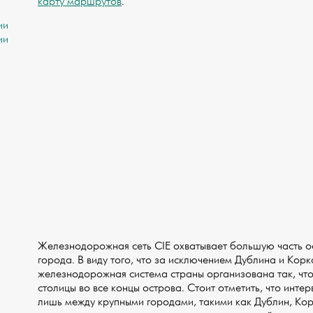
карту маршрутов
.
ии
ии
Железнодорожная сеть CIE охватывает большую часть ос
города. В виду того, что за исключением Дублина и Ко
железнодорожная система страны организована так, чт
столицы во все концы острова. Стоит отметить, что инте
лишь между крупными городами, такими как Дублин, Кор