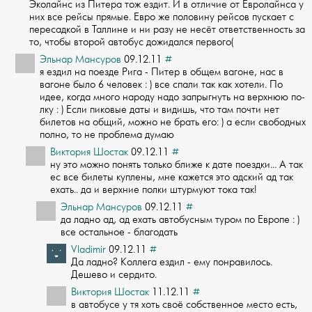
Э­колайнс из Питера тож ездит. И в отличие от Евролайнса у
них все рейсы прямые. Ев­ро же половину рейсов пускает с
пересадкой в Таллине и ни разу не несёт ответстве­нность за
то, чтобы второй автобус дожидался первого(
Эльнар Мансуров
09.12.11
#
я ездил на поезде Рига - Питер в общем вагоне, нас в
вагоне было 6 человек : ) вс­е спали так как хотели. По
идее, когда много народу надо запрыгнуть на верхнюю по­
лку : ) Если пиковые даты и видишь, что там почти нет
билетов на общий, можно не ­брать его: ) а если свободных
полно, то не проблема думаю
Виктория Шостак
09.12.11
#
ну это можно понять только ближе к дате поездки... А так
ес все билеты куплены, м­не кажется это адский ад так
ехать.. да и верхние полки штурмуют тока так!
Эльнар Мансуров
09.12.11
#
да ладно ад, ад ехать автобусным туром по Европе : )
все остальное - благодать
Vladimir
09.12.11
#
Да ладно? Коллега ездил - ему понравилось.
Дешево и сердито.
Виктория Шостак
11.12.11
#
в автобусе у тя хоть своё собственное место есть,