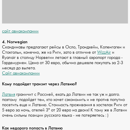
сайт авиакомпании
4. Norwegian
Скандинавы предлагают рейсы в Осло, Трондхейм, Копенгаген и
Стокгол­ьм, конечно, же из Риги, зато в отличие от
WizzAir
и
Ryanair в столицу Норвегии летают в главный аэропорт города -
Гардемуриен. Цена от 30 евро, обычно дешевле покупать за 2-3
месяца до вылета.
Сайт авиакомпании
Кому подойдет транзит через Латвию?
Латвия
граничит с Россией, ехать до Латвии не так уж и долго.
поэтому подойдет тем, кто хочет сэкономить и не против попутно
посетить еще и Латвию. Стоимость проживания в хостелах Риги от
5 евро за ночь, отелей 3* от 20 евро на двоих! К тому же в Латвии
очень сильны позиции русского языка - не потеряетесь : )
Как недорого попасть в Латвию