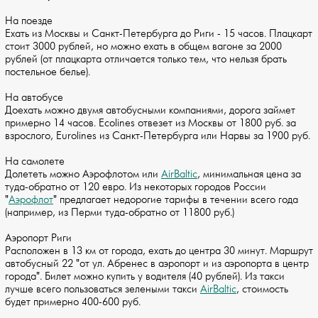
На поезде
Ехать из Москвы и Санкт-Петербурга до Риги - 15 часов. Плацкарт
стоит 3000 рублей, но можно ехать в общем вагоне за 2000
рублей (от плацкарта отличается только тем, что нельзя брать
постельное белье).
На автобусе
Доехать можно двумя автобусными компаниями, дорога займет
примерно 14 часов. Ecolines отвезет из Москвы от 1800 руб. за
взрослого, Eurolines из Санкт-Петербурга или Нарвы за 1900 руб.
На самолете
Долететь можно Аэрофлотом или
AirBaltic
, минимальная цена за
туда-обратно от 120 евро. Из некоторых городов России
"
Аэрофлот
" предлагает недорогие тарифы в течении всего года
(например, из Перми туда-обратно от 11800 руб.)
Аэропорт Риги
Расположен в 13 км от города, ехать до центра 30 минут. Маршрут
автобусный 22 "от ул. Абренес в аэропорт и из аэропорта в центр
города". Билет можно купить у водителя (40 рублей). Из такси
лучше всего пользоваться зелеными такси
AirBaltic
, стоимость
будет примерно 400-600 руб.