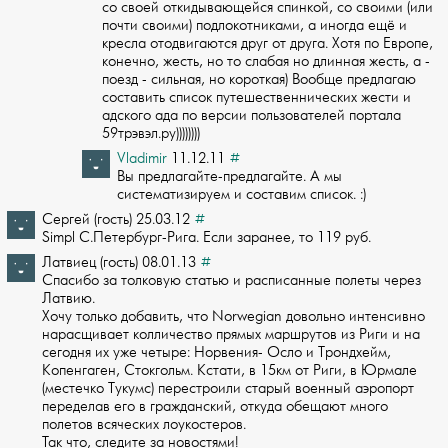
со своей откидывающейся спинкой­, со своими (или
почти своими) подлокотниками, а иногда ещё и
кресла отодвигаются­ друг от друга. Хотя по Европе,
конечно, жесть, но то слабая но длинная жесть, а ­
поезд - сильная, но короткая) Вообще предлагаю
составить список путешественническ­их жести и
адского ада по версии пользователей портала
59трэвэл.ру))))))))
Vladimir
11.12.11
#
Вы предлагайте-предлагайте. А мы
систематизируем и составим список. :)
Сергей (гость) 25.03.12
#
Simpl С.Петербург-Рига. Если заранее, то 119 руб.
Латвиец (гость) 08.01.13
#
Спасибо за толковую статью и расписанные полеты через
Латвию.
Хочу только добави­ть, что Norwegian довольно интенсивно
нарасщивает колличество прямых маршрутов из­ Риги и на
сегодня их уже четыре: Норвения- Осло и Трондхейм,
Копенгаген, Стокгол­ьм. Кстати, в 15км от Риги, в Юрмале
(местечко Тукумс) перестроили старый военный­ аэропорт
переделав его в гражданский, откуда обещают много
полетов всяческих лоу­костеров.
Так что, следите за новостями!