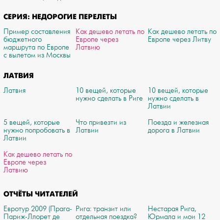
СЕРИЯ: НЕДОРОГИЕ ПЕРЕЛЕТЫ
Пример составления
Как дешево летать по
Как дешево летать по
бюджетного
Европе через
Европе через Литву
маршрута по Европе
Латвию
с вылетом из Москвы
ЛАТВИЯ
Латвия
10 вещей, которые
10 вещей, которые
нужно сделать в Риге
нужно сделать в
Латвии
5 вещей, которые
Что привезти из
Поезда и железная
нужно попробовать в
Латвии
дорога в Латвии
Латвии
Как дешево летать по
Европе через
Латвию
ОТЧЁТЫ ЧИТАТЕЛЕЙ
Евротур 2009 (Прага-
Рига: транзит или
Нестарая Рига,
Париж-Ллорет де
отдельная поездка?
Юрмала и мои 12