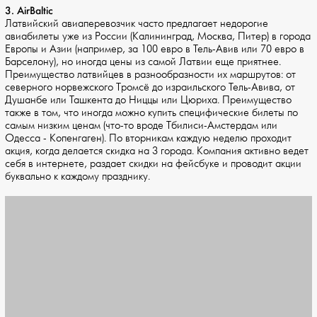
3. AirBaltic
Латвийский авиаперевозчик часто предлагает недорогие
авиабилеты уже из России (Калининград, Москва, Питер) в города
Европы и Азии (например, за 100 евро в Тель-Авив или 70 евро в
Барселону), но иногда цены из самой Латвии еще приятнее.
Преимущество латвийцев в разнообразности их маршрутов: от
северного норвежского Тромсё до израильского Тель-Авива, от
Душанбе или Ташкента до Ниццы или Цюриха. Преимущество
также в том, что иногда можно купить специфические билеты по
самым низким ценам (что-то вроде Тбилиси-Амстердам или
Одесса - Копенгаген). По вторникам каждую неделю проходит
акция, когда делается скидка на 3 города. Компания активно ведет
себя в интернете, раздает скидки на фейсбуке и проводит акции
буквально к каждому празднику.