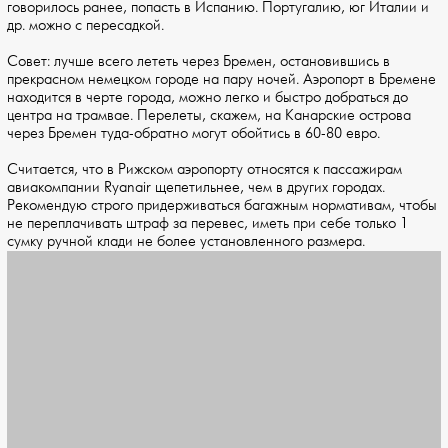
говорилось ранее, попасть в Испанию. Португалию, юг Италии и
др. можно с пересадкой.
Совет: лучше всего лететь через Бремен, остановившись в
прекрасном немецком городе на пару ночей. Аэропорт в Бремене
находится в черте города, можно легко и быстро добраться до
центра на трамвае. Перелеты, скажем, на Канарские острова
через Бремен туда-обратно могут обойтись в 60-80 евро.
Считается, что в Рижском аэропорту относятся к пассажирам
авиакомпании Ryanair щепетильнее, чем в других городах.
Рекомендую строго придерживаться багажным нормативам, чтобы
не переплачивать штраф за перевес, иметь при себе только 1
сумку ручной клади не более установленного размера.