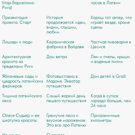
Мар-Барселона-
часов в Латвии
Рига)
Презентация
История
Хорош тот актер, что
проекта. Старт
продолжается: идем,
играет везде, кроме
видим, слышим,
сцены
любим
Лошади и люди
Керамическая
Частная пивоварня в
фабрика в Вайдаве
Цесисе
Архитектурная
Дом ветра
Лен и пчелы, крыши
красота за
и водяные лилии
пределами Риги
Яблоневые сады и
Фотовыставка в
Дом детей в Graši
щедрость латвийских
Мадоне. Экватор
фермеров
путешествия
Тишина латвийского
Самый жаркий день
Когда в сутках
леса
пешего путешествия
гораздо больше, чем
24 часа
Олеся Судьер и ее
Гремучие леса и
Приграничные
шкатулка красоты
вкусное мороженое.
километры
Это все про Латвию