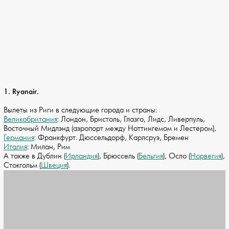
1. Ryanair.
Вылеты из Риги в следующие города и страны:
Великобритания
: Лондон, Бристоль, Глазго, Лидс, Ливерпуль,
Восточный Мидлэнд (аэропорт между Ноттингемом и Лестером),
Германия
: Франкфурт. Дюссельдорф, Карлсруэ, Бремен
Италия
: Милан, Рим
А также в Дублин (
Ирландия
), Брюссель (
Бельгия
), Осло (
Норвегия
),
Стокгольм (
Швеция
).