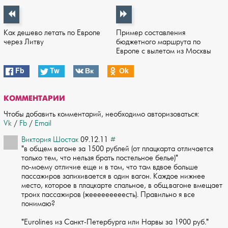
Как дешево летать по Европе
Пример составления
через Литву
бюджетного маршрута по
Европе с вылетом из Москвы
Fb
Tw
Вк
Оk
КОММЕНТАРИИ
Чтобы добавить комментарий, необходимо авторизоваться:
Vk
/
Fb
/
Email
Виктория Шостак
09.12.11
#
"в общем вагоне за 1500 рублей (от плацкарта отличается
только тем, что нель­зя брать постельное белье)"
по-моему отличие еще и в том, что там вдвое бол­ьше
пассажиров запихивается в один вагон. Каждое нижнее
место, которое в плацкарт­е спальное, в общ.вагоне вмещает
троих пассажиров (жееееееееесть). Правильно я вс­е
понимаю?
"Eurolines из Санкт-Петербурга или Нарвы за 1900 руб."