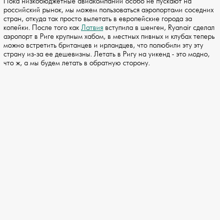
Пока низкобюджетные авиакомпании особо не пускают на
российский рынок, мы можем пользоваться аэропортами соседних
стран, откуда так просто вылетать в европейские города за
копейки. После того как
Латвия
вступила в шенген, Ryanair сделал
аэропорт в Риге крупным хабом, в местных пивных и клубах теперь
можно встретить британцев и ирландцев, что полюбили эту эту
страну из-за ее дешевизны. Летать в Ригу на уикенд - это модно,
что ж, а мы будем летать в обратную сторону.