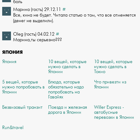
боль
Марина (гость) 29.12.11
#
Все, кина не будет. Читала статью о том, что все отменяется
(денег не выделили).
Oleg (гость) 04.02.12
#
Марина,ты серьезно???
ЯПОНИЯ
Япония
10 вещей, которые
10 вещей, которые
нужно сделать в
нужно сделать в
Японии
Токио
5 вещей, которые
Блюда, которые
Что привезти из
нужно попробовать в
обязательно надо
Японии
Японии
попробовать на
Гавайях
Безвизовый транзит
Поезда и железная
Willer Express -
дорога в Японии
автобусные
перевозки в Японии
Run&travel