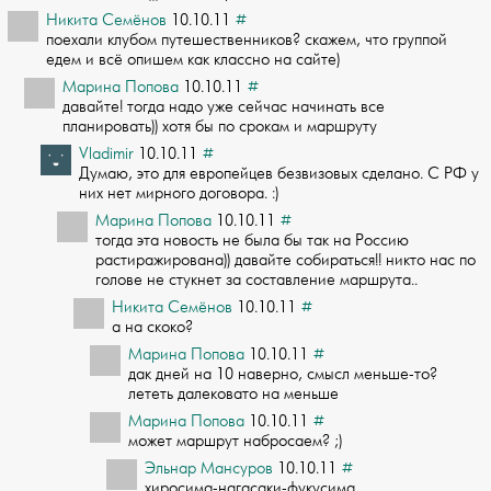
Никита Семёнов
10.10.11
#
поехали клубом путешественников? скажем, что группой
едем и всё опишем как классн­о на сайте)
Марина Попова
10.10.11
#
давайте! тогда надо уже сейчас начинать все
планировать)) хотя бы по срокам и мар­шруту
Vladimir
10.10.11
#
Думаю, это для европейцев безвизовых сделано. С РФ у
них нет мирного договора. :)
Марина Попова
10.10.11
#
тогда эта новость не была бы так на Россию
растиражирована)) давайте собираться!!­ никто нас по
голове не стукнет за составление маршрута..
Никита Семёнов
10.10.11
#
а на скоко?
Марина Попова
10.10.11
#
дак дней на 10 наверно, смысл меньше-то?
лететь далековато на меньше
Марина Попова
10.10.11
#
может маршрут набросаем? ;)
Эльнар Мансуров
10.10.11
#
хиросима-нагасаки-фукусима