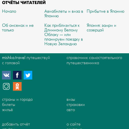
ОТЧЁТЫ ЧИТАТЕЛЕЙ
Начало
Авиабилеты и виза в
Прибытие в Японию
Японию
Об онсенах и не
Как приблизиться к
Япония: замри и
только
Длинному Белому
созерцай
Облаку — или
планируем поездку в
Новую Зеландию
mishka.travel
путешествуй
справочник самостоятельного
с головой
путешественника
страны и города
визы
билеты
страховки
жильё
авто
добавить отчёт
о сайте