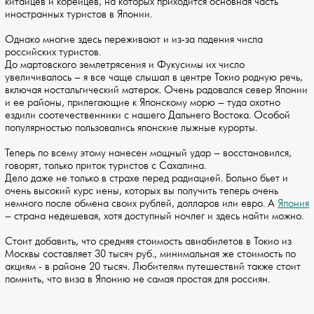
китайцев и корейцев, на которых приходится основная часть
иностранных туристов в Японии.
Однако многие здесь переживают и из-за падения числа
российских туристов.
До мартовского землетрясения и Фукусимы их число
увеличивалось – я все чаще слышал в центре Токио родную речь,
включая ностальгический матерок. Очень радовался север Японии
и ее районы, прилегающие к Японскому морю – туда охотно
ездили соотечественники с нашего Дальнего Востока. Особой
популярностью пользовались японские лыжные курорты.
Теперь по всему этому нанесен мощный удар – восстановился,
говорят, только приток туристов с Сахалина.
Дело даже не только в страхе перед радиацией. Больно бьет и
очень высокий курс иены, которых вы получить теперь очень
немного после обмена своих рублей, долларов или евро. А
Япония
– страна недешевая, хотя доступный ночлег и здесь найти можно.
Стоит добавить, что средняя стоимость авиабилетов в Токио из
Москвы составляет 30 тысяч руб., минимальная же стоимость по
акциям - в районе 20 тысяч. Любителям путешествий также стоит
помнить, что виза в Японию не самая простая для россиян.