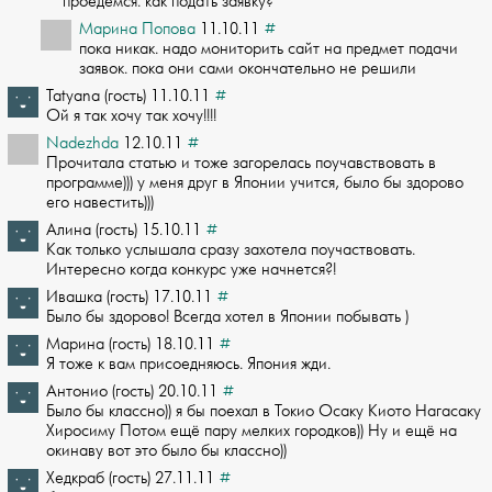
проедемся. как подать заявку?
Марина Попова
11.10.11
#
пока никак. надо мониторить сайт на предмет подачи
заявок. пока они сами окончате­льно не решили
Tatyana (гость) 11.10.11
#
Ой я так хочу так хочу!!!!
Nadezhda
12.10.11
#
Прочитала статью и тоже загорелась поучавствовать в
программе))) у меня друг в Яп­онии учится, было бы здорово
его навестить)))
Алина (гость) 15.10.11
#
Как только услышала сразу захотела поучаствовать.
Интересно когда конкурс уже нач­нется?!
Ивашка (гость) 17.10.11
#
Было бы здорово! Всегда хотел в Японии побывать )
Марина (гость) 18.10.11
#
Я тоже к вам присоедняюсь. Япония жди.
Антонио (гость) 20.10.11
#
Было бы классно)) я бы поехал в Токио Осаку Киото Нагасаку
Хиросиму Потом ещё пар­у мелких городков)) Ну и ещё на
окинаву вот это было бы классно))
Хедкраб (гость) 27.11.11
#