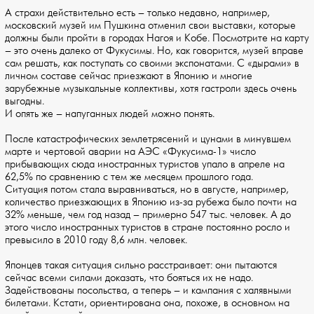
А страхи действительно есть – только недавно, например,
московский музей им Пушкина отменил свои выставки, которые
должны были пройти в городах Нагоя и Кобе. Посмотрите на карту
– это очень далеко от Фукусимы. Но, как говорится, музей вправе
сам решать, как поступать со своими экспонатами. С «дырами» в
личном составе сейчас приезжают в Японию и многие
зарубежные музыкальные коллективы, хотя гастроли здесь очень
выгодны.
И опять же – напуганных людей можно понять.
После катастрофических землетрясений и цунами в минувшем
марте и чертовой аварии на АЭС «Фукусима-1» число
прибывающих сюда иностранных туристов упало в апреле на
62,5% по сравнению с тем же месяцем прошлого года.
Ситуация потом стала выравниваться, но в августе, например,
количество приезжающих в Японию из-за рубежа было почти на
32% меньше, чем год назад – примерно 547 тыс. человек. А до
этого число иностранных туристов в стране постоянно росло и
превысило в 2010 году 8,6 млн. человек.
Японцев такая ситуация сильно расстраивает: они пытаются
сейчас всеми силами доказать, что бояться их не надо.
Задействованы посольства, а теперь – и кампания с халявными
билетами. Кстати, ориентирована она, похоже, в основном на