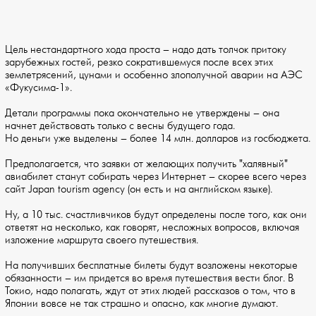
Цель нестандартного хода проста – надо дать толчок притоку
зарубежных гостей, резко сократившемуся после всех этих
землетрясений, цунами и особенно злополучной аварии на АЭС
«Фукусима-1».
Детали программы пока окончательно не утверждены – она
начнет действовать только с весны будущего года.
Но деньги уже выделены – более 14 млн. долларов из госбюджета.
Предполагается, что заявки от желающих получить "халявный"
авиабилет станут собирать через Интернет – скорее всего через
сайт Japan tourism agency (он есть и на английском языке).
Ну, а 10 тыс. счастливчиков будут определены после того, как они
ответят на несколько, как говорят, несложных вопросов, включая
изложение маршрута своего путешествия.
На получивших бесплатные билеты будут возложены некоторые
обязанности – им придется во время путешествия вести блог. В
Токио, надо полагать, ждут от этих людей рассказов о том, что в
Японии вовсе не так страшно и опасно, как многие думают.