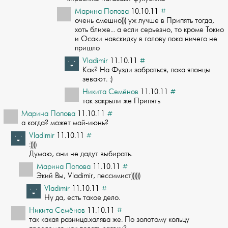
Марина Попова
10.10.11
#
очень смешно))) уж лучше в Припять тогда,
хоть ближе... а если серьезно, то кроме­ Токио
и Осаки навскидку в голову пока ничего не
пришло
Vladimir
11.10.11
#
Как? На Фузди забраться, пока японцы
зевают. :)
Никита Семёнов
11.10.11
#
так закрыли же Припять
Марина Попова
11.10.11
#
а когда? может май-июнь?
Vladimir
11.10.11
#
:))))
Думаю, они не дадут выбирать.
Марина Попова
11.10.11
#
Экий Вы, Vladimir, пессимист))))))
Vladimir
11.10.11
#
Ну да, есть такое дело.
Никита Семёнов
11.10.11
#
так какая разница.халява же. По золотому кольцу