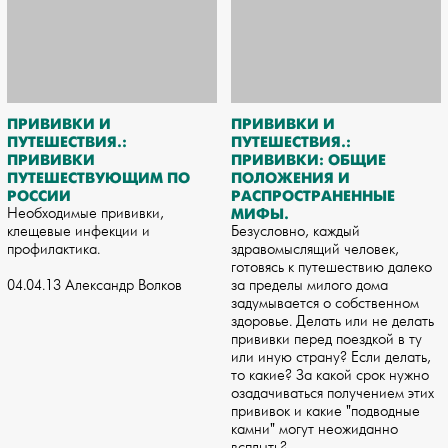
ПРИВИВКИ И
ПРИВИВКИ И
ПУТЕШЕСТВИЯ.:
ПУТЕШЕСТВИЯ.:
ПРИВИВКИ
ПРИВИВКИ: ОБЩИЕ
ПУТЕШЕСТВУЮЩИМ ПО
ПОЛОЖЕНИЯ И
РОССИИ
РАСПРОСТРАНЕННЫЕ
Необходимые прививки,
МИФЫ.
клещевые инфекции и
Безусловно, каждый
профилактика.
здравомыслящий человек,
готовясь к путешествию далеко
04.04.13 Александр Волков
за пределы милого дома
задумывается о собственном
здоровье. Делать или не делать
прививки перед поездкой в ту
или иную страну? Если делать,
то какие? За какой срок нужно
озадачиваться получением этих
прививок и какие "подводные
камни" могут неожиданно
всплыть?