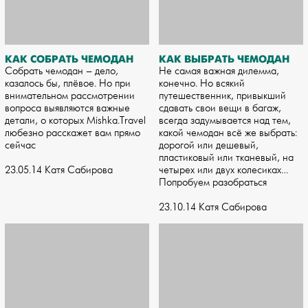
КАК СОБРАТЬ ЧЕМОДАН
КАК ВЫБРАТЬ ЧЕМОДАН
Собрать чемодан – дело,
Не самая важная дилемма,
казалось бы, плёвое. Но при
конечно. Но всякий
внимательном рассмотрении
путешественник, привыкший
вопроса выявляются важные
сдавать свои вещи в багаж,
детали, о которых Mishka.Travel
всегда задумывается над тем,
любезно расскажет вам прямо
какой чемодан всё же выбрать:
сейчас
дорогой или дешевый,
пластиковый или тканевый, на
23.05.14 Катя Сабирова
четырех или двух колесиках…
Попробуем разобраться
23.10.14 Катя Сабирова