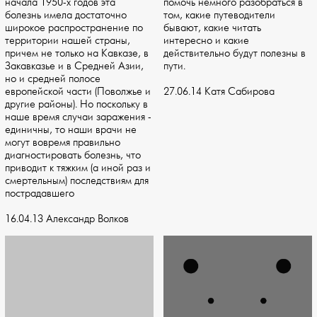
начала 1950-х годов эта
помочь немного разобраться в
болезнь имела достаточно
том, какие путеводители
широкое распространение по
бывают, какие читать
территории нашей страны,
интересно и какие
причем не только на Кавказе, в
действительно будут полезны в
Закавказье и в Средней Азии,
пути.
но и средней полосе
европейской части (Поволжье и
27.06.14 Катя Сабирова
другие районы). Но поскольку в
наше время случаи заражения -
единичны, то наши врачи не
могут вовремя правильно
диагностировать болезнь, что
приводит к тяжким (а иной раз и
смертельным) последствиям для
пострадавшего
16.04.13 Александр Волков