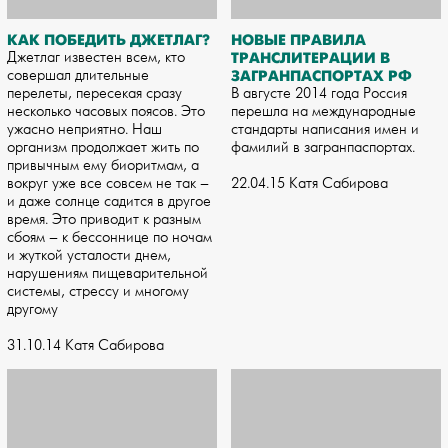
КАК ПОБЕДИТЬ ДЖЕТЛАГ?
НОВЫЕ ПРАВИЛА
Джетлаг известен всем, кто
ТРАНСЛИТЕРАЦИИ В
совершал длительные
ЗАГРАНПАСПОРТАХ РФ
перелеты, пересекая сразу
В августе 2014 года Россия
несколько часовых поясов. Это
перешла на международные
ужасно неприятно. Наш
стандарты написания имен и
организм продолжает жить по
фамилий в загранпаспортах.
привычным ему биоритмам, а
вокруг уже все совсем не так –
22.04.15 Катя Сабирова
и даже солнце садится в другое
время. Это приводит к разным
сбоям – к бессоннице по ночам
и жуткой усталости днем,
нарушениям пищеварительной
системы, стрессу и многому
другому
31.10.14 Катя Сабирова