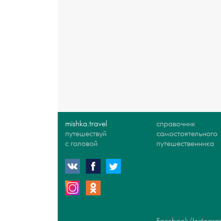
mishka.travel
справочник
путешествуй
самостоятельного
с головой
путешественника