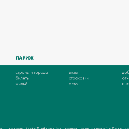
ПАРИЖ
страны и города
визы
доб
билеты
страховки
отч
жильё
авто
ин