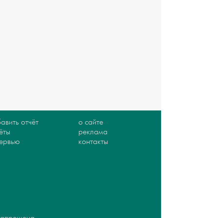
авить отчёт
о сайте
ёты
реклама
тервью
контакты