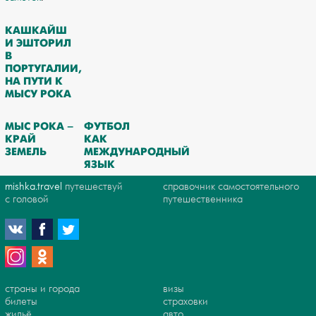
КАШКАЙШ
И ЭШТОРИЛ
В
ПОРТУГАЛИИ,
НА ПУТИ К
МЫСУ РОКА
МЫС РОКА –
ФУТБОЛ
КРАЙ
КАК
ЗЕМЕЛЬ
МЕЖДУНАРОДНЫЙ
ЯЗЫК
mishka.travel
путешествуй
справочник самостоятельного
с головой
путешественника
страны и города
визы
билеты
страховки
жильё
авто