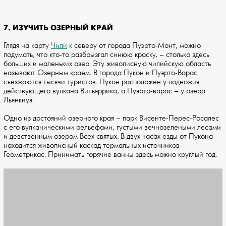
7. ИЗУЧИТЬ ОЗЕРНЫЙ КРАЙ
Глядя на карту
Чили
к северу от города Пуэрто-Монт, можно
подумать, что кто-то разбрызгал синюю краску, – столько здесь
больших и маленьких озер. Эту живописную чилийскую область
называют Озерным краем. В города Пукон и Пуэрто-Варас
съезжаются тысячи туристов. Пукон расположен у подножия
действующего вулкана Вильяррика, а Пуэрто-варас – у озера
Льянкиуэ.
Одно из достояний озерного края – парк Висенте-Перес-Росалес
с его вулканическими рельефами, густыми вечнозелеными лесами
и девственным озером Всех святых. В двух часах езды от Пукона
находится живописный каскад термальных источников
Геометрикас. Принимать горячие ванны здесь можно круглый год.