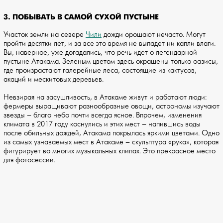
3. ПОБЫВАТЬ В САМОЙ СУХОЙ ПУСТЫНЕ
Участок земли на севере
Чили
дожди орошают нечасто. Могут
пройти десятки лет, и за все это время не выпадет ни капли влаги.
Вы, наверное, уже догадались, что речь идет о легендарной
пустыне Атакама. Зеленым цветом здесь окрашены только оазисы,
где произрастают галерейные леса, состоящие из кактусов,
акаций и мескитовых деревьев.
Невзирая на засушливость, в Атакаме живут и работают люди:
фермеры выращивают разнообразные овощи, астрономы изучают
звезды – благо небо почти всегда ясное. Впрочем, изменения
климата в 2017 году коснулись и этих мест – напившись воды
после обильных дождей, Атакама покрылась яркими цветами. Одно
из самых узнаваемых мест в Атакаме – скульптура «рука», которая
фигурирует во многих музыкальных клипах. Это прекрасное место
для фотосессии.