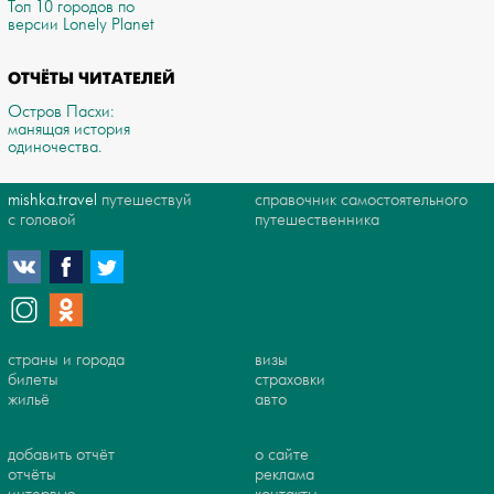
Топ 10 городов по
версии Lonely Planet
ОТЧЁТЫ ЧИТАТЕЛЕЙ
Остров Пасхи:
манящая история
одиночества.
mishka.travel
путешествуй
справочник самостоятельного
с головой
путешественника
страны и города
визы
билеты
страховки
жильё
авто
добавить отчёт
о сайте
отчёты
реклама