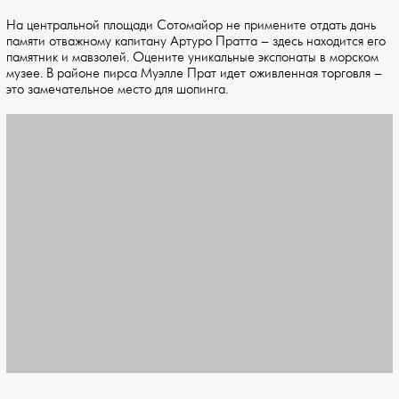
На центральной площади Сотомайор не примените отдать дань
памяти отважному капитану Артуро Пратта – здесь находится его
памятник и мавзолей. Оцените уникальные экспонаты в морском
музее. В районе пирса Муэлле Прат идет оживленная торговля –
это замечательное место для шопинга.