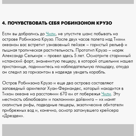
4. ПОЧУВСТВОВАТЬ СЕБЯ РОБИНЗОНОМ КРУЗО
Если вы добрались до
Чили
, не упустите шанс побывать на
острове Робинзона Крузо. После двух часов полета над Тихим
океаном вас встретит узнаваемый пейзаж – гористый рельеф и
пышная тропическая растительность. Прототип Крузо – моряк
Александр Селькирк – провел здесь 5 лет. Осмотрите старинный
испанский форт, знаменитую пещеру, в которой отшельник нашел
пристанище, поднимитесь на наблюдательную площадку, откуда
он следил за горизонтом в надежде увидеть корабль.
Остров Робинзона Крузо и еще два острова составляют
заповедный архипелаг Хуан-Фернандес, который находится в
Тихом океане на расстоянии 670 км от побережья
Чили
. Эту
местность облюбовали и поклонники дайвинга – их манят
скалистые рифы, подводные пещеры, экзотические обитатели
прибрежных вод и, конечно, осмотр затонувшего крейсера
«Дрезден».