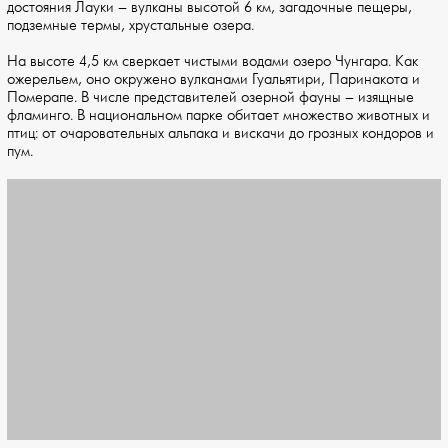
достояния Лауки – вулканы высотой 6 км, загадочные пещеры,
подземные термы, хрустальные озера.
На высоте 4,5 км сверкает чистыми водами озеро Чунгара. Как
ожерельем, оно окружено вулканами Гуальятири, Паринакота и
Померапе. В числе представителей озерной фауны – изящные
фламинго. В национальном парке обитает множество животных и
птиц: от очаровательных альпака и вискачи до грозных кондоров и
пум.