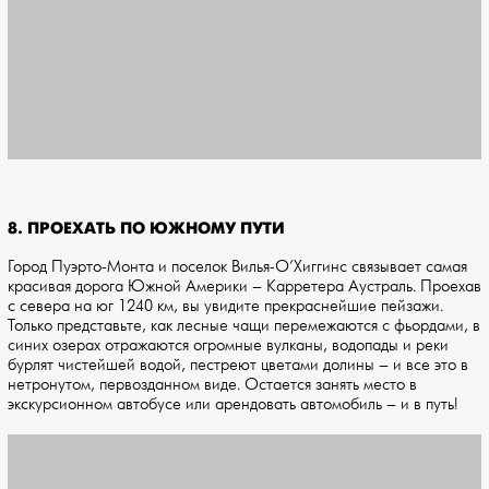
8. ПРОЕХАТЬ ПО ЮЖНОМУ ПУТИ
Город Пуэрто-Монта и поселок Вилья-О’Хиггинс связывает самая
красивая дорога Южной Америки – Карретера Аустраль. Проехав
с севера на юг 1240 км, вы увидите прекраснейшие пейзажи.
Только представьте, как лесные чащи перемежаются с фьордами, в
синих озерах отражаются огромные вулканы, водопады и реки
бурлят чистейшей водой, пестреют цветами долины – и все это в
нетронутом, первозданном виде. Остается занять место в
экскурсионном автобусе или арендовать автомобиль – и в путь!