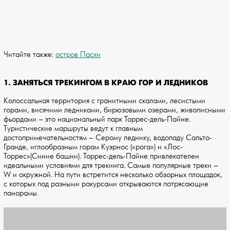
Читайте также:
остров Пасхи
1. ЗАНЯТЬСЯ ТРЕКИНГОМ В КРАЮ ГОР И ЛЕДНИКОВ
Колоссальная территория с гранитными скалами, лесистыми
горами, висячими ледниками, бирюзовыми озерами, живописными
фьордами – это национальный парк Торрес-дель-Пайне.
Туристические маршруты ведут к главным
достопримечательностям – Серому леднику, водопаду Сальто-
Гранде, иглообразным горам Куэрнос («рога») и «Лос-
Торрес»(Синие башни). Торрес-дель-Пайне привлекателен
идеальными условиями для трекинга. Самые популярные треки –
W и окружной. На пути встретится несколько обзорных площадок,
с которых под разными ракурсами открываются потрясающие
панорамы.