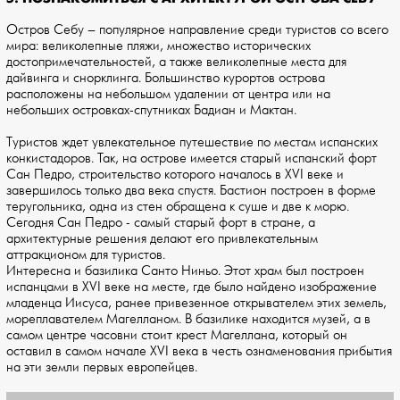
Остров Себу – популярное направление среди туристов со всего
мира: великолепные пляжи, множество исторических
достопримечательностей, а также великолепные места для
дайвинга и снорклинга. Большинство курортов острова
расположены на небольшом удалении от центра или на
небольших островках-спутниках Бадиан и Мактан.
Туристов ждет увлекательное путешествие по местам испанских
конкистадоров. Так, на острове имеется старый испанский форт
Сан Педро, строительство которого началось в XVI веке и
завершилось только два века спустя. Бастион построен в форме
теругольника, одна из стен обращена к суше и две к морю.
Сегодня Сан Педро - самый старый форт в стране, а
архитектурные решения делают его привлекательным
аттракционом для туристов.
Интересна и базилика Санто Ниньо. Этот храм был построен
испанцами в XVI веке на месте, где было найдено изображение
младенца Иисуса, ранее привезенное открывателем этих земель,
мореплавателем Магелланом. В базилике находится музей, а в
самом центре часовни стоит крест Магеллана, который он
оставил в самом начале XVI века в честь ознаменования прибытия
на эти земли первых европейцев.