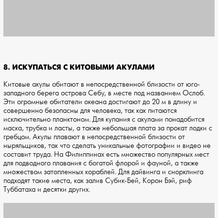
8. ИСКУПАТЬСЯ С КИТОВЫМИ АКУЛАМИ
Китовые акулы обитают в непосредственной близости от юго-
западного берега острова Себу, в месте под названием Ослоб.
Эти огромные обитатели океана достигают до 20 м в длину и
совершенно безопасны для человека, так как питаются
исключительно планктоном. Для купания с акулами понадобится
маска, трубка и ласты, а также небольшая плата за прокат лодки с
гребцом. Акулы плавают в непосредственной близости от
ныряльщиков, так что сделать уникальные фотографии и видео не
составит труда. На Филиппинах есть множество популярных мест
для подводного плавания с богатой флорой и фауной, а также
множеством затопленных кораблей. Для дайвинга и снорклинга
подходят такие места, как залив Субик-Бей, Корон Бэй, риф
Туббатаха и десятки других.