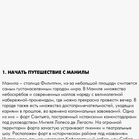
1. НАЧАТЬ ПУТЕШЕСТВИЕ С МАНИЛЫ
Манила – столица Филиппин, из-за небольшой площади считается
самым густонаселенным городом мира. В Маниле множество
небоскрёбов и современных моллов наряду с великолепной
набережной-променадом, где можно прекрасно провести вечер. В
городе также есть множество достопримечательностей, уходящих
корнями в прошлое, во времена колониальных завоеваний. Одна
из них – форт Сантьяго, построенный испанскими конкистадорами
под руководством Мигеля Лопеса де Легаспи. На огромной
территории форта зачастую устраивают пикники и театральные
шоу. Расположен форт в историческом районе под названием