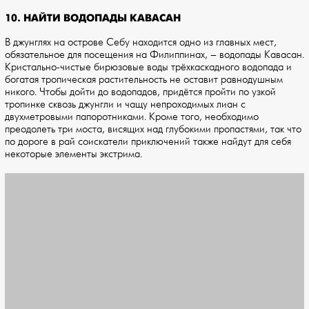
10. НАЙТИ ВОДОПАДЫ КАВАСАН
В джунглях на острове Себу находится одно из главных мест,
обязательное для посещения на Филиппинах, – водопады Кавасан.
Кристально-чистые бирюзовые воды трёхкаскадного водопада и
богатая тропическая растительность не оставит равнодушным
никого. Чтобы дойти до водопадов, придётся пройти по узкой
тропинке сквозь джунгли и чащу непроходимых лиан с
двухметровыми папоротниками. Кроме того, необходимо
преодолеть три моста, висящих над глубокими пропастями, так что
по дороге в рай соискатели приключений также найдут для себя
некоторые элементы экстрима.