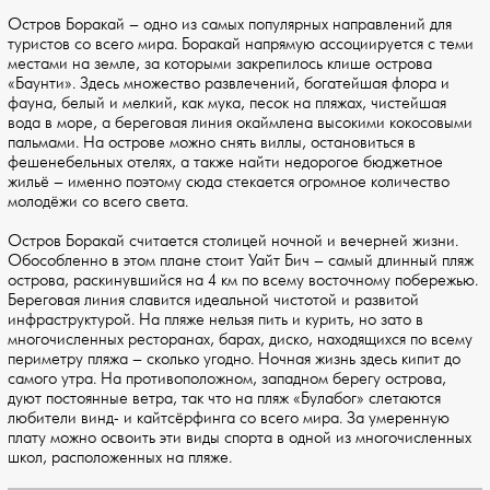
Остров Боракай – одно из самых популярных направлений для
туристов со всего мира. Боракай напрямую ассоциируется с теми
местами на земле, за которыми закрепилось клише острова
«Баунти». Здесь множество развлечений, богатейшая флора и
фауна, белый и мелкий, как мука, песок на пляжах, чистейшая
вода в море, а береговая линия окаймлена высокими кокосовыми
пальмами. На острове можно снять виллы, остановиться в
фешенебельных отелях, а также найти недорогое бюджетное
жильё – именно поэтому сюда стекается огромное количество
молодёжи со всего света.
Остров Боракай считается столицей ночной и вечерней жизни.
Обособленно в этом плане стоит Уайт Бич – самый длинный пляж
острова, раскинувшийся на 4 км по всему восточному побережью.
Береговая линия славится идеальной чистотой и развитой
инфраструктурой. На пляже нельзя пить и курить, но зато в
многочисленных ресторанах, барах, диско, находящихся по всему
периметру пляжа – сколько угодно. Ночная жизнь здесь кипит до
самого утра. На противоположном, западном берегу острова,
дуют постоянные ветра, так что на пляж «Булабог» слетаются
любители винд- и кайтсёрфинга со всего мира. За умеренную
плату можно освоить эти виды спорта в одной из многочисленных
школ, расположенных на пляже.