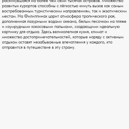
раскинувшаяся на более чем семи тысячах островов. Множество
развитых курортов способны с лёгкостью кинуть вызов как самым
востребованным туристическим направлениям, так и экзотическим
местам. На Филиппинах царит атмосфера тропического рая,
дополненная лазурными водами океана, белым песочком на пляже
и изумрудными кокосовыми пальмами, создающими идеальную
картинку для отдыха. Здесь великолепная кухня, климат и
множество достопримечательностей, которые наряду с активным
отдыхом оставят незабываемые впечатления у каждого, кто
отправится в путешествие в эту страну.