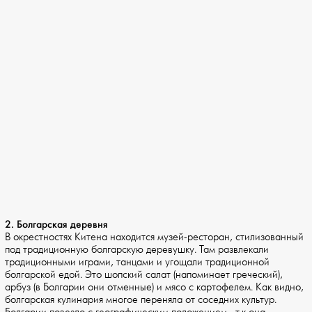
2. Болгарская деревня
В окрестностях Китена находится музей-ресторан, стилизованный
под традиционную болгарскую деревушку. Там развлекали
традиционными играми, танцами и угощали традиционной
болгарской едой. Это шопский салат (напоминает греческий),
арбуз (в Болгарии они отменные) и мясо с картофелем. Как видно,
болгарская кулинария многое переняла от соседних культур.