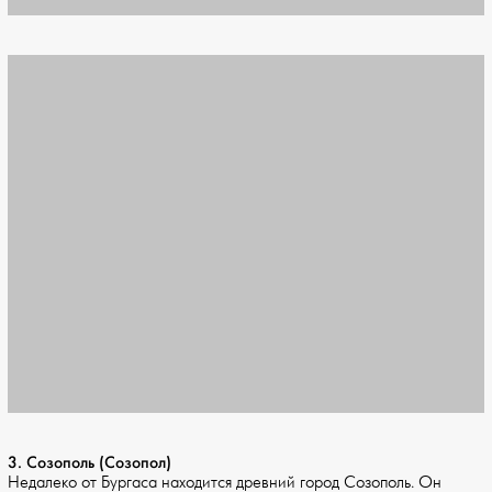
3. Созополь (Созопол)
Недалеко от Бургаса находится древний город Созополь. Он