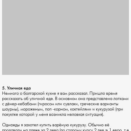
5. Уличная еда
Немного о болгарской кухне я вам рассказал. Пришло время
рассказать об уличной еде. В основном она представлена лотками
с дёнер-кебабами (гиросом или сувлаки, греческие варианты
шаурмы), мороженым, поп -корном, коктейлями и кукурузой (при
покукпке которой у меня возникла неловкая ситуация).
Однажды я захотел купить варёную кукурузу. Обычно её
продавали на пляже за 2 лева (по старому курсу 2 лев ≈ 1 евро, т.е