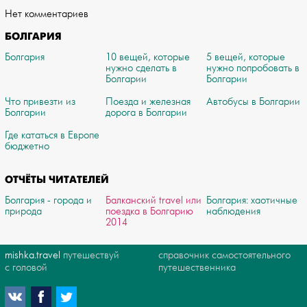
Нет комментариев
БОЛГАРИЯ
Болгария
10 вещей, которые
5 вещей, которые
нужно сделать в
нужно попробовать в
Болгарии
Болгарии
Что привезти из
Поезда и железная
Автобусы в Болгарии
Болгарии
дорога в Болгарии
Где кататься в Европе
бюджетно
ОТЧЁТЫ ЧИТАТЕЛЕЙ
Болгария - города и
Балканский travel или
Болгария: хаотичные
природа
поездка в Болгарию
наблюдения
2014
mishka.travel
путешествуй
справочник самостоятельного
с головой
путешественника