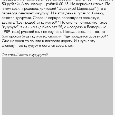
50 рублей). А по новому – рублей 60-65. Но вернёмся к теме. По
пляжу ходил продавец, кричащий "Царевица! Царевица!" (что в
переводе означает кукурузу). И в этот день я, гуляя по Китену,
захотел кукурузки. Спросил первую попавшуюся прохожую,
дескать: "Где продаётся кукуруза? " Но она не поняла, что такое
"кукуруза", т.к ей на вид было лет 25, а молодёжь в Болгарии (с
1989 года) русский язык не изучает. Потом, вспомнив , как на
болгарском будет кукуруза, спросил: "Где продается царевица? "
Она наконец-то поняла и показала дорогу. И я купил эту
злополучную кукурузу и остался довольным.
Тот самый лоток с кукурузой