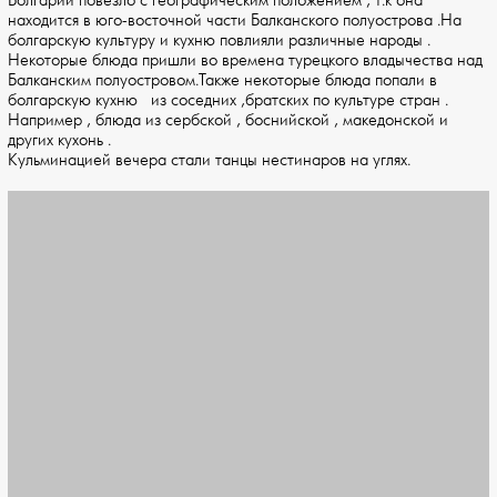
Болгарии повезло с географическим положением , т.к она
находится в юго-восточной части Балканского полуострова .На
болгарскую культуру и кухню повлияли различные народы .
Некоторые блюда пришли во времена турецкого владычества над
Балканским полуостровом.Также некоторые блюда попали в
болгарскую кухню из соседних ,братских по культуре стран .
Например , блюда из сербской , боснийской , македонской и
других кухонь .
Кульминацией вечера стали танцы нестинаров на углях.