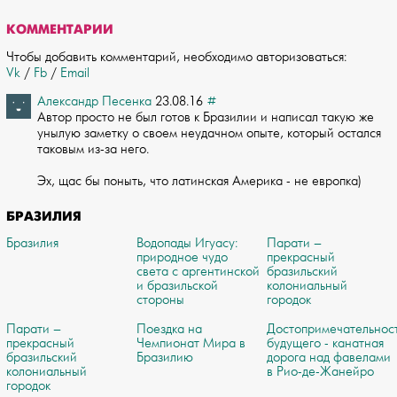
КОММЕНТАРИИ
Чтобы добавить комментарий, необходимо авторизоваться:
Vk
/
Fb
/
Email
Александр Песенка
23.08.16
#
Автор просто не был готов к Бразилии и написал такую же
унылую заметку о своем не­удачном опыте, который остался
таковым из-за него.
Эх, щас бы поныть, что лати­нская Америка - не европка)
БРАЗИЛИЯ
Бразилия
Водопады Игуасу:
Парати –
природное чудо
прекрасный
света с аргентинской
бразильский
и бразильской
колониальный
стороны
городок
Парати –
Поездка на
Достопримечательнос
прекрасный
Чемпионат Мира в
будущего - канатная
бразильский
Бразилию
дорога над фавелами
колониальный
в Рио-де-Жанейро
городок