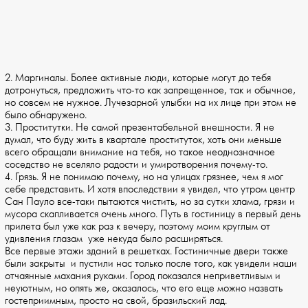
2. Маргиналы. Более активные люди, которые могут до тебя
дотронуться, предложить что-то как запрещенное, так и обычное,
но совсем не нужное. Лучезарной улыбки на их лице при этом не
было обнаружено.
3. Проститутки. Не самой презентабельной внешности. Я не
думал, что буду жить в квартале проституток, хоть они меньше
всего обращали внимание на тебя, но такое неоднозначное
соседство не вселяло радости и умиротворения почему-то.
4. Грязь. Я не понимаю почему, но на улицах грязнее, чем я мог
себе представить. И хотя впоследствии я увидел, что утром центр
Сан Пауло все-таки пытаются чистить, но за сутки хлама, грязи и
мусора скапливается очень много. Путь в гостиницу в первый день
прилета был уже как раз к вечеру, поэтому моим круглым от
удивления глазам уже некуда было расширяться.
Все первые этажи зданий в решетках. Гостиничные двери также
были закрыты и пустили нас только после того, как увидели наши
отчаянные махания руками. Город показался неприветливым и
неуютным, но опять же, оказалось, что его еще можно назвать
гостеприимным, просто на свой, бразильский лад.