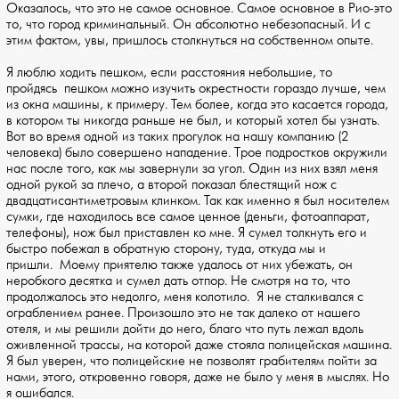
Оказалось, что это не самое основное. Самое основное в Рио-это
то, что город криминальный. Он абсолютно небезопасный. И с
этим фактом, увы, пришлось столкнуться на собственном опыте.
Я люблю ходить пешком, если расстояния небольшие, то
пройдясь пешком можно изучить окрестности гораздо лучше, чем
из окна машины, к примеру. Тем более, когда это касается города,
в котором ты никогда раньше не был, и который хотел бы узнать.
Вот во время одной из таких прогулок на нашу компанию (2
человека) было совершено нападение. Трое подростков окружили
нас после того, как мы завернули за угол. Один из них взял меня
одной рукой за плечо, а второй показал блестящий нож с
двадцатисантиметровым клинком. Так как именно я был носителем
сумки, где находилось все самое ценное (деньги, фотоаппарат,
телефоны), нож был приставлен ко мне. Я сумел толкнуть его и
быстро побежал в обратную сторону, туда, откуда мы и
пришли. Моему приятелю также удалось от них убежать, он
неробкого десятка и сумел дать отпор. Не смотря на то, что
продолжалось это недолго, меня колотило. Я не сталкивался с
ограблением ранее. Произошло это не так далеко от нашего
отеля, и мы решили дойти до него, благо что путь лежал вдоль
оживленной трассы, на которой даже стояла полицейская машина.
Я был уверен, что полицейские не позволят грабителям пойти за
нами, этого, откровенно говоря, даже не было у меня в мыслях. Но
я ошибался.