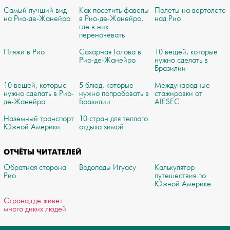
Самый лучший вид
Как посетить фавелы
Полеты на вертолете
на Рио-де-Жанейро
в Рио-де-Жанейро,
над Рио
где в них
переночевать
Пляжи в Рио
Сахарная Голова в
10 вещей, которые
Рио-де-Жанейро
нужно сделать в
Бразилии
10 вещей, которые
5 блюд, которые
Международные
нужно сделать в Рио-
нужно попробовать в
стажировки от
де-Жанейро
Бразилии
AIESEC
Наземный транспорт
10 стран для теплого
Южной Америки.
отдыха зимой
ОТЧЁТЫ ЧИТАТЕЛЕЙ
Обратная сторона
Водопады Игуасу
Калькулятор
Рио
путешествия по
Южной Америке
Страна,где живет
много диких людей