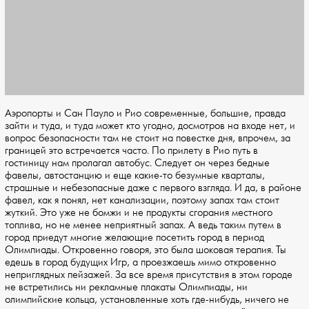
Аэропорты и Сан Пауло и Рио современные, большие, правда
зайти и туда, и туда может кто угодно, досмотров на входе нет, и
вопрос безопасности там не стоит на повестке дня, впрочем, за
границей это встречается часто. По прилету в Рио путь в
гостиницу нам пролагал автобус. Следует он через бедные
фавелы, автостанцию и еще какие-то безумные кварталы,
страшные и небезопасные даже с первого взгляда. И да, в районе
фавел, как я понял, нет канализации, поэтому запах там стоит
жуткий. Это уже не бомжи и не продукты сгорания местного
топлива, но не менее неприятный запах. А ведь таким путем в
город приедут многие желающие посетить город в период
Олимпиады. Откровенно говоря, это была шоковая терапия. Ты
едешь в город будущих Игр, а проезжаешь мимо откровенно
неприглядных пейзажей. За все время присутствия в этом городе
не встретились ни рекламные плакаты Олимпиады, ни
олимпийские кольца, установленные хоть где-нибудь, ничего не