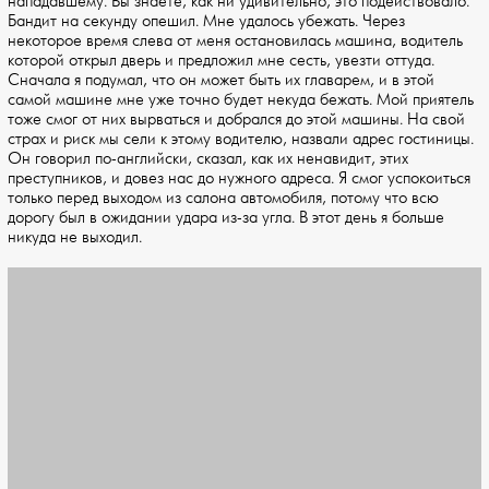
нападавшему. Вы знаете, как ни удивительно, это подействовало.
Бандит на секунду опешил. Мне удалось убежать. Через
некоторое время слева от меня остановилась машина, водитель
которой открыл дверь и предложил мне сесть, увезти оттуда.
Сначала я подумал, что он может быть их главарем, и в этой
самой машине мне уже точно будет некуда бежать. Мой приятель
тоже смог от них вырваться и добрался до этой машины. На свой
страх и риск мы сели к этому водителю, назвали адрес гостиницы.
Он говорил по-английски, сказал, как их ненавидит, этих
преступников, и довез нас до нужного адреса. Я смог успокоиться
только перед выходом из салона автомобиля, потому что всю
дорогу был в ожидании удара из-за угла. В этот день я больше
никуда не выходил.