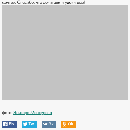
мечте». Спасибо, что дочитали и удачи вам!
фото:
Эльнара Мансурова
Fb
Tw
Вк
Оk