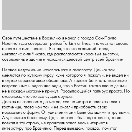
Свое путешествие в Бразилию я начал с города Сан-Пауло.
Именно туда совершает рейсы Turkish airlines, и я, честно говоря,
ничего не имел против. Я знал, что это огромный город,
мегаполис а-ля Чикаго, где располагаются красивые высотки,
современные здания и находится деловой центр всей Бразилии.
Первое недоумение началось уже в аэропорту. Деньги там
меняются по жуткому курсу, хуже которого я, пожалуй, не видел ни
в одном аэропортовом обменнике. А выдают банкноты настолько
потрепанные и видавшие виды, что в России такого плана деньги
не в каждом магазине примут. Рассыпающийся папирус просто. Но
оказалось, что это все сущая ерунда.
Доехав из аэропорта до метро, сев на метро и приехав таки к
гостинице, глаза мои так и не смогли приобрести свою
нормальную форму. От удивления они были большими и круглыми.
А удивляться было чему. Да, я не очень был подготовлен, когда
поехал в эту страну, не проштудировал весь интернет и
литературу про Бразилию. Перед выездом, правда, почитал