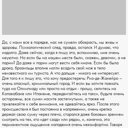
Да, с нами все в порядке, нас не сумели обокрасть, мы живы и
здоровы. Психологический след, правда, остался. И думаю, что
надолго. Даже сейчас, когда я пишу это, вспоминаю, мне очень
неуютно. Но если бы на нашем месте были, скажем, девочки, а не
парни? Да даже и парни могут вести себя иначе. Если бы была
драка, бразильцы вполне могли всадить свой нож в тело
неизвестного им туриста. А что дальше - никого не интересует.
Для того я и пишу это, что хочу предостеречь: Рио-де-Жанейро –
очень опасный, криминальный город. И если вы хотите поехать
туда на Олимпиаду или просто на отдых - прошу, селитесь на
Копакабане или Ипанеме, передвигайтесь на такси, будьте очень
осторожны, все сумки носите застегнутыми, а также не
привлекайте к себе внимания, не одевайтесь ярко. После этого
происшествия я был постоянно в напряжении, очень крепко
держал свою сумку через плечо, старался даже боковым зрением
смотреть на тех, кто идет сзади или рядом, и, конечно, это
перманентное ощущение нападения очень некомфортно. Говоря