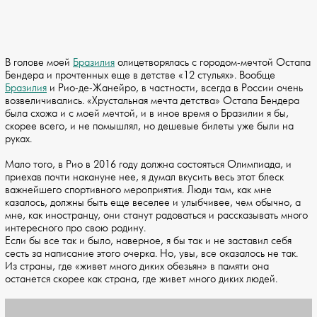
В голове моей
Бразилия
олицетворялась с городом-мечтой Остапа
Бендера и прочтенных еще в детстве «12 стульях». Вообще
Бразилия
и Рио-де-Жанейро, в частности, всегда в России очень
возвеличивались. «Хрустальная мечта детства» Остапа Бендера
была схожа и с моей мечтой, и в иное время о Бразилии я бы,
скорее всего, и не помышлял, но дешевые билеты уже были на
руках.
Мало того, в Рио в 2016 году должна состояться Олимпиада, и
приехав почти накануне нее, я думал вкусить весь этот блеск
важнейшего спортивного мероприятия. Люди там, как мне
казалось, должны быть еще веселее и улыбчивее, чем обычно, а
мне, как иностранцу, они станут радоваться и рассказывать много
интересного про свою родину.
Если бы все так и было, наверное, я бы так и не заставил себя
сесть за написание этого очерка. Но, увы, все оказалось не так.
Из страны, где «живет много диких обезьян» в памяти она
останется скорее как страна, где живет много диких людей.