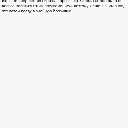
июньский перелет из Европы в Бразилию. Очень сложно было не
воспользоваться таким предложением, поэтому я еще с зимы знал,
что летом поеду в знойную Бразилию.