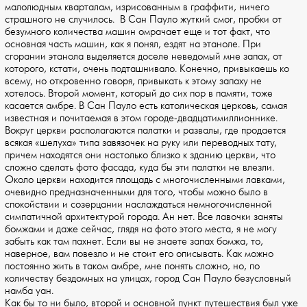
малолюдным кварталам, изрисованным в граффити, ничего
страшного не случилось. В Сан Пауло жуткий смог, пробки от
безумного количества машин омрачает еще и тот факт, что
основная часть машин, как я понял, ездят на этаноле. При
сгорании этанола выделяется доселе неведомый мне запах, от
которого, кстати, очень подташнивало. Конечно, привыкаешь ко
всему, но откровенно говоря, привыкать к этому запаху не
хотелось. Второй момент, который до сих пор в памяти, тоже
касается амбре. В Сан Пауло есть католическая церковь, самая
известная и почитаемая в этом городе-двадцатимиллионнике.
Вокруг церкви располагаются палатки и развалы, где продается
всякая «шелуха» типа завязочек на руку или переводных тату,
причем находятся они настолько близко к зданию церкви, что
сложно сделать фото фасада, куда бы эти палатки не влезли.
Около церкви находится площадь с многочисленными лавками,
очевидно предназначенными для того, чтобы можно было в
спокойствии и созерцании наслаждаться немногочисленной
симпатичной архитектурой города. Ан нет. Все лавочки заняты
бомжами и даже сейчас, глядя на фото этого места, я не могу
забыть как там пахнет. Если вы не знаете запах бомжа, то,
наверное, вам повезло и не стоит его описывать. Как можно
постоянно жить в таком амбре, мне понять сложно, но, по
количеству бездомных на улицах, город Сан Пауло безусловный
намба уан.
Как бы то ни было, второй и основной пункт путешествия был уже