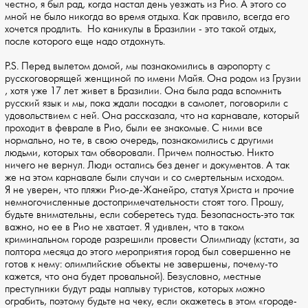
честно, я был рад, когда настал день уезжать из Рио. А этого со
мной не было никогда во время отдыха. Как правило, всегда его
хочется продлить. Но каникулы в Бразилии - это такой отдых,
после которого еще надо отдохнуть.
P.S. Перед вылетом домой, мы познакомились в аэропорту с
русскоговорящей женщиной по имени Майя. Она родом из Грузии
, хотя уже 17 лет живет в Бразилии. Она была рада вспомнить
русский язык и мы, пока ждали посадки в самолет, поговорили с
удовольствием с ней. Она рассказала, что на карнавале, который
проходит в феврале в Рио, были ее знакомые. С ними все
нормально, но те, в свою очередь, познакомились с другими
людьми, которых там обворовали. Причем полностью. Никто
ничего не вернул. Люди остались без денег и документов. А так
же на этом карнавале были случаи и со смертельным исходом.
Я не уверен, что пляжи Рио-де-Жанейро, статуя Христа и прочие
немногочисленные достопримечательности стоят того. Прошу,
будьте внимательны, если соберетесь туда. Безопасность-это так
важно, но ее в Рио не хватает. Я удивлен, что в таком
криминальном городе разрешили провести Олимпиаду (кстати, за
полтора месяца до этого мероприятия город был совершенно не
готов к нему: олимпийские объекты не завершены, почему-то
кажется, что она будет провальной). Безусловно, местные
преступники будут рады наплыву туристов, которых можно
ограбить, поэтому будьте на чеку, если окажетесь в этом «городе-