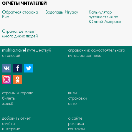
ОТЧЁТЫ ЧИТАТЕЛЕЙ
Обратная сторона
Водопады Игуасу
Калькулятор
Рио
путешествия по
Южной Америке
Страна,где живет
много диких людей
mishka.travel
путешествуй
справочник самостоятельного
с головой
путешественника
страны и города
визы
билеты
страховки
жильё
авто
добавить отчёт
о сайте
отчёты
реклама
интервью
контакты