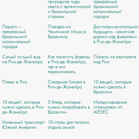
природное чудо
прекрасный
света с аргентинской
бразильский
и бразильской
колониальный
стороны
городок
Парати –
Поездка на
Достопримечательнос
прекрасный
Чемпионат Мира в
будущего - канатная
бразильский
Бразилию
дорога над фавелами
колониальный
в Рио-де-Жанейро
городок
Самый лучший вид
Как посетить фавелы
Полеты на вертолете
на Рио-де-Жанейро
в Рио-де-Жанейро,
над Рио
где в них
переночевать
Пляжи в Рио
Сахарная Голова в
10 вещей, которые
Рио-де-Жанейро
нужно сделать в
Бразилии
10 вещей, которые
5 блюд, которые
Международные
нужно сделать в Рио-
нужно попробовать в
стажировки от
де-Жанейро
Бразилии
AIESEC
Наземный транспорт
10 стран для теплого
Южной Америки.
отдыха зимой