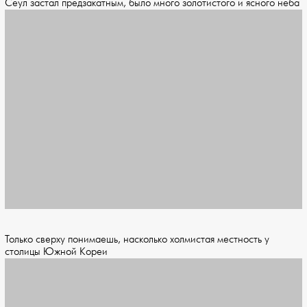
Сеул застал предзакатным, было много золотистого и ясного неба
Только сверху понимаешь, насколько холмистая местность у
столицы Южной Кореи