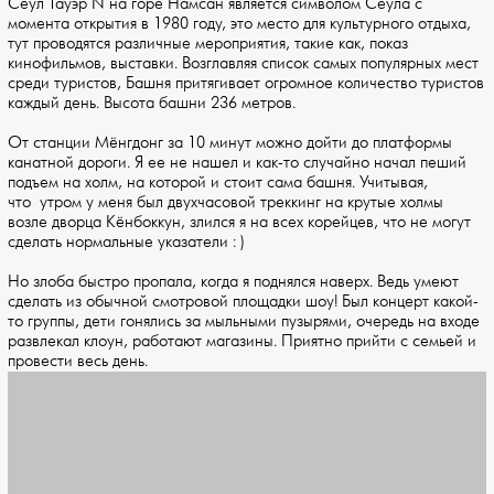
Сеул Тауэр N на горе Намсан является символом Сеула с
момента открытия в 1980 году, это место для культурного отдыха,
тут проводятся различные мероприятия, такие как, показ
кинофильмов, выставки. Возглавляя список самых популярных мест
среди туристов, Башня притягивает огромное количество туристов
каждый день. Высота башни 236 метров.
От станции Мёнгдонг за 10 минут можно дойти до платформы
канатной дороги. Я ее не нашел и как-то случайно начал пеший
подъем на холм, на которой и стоит сама башня. Учитывая,
что утром у меня был двухчасовой треккинг на крутые холмы
возле дворца Кёнбоккун, злился я на всех корейцев, что не могут
сделать нормальные указатели : )
Но злоба быстро пропала, когда я поднялся наверх. Ведь умеют
сделать из обычной смотровой площадки шоу! Был концерт какой-
то группы, дети гонялись за мыльными пузырями, очередь на входе
развлекал клоун, работают магазины. Приятно прийти с семьей и
провести весь день.