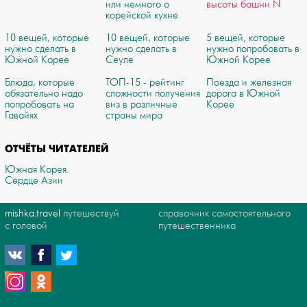
или немного о
высоты башни N
корейской кухне
10 вещей, которые
10 вещей, которые
5 вещей, которые
нужно сделать в
нужно сделать в
нужно попробовать в
Южной Корее
Сеуле
Южной Корее
Блюда, которые
ТОП-15 - рейтинг
Поезда и железная
обязательно надо
сложности получения
дорога в Южной
попробовать на
виз в различные
Корее
Гавайях
страны мира
ОТЧЁТЫ ЧИТАТЕЛЕЙ
Южная Корея.
Сердце Азии
mishka.travel
путешествуй
справочник самостоятельного
с головой
путешественника