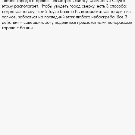
Любой город я стараюсь посмотреть сверху. Холмистый Сеул к
этому располагает. Чтобы увидеть город сверху, есть 3 способа:
подняться на сеульский Тауэр башню N, вскарабкаться на один из
холмов, забраться на последний этаж любого небоскреба. Все 3
действия я совершил, хочу поделиться предзакатными панорамами
города с башни.