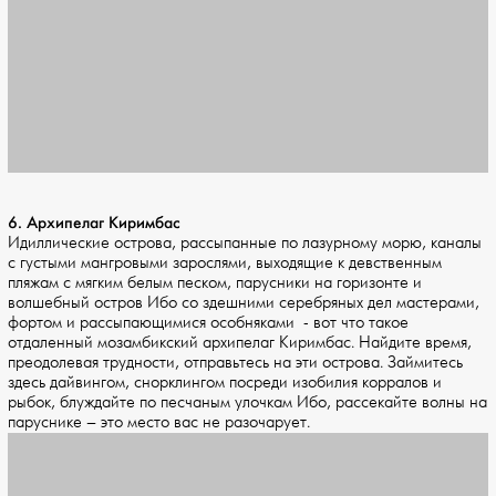
6. Архипелаг Киримбас
Идиллические острова, рассыпанные по лазурному морю, каналы
с густыми мангровыми зарослями, выходящие к девственным
пляжам с мягким белым песком, парусники на горизонте и
волшебный остров Ибо со здешними серебряных дел мастерами,
фортом и рассыпающимися особняками - вот что такое
отдаленный мозамбикский архипелаг Киримбас. Найдите время,
преодолевая трудности, отправьтесь на эти острова. Займитесь
здесь дайвингом, снорклингом посреди изобилия корралов и
рыбок, блуждайте по песчаным улочкам Ибо, рассекайте волны на
паруснике – это место вас не разочарует.