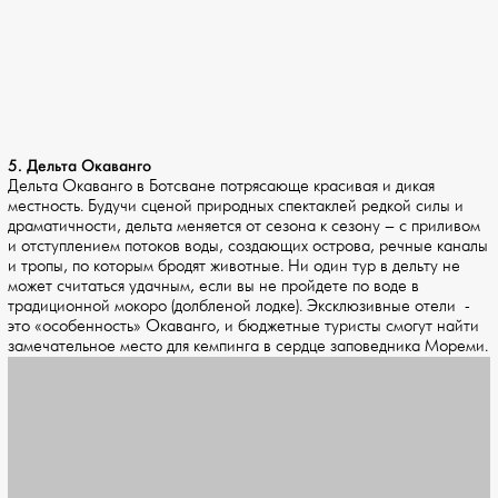
5. Дельта Окаванго
Дельта Окаванго в Ботсване потрясающе красивая и дикая
местность. Будучи сценой природных спектаклей редкой силы и
драматичности, дельта меняется от сезона к сезону – с приливом
и отступлением потоков воды, создающих острова, речные каналы
и тропы, по которым бродят животные. Ни один тур в дельту не
может считаться удачным, если вы не пройдете по воде в
традиционной мокоро (долбленой лодке). Эксклюзивные отели -
это «особенность» Окаванго, и бюджетные туристы смогут найти
замечательное место для кемпинга в сердце заповедника Мореми.