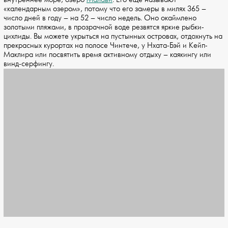
«календарным озером», потому что его замеры в милях 365 –
число дней в году – на 52 – число недель. Оно окаймлено
золотыми пляжами, в прозрачной воде резвятся яркие рыбки-
цихлиды. Вы можете укрыться на пустынных островах, отдохнуть на
прекрасных курортах на полосе Чинтече, у Нхата-Бэй и Кейп-
Маклира или посвятить время активному отдыху – каякингу или
винд-серфингу.