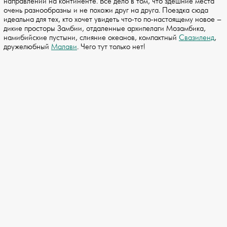
направлений на континенте. Все дело в том, что здешние места
очень разнообразны и не похожи друг на друга. Поездка сюда
идеальна для тех, кто хочет увидеть что-то по-настоящему новое –
дикие просторы Замбии, отдаленные архипелаги Мозамбика,
намибийские пустыни, слияние океанов, компактный
Свазиленд
,
дружелюбный
Малави
. Чего тут только нет!