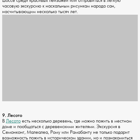
шоссе среди красивых пейзажей или отправиться в легкую
часовую экскурсию к наскальным рисункам народа сан,
насчитывающим несколько тысяч лет.
9. Лесото
В
Лесото
есть несколько деревень, где можно пожить в местном
доме и пообщаться с деревенскими жителями. Экскурсия в
Семонконг, Малеалеа, Рому или Рамабанту не только подарит
возможность пожить в историческом здании, но и познакомиться