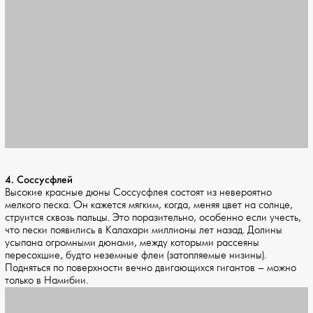
4. Соссусфлей
Высокие красные дюны Соссусфлея состоят из невероятно
мелкого песка. Он кажется мягким, когда, меняя цвет на солнце,
струится сквозь пальцы. Это поразительно, особенно если учесть,
что пески появились в Калахари миллионы лет назад. Долины
усыпана огромными дюнами, между которыми рассеяны
пересохшие, будто неземные флеи (затопляемые низины).
Подняться по поверхности вечно двигающихся гигантов – можно
только в Намибии.