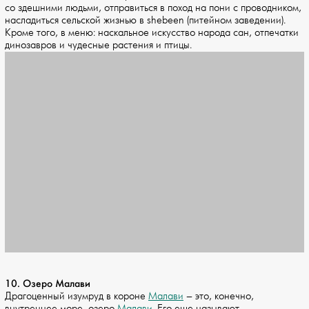
со здешними людьми, отправиться в поход на пони с проводником,
насладиться сельской жизнью в shebeen (питейном заведении).
Кроме того, в меню: наскальное искусство народа сан, отпечатки
динозавров и чудесные растения и птицы.
10. Озеро Малави
Драгоценный изумруд в короне
Малави
– это, конечно,
внутреннее море, озеро
Малави
. Его еще называют