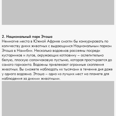
2. Национальный парк Этоша
Немногие места в Южной Африке смогли бы конкурировать по
количеству диких животных с выдающимся Национальным парком
Этоша в Намибии. Несколько водоемов рассеяны посреди
кустарников и лугов, окружающих котловину – ослепительно
белую, плоскую солончаковую пустыню, которая простирается до
самого горизонта. Водоемы привлекают огромные скопления
животных. Вы сможете наблюдать их тысячами в течение дня даже
у одного водоема. Этоша – одно из лучших мест на планете для
наблюдения за дикими животными.