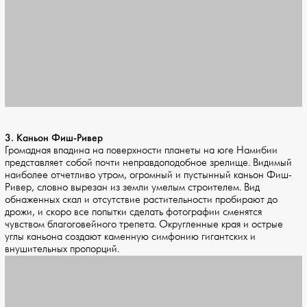
3. Каньон Фиш-Ривер
Громадная впадина на поверхности планеты на юге Намибии
представляет собой почти неправдоподобное зрелище. Видимый
наиболее отчетливо утром, огромный и пустынный каньон Фиш-
Ривер, словно вырезан из земли умелым строителем. Вид
обнаженных скал и отсутствие растительности пробирают до
дрожи, и скоро все попытки сделать фотографии сменятся
чувством благоговейного трепета. Округленные края и острые
углы каньона создают каменную симфонию гигантских и
внушительных пропорций.