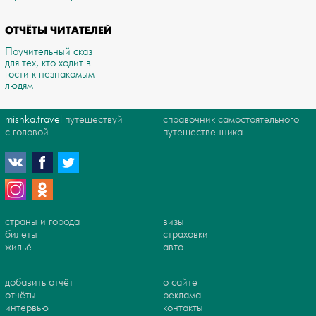
ОТЧЁТЫ ЧИТАТЕЛЕЙ
Поучительный сказ
для тех, кто ходит в
гости к незнакомым
людям
mishka.travel
путешествуй
справочник самостоятельного
с головой
путешественника
страны и города
визы
билеты
страховки
жильё
авто
добавить отчёт
о сайте
отчёты
реклама
интервью
контакты