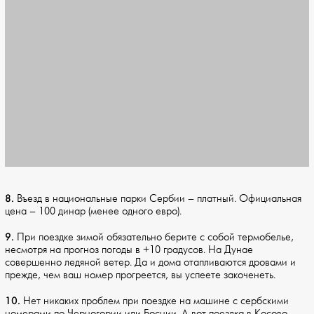
8.
Въезд в национальные парки Сербии – платный. Официальная
цена – 100 динар (менее одного евро).
9.
При поездке зимой обязательно берите с собой термобелье,
несмотря на прогноз погоды в +10 градусов. На Дунае
совершенно ледяной ветер. Да и дома отапливаются дровами и
прежде, чем ваш номер прогреется, вы успеете закоченеть.
10.
Нет никаких проблем при поездке на машине с сербскими
номерами по Черногории или Боснии. А вот поездка в Косово