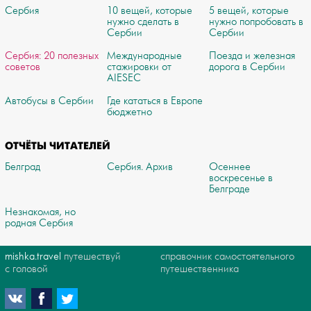
Сербия
10 вещей, которые
5 вещей, которые
нужно сделать в
нужно попробовать в
Сербии
Сербии
Сербия: 20 полезных
Международные
Поезда и железная
советов
стажировки от
дорога в Сербии
AIESEC
Автобусы в Сербии
Где кататься в Европе
бюджетно
ОТЧЁТЫ ЧИТАТЕЛЕЙ
Белград
Сербия. Архив
Осеннее
воскресенье в
Белграде
Незнакомая, но
родная Сербия
mishka.travel
путешествуй
справочник самостоятельного
с головой
путешественника