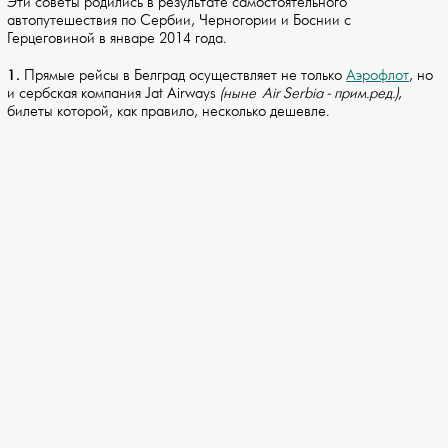
Эти советы родились в результате самостоятельного
автопутешествия по Сербии, Черногории и Боснии с
Герцеговиной в январе 2014 года.
1.
Прямые рейсы в Белград осуществляет не только
Аэрофлот
, но
и сербская компания Jat Airways
(ныне Air Serbia - прим.ред.)
,
билеты которой, как правило, несколько дешевле.