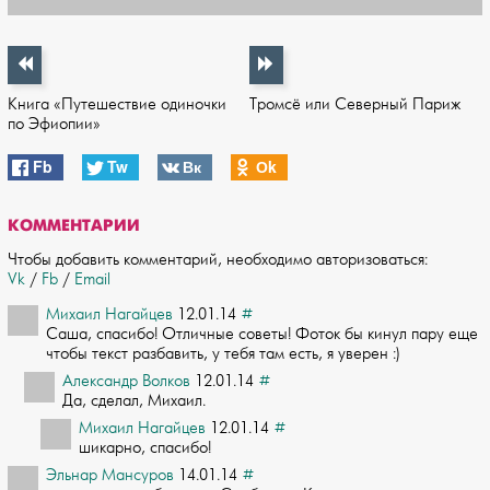
Книга «Путешествие одиночки
Тромсё или Северный Париж
по Эфиопии»
Fb
Tw
Вк
Оk
КОММЕНТАРИИ
Чтобы добавить комментарий, необходимо авторизоваться:
Vk
/
Fb
/
Email
Михаил Нагайцев
12.01.14
#
Саша, спасибо! Отличные советы! Фоток бы кинул пару еще
чтобы текст разбавить, у ­тебя там есть, я уверен :)
Александр Волков
12.01.14
#
Да, сделал, Михаил.
Михаил Нагайцев
12.01.14
#
шикарно, спасибо!
Эльнар Мансуров
14.01.14
#