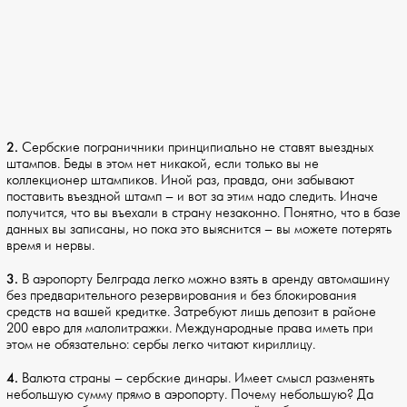
2.
Сербские пограничники принципиально не ставят выездных
штампов. Беды в этом нет никакой, если только вы не
коллекционер штампиков. Иной раз, правда, они забывают
поставить въездной штамп – и вот за этим надо следить. Иначе
получится, что вы въехали в страну незаконно. Понятно, что в базе
данных вы записаны, но пока это выяснится – вы можете потерять
время и нервы.
3.
В аэропорту Белграда легко можно взять в аренду автомашину
без предварительного резервирования и без блокирования
средств на вашей кредитке. Затребуют лишь депозит в районе
200 евро для малолитражки. Международные права иметь при
этом не обязательно: сербы легко читают кириллицу.
4.
Валюта страны – сербские динары. Имеет смысл разменять
небольшую сумму прямо в аэропорту. Почему небольшую? Да