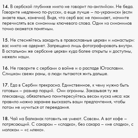
14.
В сербской глубинке никто не говорит по-английски. Не беда.
Говорите медленно по-русски, а еще лучше – по-украински (если
знаете язык, конечно). Видя, что серб вас не понимает, начните
перечислять все синонимы ключевого слова. Один из синонимов
точно окажется понятным.
15.
Не стесняйтесь заходить в православные церкви и монастыри:
вас никто не одернет. Запрещено лишь фотографировать внутри.
В остальном же сербские церкви куда более открыты и доступны,
нежели наши.
16.
Не говорите с сербами о войне и о распаде Югославии.
Слишком свежи раны, а люди пытаются жить дальше.
17.
Еда в Сербии прекрасна. Единственное, к чему нужно быть
готовым – размер порций. Они огромны. Заказывая ту же
плескавицу, обязательно поинтересуйтесь весом куска мяса: как
правило можно заранее высказать ваши предпочтения, чтобы
потом не мучиться от переедания.
18.
Чай на Балканах готовить не умеют. Совсем. А вот кофе –
потрясающий. С сахаром – «сладко», без сахара – «не сладко», с
молоком – «с млеко».