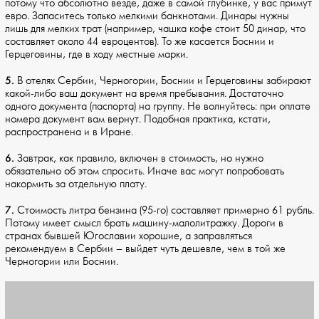
потому что абсолютно везде, даже в самой глубинке, у вас примут
евро. Запаситесь только мелкими банкнотами. Динары нужны
лишь для мелких трат (например, чашка кофе стоит 50 динар, что
составляет около 44 евроцентов). То же касается Боснии и
Герцеговины, где в ходу местные марки.
5.
В отелях Сербии, Черногории, Боснии и Герцеговины забирают
какой-либо ваш документ на время пребывания. Достаточно
одного документа (паспорта) на группу. Не волнуйтесь: при оплате
номера документ вам вернут. Подобная практика, кстати,
распространена и в Иране.
6.
Завтрак, как правило, включен в стоимость, но нужно
обязательно об этом спросить. Иначе вас могут попробовать
накормить за отдельную плату.
7.
Стоимость литра бензина (95-го) составляет примерно 61 рубль.
Потому имеет смысл брать машину-малолитражку. Дороги в
странах бывшей Югославии хорошие, а заправляться
рекомендуем в Сербии – выйдет чуть дешевле, чем в той же
Черногории или Боснии.