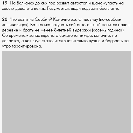
19.
На Балканах до сих пор развит автостоп и шанс «упасть на
хвост» довольно велик. Разумеется, люди подвозят бесплатно.
20.
Что везти из Сербии? Конечно же, сливовицу (по-сербски
«шливовица»). Вот только покупать сей алкогольный напиток надо в
деревне и брать не менее 8-летней выдержки («осемь година»).
Со временем запах ядреного самогона никуда, конечно, не
девается, а вот вкус становится значительно лучше и бодрость на
утро гарантирована.