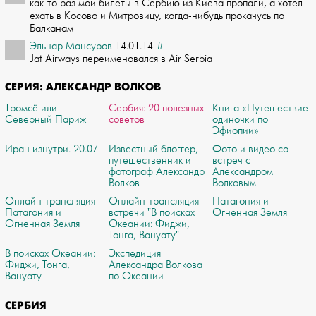
как-то раз мои билеты в Сербию из Киева пропали, а хотел
ехать в Косово и Митрови­цу, когда-нибудь прокачусь по
Балканам
Эльнар Мансуров
14.01.14
#
Jat Airways переименовался в Air Serbia
СЕРИЯ: АЛЕКСАНДР ВОЛКОВ
Тромсё или
Сербия: 20 полезных
Книга «Путешествие
Северный Париж
советов
одиночки по
Эфиопии»
Иран изнутри. 20.07
Известный блоггер,
Фото и видео со
путешественник и
встреч с
фотограф Александр
Александром
Волков
Волковым
Онлайн-трансляция
Онлайн-трансляция
Патагония и
Патагония и
встречи "В поисках
Огненная Земля
Огненная Земля
Океании: Фиджи,
Тонга, Вануату"
В поисках Океании:
Экспедиция
Фиджи, Тонга,
Александра Волкова
Вануату
по Океании
СЕРБИЯ