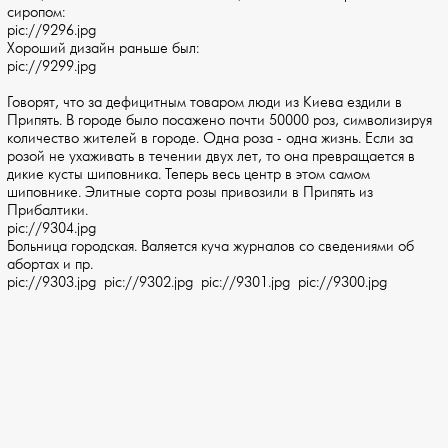
сиропом:
pic://9296.jpg
Хороший дизайн раньше был:
pic://9299.jpg
Говорят, что за дефицитным товаром люди из Киева ездили в
Припять. В городе было посажено почти 50000 роз, символизируя
количество жителей в городе. Одна роза - одна жизнь. Если за
розой не ухаживать в течении двух лет, то она превращается в
дикие кусты шиповника. Теперь весь центр в этом самом
шиповнике. Элитные сорта розы привозили в Припять из
Прибалтики.
pic://9304.jpg
Больница городская. Валяется куча журналов со сведениями об
абортах и пр.
pic://9303.jpg pic://9302.jpg pic://9301.jpg pic://9300.jpg