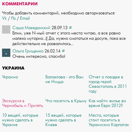
КОММЕНТАРИИ
Чтобы добавить комментарий, необходимо авторизоваться:
Vk
/
Fb
/
Email
Саша Македонский
28.09.13
#
Блин, уже N-ный отчет с этого места читаю, а все равно
малехо муторно...(( Да, ну­жно смотаться на досуге, пока все
действительно не развалилось...
Ольга Грищенко
26.02.14
#
Очень интересно, спасибо!
УКРАИНА
Украина
Балаклава - это Вам
Отчет о поездке в
не Ницца
город-герой
Севастополь в 2011
году
Экскурсия в
Что посетить в Крыму
Как найти жилье во
Чернобыль и Припять
время Евро 2012?
10 вещей, которые
15 вещей, которые
Места, которые
нужно сделать в
нужно сделать в
стоит посетить в
Украине
Киеве
Украинских Карпатах