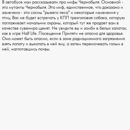
В автобусе нам рассказывали про мифы Чернобыля. Основной -
это мутанты Чернобыля. Это миф, единственное, что доказано и
замечено - это сосны "рыжего леса" и некоторые изменения у
птиц. Вас не будет встречать у КПП трехголовая собака, которую
поглаживает начальник охраны, который тут же продает вам в
качестве сувенира щенят. Не увидите вы и зомби в белых халатах,
как в игре Half Life. Посещение Припяти не опасно для здоровья.
Оно может быть опасно, если в зоне радиационного загрязнения
взять лопату и выкопать в ней яму, а затем переночевать голым в
ней, наглотавшись почвы.