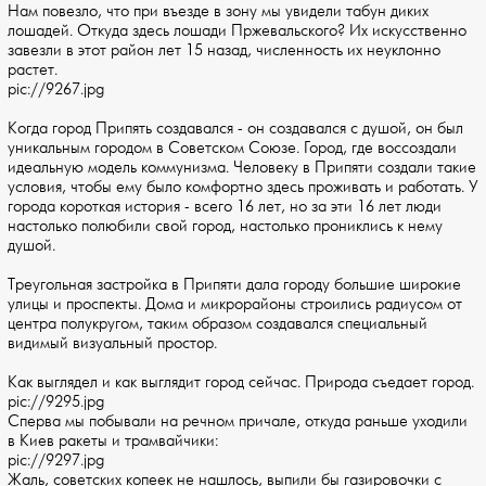
Нам повезло, что при въезде в зону мы увидели табун диких
лошадей. Откуда здесь лошади Пржевальского? Их искусственно
завезли в этот район лет 15 назад, численность их неуклонно
растет.
pic://9267.jpg
Когда город Припять создавался - он создавался с душой, он был
уникальным городом в Советском Союзе. Город, где воссоздали
идеальную модель коммунизма. Человеку в Припяти создали такие
условия, чтобы ему было комфортно здесь проживать и работать. У
города короткая история - всего 16 лет, но за эти 16 лет люди
настолько полюбили свой город, настолько прониклись к нему
душой.
Треугольная застройка в Припяти дала городу большие широкие
улицы и проспекты. Дома и микрорайоны строились радиусом от
центра полукругом, таким образом создавался специальный
видимый визуальный простор.
Как выглядел и как выглядит город сейчас. Природа съедает город.
pic://9295.jpg
Сперва мы побывали на речном причале, откуда раньше уходили
в Киев ракеты и трамвайчики:
pic://9297.jpg
Жаль, советских копеек не нашлось, выпили бы газировочки с