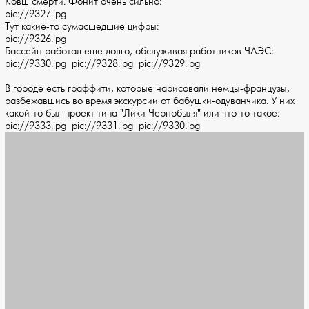
Ковш смерти. Фонит очень сильно:
pic://9327.jpg
Тут какие-то сумасшедшие цифры:
pic://9326.jpg
Бассейн работал еще долго, обслуживая работников ЧАЭС:
pic://9330.jpg pic://9328.jpg pic://9329.jpg
В городе есть граффити, которые нарисовали немцы-французы,
разбежавшись во время экскурсии от бабушки-одуванчика. У них
какой-то был проект типа "Лики Чернобыля" или что-то такое:
pic://9333.jpg pic://9331.jpg pic://9330.jpg