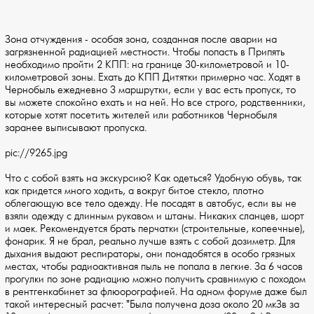
Зона отчуждения - особая зона, созданная после аварии на
загрязненной радиацией местности. Чтобы попасть в Припять
необходимо пройти 2 КПП: на границе 30-километровой и 10-
километровой зоны. Ехать до КПП Дитятки примерно час. Ходят в
Чернобыль ежедневно 3 маршрутки, если у вас есть пропуск, то
вы можете спокойно ехать и на ней. Но все строго, родственники,
которые хотят посетить жителей или работников Чернобыля
заранее выписывают пропуска.
pic://9265.jpg
Что с собой взять на экскурсию? Как одеться? Удобную обувь, так
как придется много ходить, а вокруг битое стекло, плотно
облегающую все тело одежду. Не посадят в автобус, если вы не
взяли одежду с длинным рукавом и штаны. Никаких сланцев, шорт
и маек. Рекомендуется брать перчатки (строительные, копеечные),
фонарик. Я не брал, реально лучше взять с собой дозиметр. Для
дыхания выдают респираторы, они понадобятся в особо грязных
местах, чтобы радиоактивная пыль не попала в легкие. За 6 часов
прогулки по зоне радиацию можно получить сравнимую с походом
в рентгенкабинет за флюорографией. На одном форуме даже был
такой интересный расчет: "Была получена доза около 20 мкЗв за