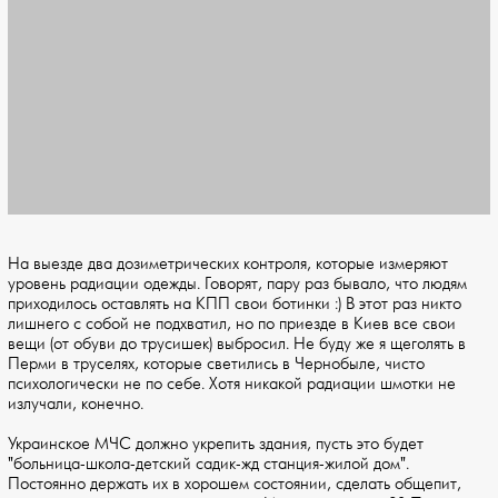
На выезде два дозиметрических контроля, которые измеряют
уровень радиации одежды. Говорят, пару раз бывало, что людям
приходилось оставлять на КПП свои ботинки :) В этот раз никто
лишнего с собой не подхватил, но по приезде в Киев все свои
вещи (от обуви до трусишек) выбросил. Не буду же я щеголять в
Перми в труселях, которые светились в Чернобыле, чисто
психологически не по себе. Хотя никакой радиации шмотки не
излучали, конечно.
Украинское МЧС должно укрепить здания, пусть это будет
"больница-школа-детский садик-жд станция-жилой дом".
Постоянно держать их в хорошем состоянии, сделать общепит,