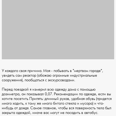
У каждого своя причина. Моя - побывать в "мертвом городе",
увидеть сам реактор (обожаю огромные индустриальные
сооружения), пообщаться с экскурсоводами.
Перед поездкой я измерил всю одежду дома с помощью
дозиметра, он показывал 0,07. Рекомендации по одежде, если вы
хотите посетить Припять: длинный рукав, удобная обувь (придется
много ходить, к тому же много битого стекла и мусора) и что-
нибудь от дождя. Самое главное, чтобы вся поверхность тела был
закрыта одеждой, иначе вас могут не посадить в автобус.