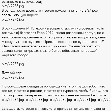
остановка в детском саду:
pic://9275.jpg
В одном месте дозиметр у земли показал значение в 37 раз
превышающую норму:
pic://9276.jpg
В один момент МЧС Украины запретил доступ на объекты, но (я
так думаю) благодаря Евро 2012, снова разрешили доступ, но с
некоторыми ограничениями, например, нельзя заходить в здания!
А кому нужна экскурсия в Припять, если вас не пустят в здания?
Они станут неинтересными и скучными. Раньше говорят, что
водили даже на крыши, можно было любоваться панорамой
мертвого города.
pic://9277.jpg
Детский сад:
pic://9278.jpg
На самом деле складывается ощущение, что игрушки заботливо
раскидываются и раскладываются для туристов, чтобы было много
фотокарточек интересных. Таких как -плюшевые мишки без голов:
pic://9284.jpg pic://9283.jpg pic://9282.jpg pic://9281.jpg pic://92
Есть места, которые снимать категорически нельзя, если охрана