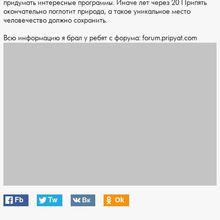
придумать интересные программы. Иначе лет через 20 Припять
окончательно поглотит природа, а такое уникальное место
человечество должно сохранить.
Всю информацию я брал у ребят с форума: forum.pripyat.com
Fb
Tw
Вк
Оk