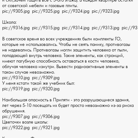
и сил,зачем тащить все с 5-ого этажа). В каждой квартире остатки
от советской мебели и газовые плиты.
pic://9305.jpg pic://9325.jpg pic://9324.jpg pic://9323.jpg
Школа:
pic://9316.jpg pic://9315.jpg pic://9314.jpg pic://9313.jpg pic://93
В советское время во всех учреждениях были комплекты ГО,
которые не использовались. Чтобы не сеять панику, противогазы
не надевались. Противогазы могли защитить человека от пыли,
попадающей внутрь человека. Такие элементы, как стронций,
имеют пагубную способность оставаться в кости человека,
облучая человека изнутри. Вывести радиоактивные элементы в
таком случае невозможно.
pic://9310.jpg pic://9309.jpg
У меня кстати такой же учебник был:
pic://9319.jpg pic://9320.jpg
Наибольшая опасность в Припяти - это разрушающиеся здания,
лет через 5-10 посещать их будет просто невозможно из-за риска
обрушения.
pic://9307.jpg pic://9306.jpg
Цветочки возле школы:
pic://9322.jpg pic://9321.jpg