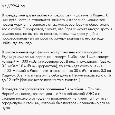
pic://9264.jpg
В поездку мне друзья любезно предоставили дозиметр Радекс. С
ним путешествие становится намного интереснее, можно все
подряд мерить, не зависеть от экскурсовода. Берите обязательно
его с собой. Экскурсовод скажет, что Радекс может иногда врать в
измерениях, но вы же не сталкер, зачем вам дорогущий и
профессиональный аппарат по замеру радиации, его же еще
найти где-то надо.
В школе я ненавидел физику, но тут она немного пригодится.
Единица измерения радиации - зиверт. 1 мЗв - это 1 милизиверт,
который = 1000 мкЗв (микрозивертов). В них и показывает Радекс.
0,1 мкЗв= 10 мкРг (микрорентген), то есть идет соотношение
1:100. Нормой в России считаются данные 30 мкРг, то есть 0,3 по
Радексу. Все, что я измерил у себя дома в Перми показывало от 6
до 12 мкРг (больше всего почему-то в туалете :).
В поездке предполагается посещение Чернобыля и Припяти.
Чернобыль находится чуть дальше Чернобыльской АЭС и к
станции никакого отношения практически не имеет, а Припять -
город-спутник станции, который был построен специально для ее
нужд.