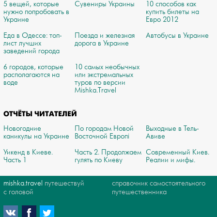
5 вещей, которые
Сувениры Украины
10 способов как
нужно попробовать в
купить билеты на
Украине
Евро 2012
Еда в Одессе: топ-
Поезда и железная
Автобусы в Украине
лист лучших
дорога в Украине
заведений города
6 городов, которые
10 самых необычных
располагаются на
или экстремальных
воде
туров по версии
Mishka.Travel
ОТЧЁТЫ ЧИТАТЕЛЕЙ
Новогодние
По городам Новой
Выходные в Тель-
каникулы на Украине
Восточной Европі
Авиве
Уикенд в Киеве.
Часть 2. Продолжаем
Современный Киев.
Часть 1
гулять по Киеву
Реалии и мифы.
mishka.travel
путешествуй
справочник самостоятельного
с головой
путешественника