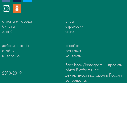
страны и города
визы
билеты
страховки
жильё
авто
добавить отчёт
о сайте
отчёты
реклама
интервью
контакты
Facebook/Instagram — проекты
Meta Platforms Inc.,
2010-2019
деятельность которой в России
запрещена.