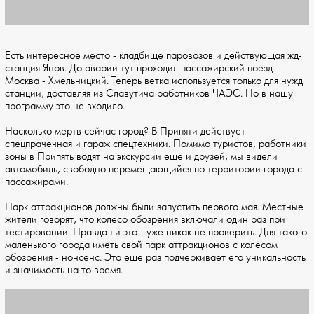
Есть интересное место - кладбище паровозов и действующая жд-
станция Янов. До аварии тут проходил пассажирский поезд
Москва - Хмельницкий. Теперь ветка используется только для нужд
станции, доставляя из Славутича работников ЧАЭС. Но в нашу
программу это не входило.
Насколько мертв сейчас город? В Припяти действует
спецпрачечная и гараж спецтехники. Помимо туристов, работники
зоны в Припять водят на экскурсии еще и друзей, мы видели
автомобиль, свободно перемещающийся по территории города с
пассажирами.
Парк аттракционов должны были запустить первого мая. Местные
жители говорят, что колесо обозрения включали один раз при
тестировании. Правда ли это - уже никак не проверить. Для такого
маленького города иметь свой парк аттракционов с колесом
обозрения - нонсенс. Это еще раз подчеркивает его уникальность
и значимость на то время.