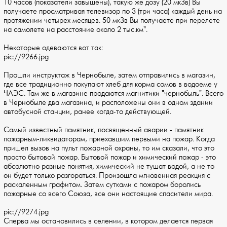
10 часов (показатели завышены), такую же дозу (20 мкЗв) Вы
получаете просматривая телевизор по 3 (три часа) каждый день на
протяжении четырех месяцев. 50 мкЗв Вы получаете при перелете
на самолете на расстояние около 2 тыс.км".
Некоторые одеваются вот так:
pic://9266.jpg
Прошли инструктаж в Чернобыле, затем отправились в магазин,
где все традиционно покупают хлеб для корма сомов в водоеме у
ЧАЭС. Там же в магазине продаются магнитики "чернобыль". Всего
в Чернобыле два магазина, и расположены они в одном здании
автобусной станции, ранее когда-то действующей.
Самый известный памятник, посвященный аварии - памятник
пожарным-ликвидаторам, приехавшим первыми на пожар. Когда
пришел вызов на пульт пожарной охраны, то им сказали, что это
просто бытовой пожар. Бытовой пожар и химический пожар - это
абсолютно разные понятия, химический не тушат водой, а не то
он будет только разгораться. Произошла мгновенная реакция с
раскаленным графитом. Затем сутками с пожаром боролись
пожарные со всего Союза, все они настоящие спасители мира.
pic://9274.jpg
Сперва мы остановились в селении, в котором делается первая