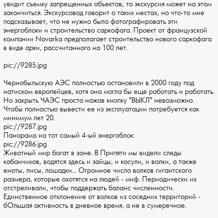
увидит съемку запрещенных объектов, то экскурсия может на этом
закончиться. Экскурсовод говорит о таких местах, но что-то мне
подсказывает, что не нужно было фотографировать эти
энергоблоки и строительство саркофага. Проект от французской
компании Novarka предполагает строительство нового саркофага
в виде арки, рассчитанного на 100 лет.
pic://9285.jpg
Чернобыльскую АЭС полностью остановили в 2000 году под
натиском европейцев, хотя она могла бы еще работать и работать.
Но закрыть ЧАЭС просто нажав кнопку "ВЫКЛ" невозможно.
Чтобы полностью вывести ее из эксплуатации потребуется как
минимум лет 20.
pic://9287.jpg
Панорама на тот самый 4-ый энергоблок:
pic://9286.jpg
Животный мир богат в зоне. В Припяти мы видели следы
кабанчиков, водятся здесь и зайцы, и косули, и волки, а также
еноты, лисы, лошадки... Огромное число волков гигантского
размера, которые охотятся на людей - миф. Периодически их
отстреливали, чтобы поддержать баланс численности.
Единственное отклонение от волков из соседних территорий -
бОльшая активность в дневное время, а не в сумеречное.