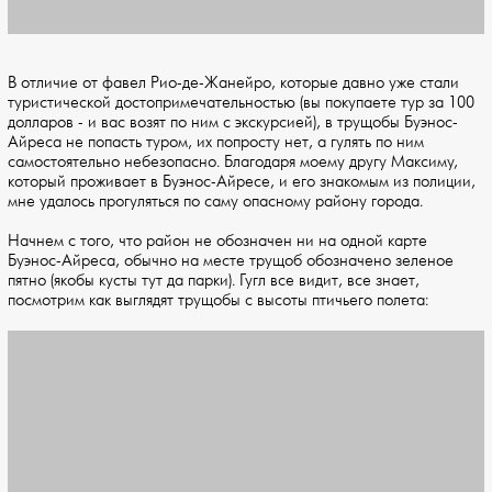
В отличие от фавел Рио-де-Жанейро, которые давно уже стали
туристической достопримечательностью (вы покупаете тур за 100
долларов - и вас возят по ним с экскурсией), в трущобы Буэнос-
Айреса не попасть туром, их попросту нет, а гулять по ним
самостоятельно небезопасно. Благодаря моему другу Максиму,
который проживает в Буэнос-Айресе, и его знакомым из полиции,
мне удалось прогуляться по саму опасному району города.
Начнем с того, что район не обозначен ни на одной карте
Буэнос-Айреса, обычно на месте трущоб обозначено зеленое
пятно (якобы кусты тут да парки). Гугл все видит, все знает,
посмотрим как выглядят трущобы с высоты птичьего полета: