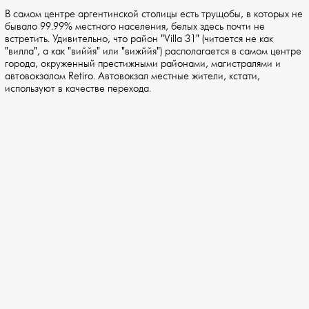
В самом центре аргентинской столицы есть трущобы, в которых не
бывало 99.99% местного населения, белых здесь почти не
встретить. Удивительно, что район "Villa 31" (читается не как
"вилла", а как "виййя" или "вижййя") располагается в самом центре
города, окруженный престижными районами, магистралями и
автовокзалом Retiro. Автовокзал местные жители, кстати,
используют в качестве перехода.