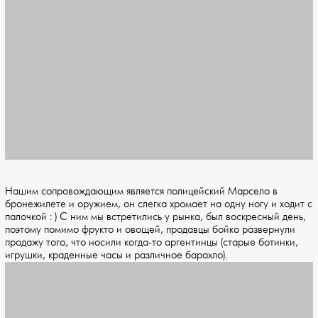
Нашим сопровождающим является полицейский Марсело в
бронежилете и оружием, он слегка хромает на одну ногу и ходит с
палочкой : ) С ним мы встретились у рынка, был воскресный день,
поэтому помимо фрукто и овощей, продавцы бойко развернули
продажу того, что носили когда-то аргентинцы (старые ботинки,
игрушки, краденные часы и различное барахло).